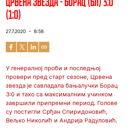
Црвена звезда - Борац (БЛ) 3:0
(1:0)
27.7.2020
8:58
У генералној проби и последњој
провери пред старт сезоне, Црвена
звезда је савладала бањалучки Борац
3:0 и тако са максималним учинком
завршили припремни период. Голове
су постигли Срђан Спиридоновић,
Вељко Николић и Андрија Радуловић.