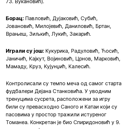
73. Вукановић).
Борац:
Павловић, Дујаковић, Субић,
Јовановић, Милојевић, Даниловић, Бртан,
Врањеш, Зиљкић, Лукић, Закарић.
Играли су још:
Кукурика, Радуловић, Ћосић,
Јаничић, Кајкут, Војиновић, Црнов, Марковић,
Мамаду, Круз, Кујунџић, Калесић.
Контролисали су темпо меча од самог старта
фудбалери Дејана Станковића. У уводним
тренуцима сусрета, расположени за игру
били су превасходно Саного и Катаи који су
пасовима у простор тражили истуреног
Томанеа. Конкретан је био Спиридоновић у 9.