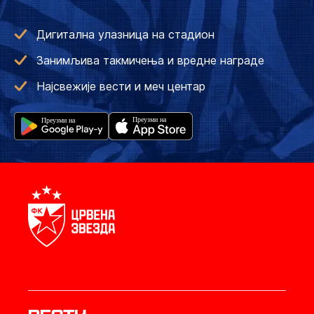
Дигитална улазница на стадион
Занимљива такмичења и вредне награде
Најсвежије вести и меч центар