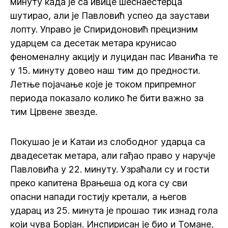
минуту када је са ивице шеснаестерца
шутирао, али је Павловић успео да заустави
лопту. Управо је Спиридоновић прецизним
ударцем са десетак метара крунисао
феноменалну акцију и луцидан пас Иванића те
у 15. минуту довео наш тим до предности.
Летње појачање које је током припремног
периода показало колико ће бити важно за
тим Црвене звезде.
Покушао је и Катаи из слободног ударца са
двадесетак метара, али гађао право у наручје
Павловића у 22. минуту. Узраћали су и гости
преко капитена Врањеша од кога су сви
опасни напади гостију кретали, а његов
ударац из 25. минута је прошао тик изнад гола
који чува Борјан. Инспирисан је био и Томане,