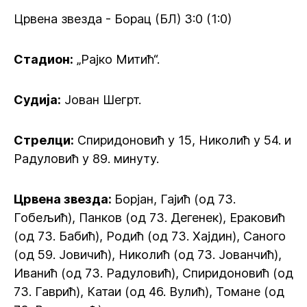
Црвена звезда - Борац (БЛ) 3:0 (1:0)
Стадион:
„Рајко Митић“.
Судија:
Јован Шегрт.
Стрелци:
Спиридоновић у 15, Николић у 54. и
Радуловић у 89. минуту.
Црвена звезда:
Борјан, Гајић (од 73.
Гобељић), Панков (од 73. Дегенек), Ераковић
(од 73. Бабић), Родић (од 73. Хајдин), Саного
(од 59. Јовичић), Николић (од 73. Јованчић),
Иванић (од 73. Радуловић), Спиридоновић (од
73. Гаврић), Катаи (од 46. Вулић), Томане (од