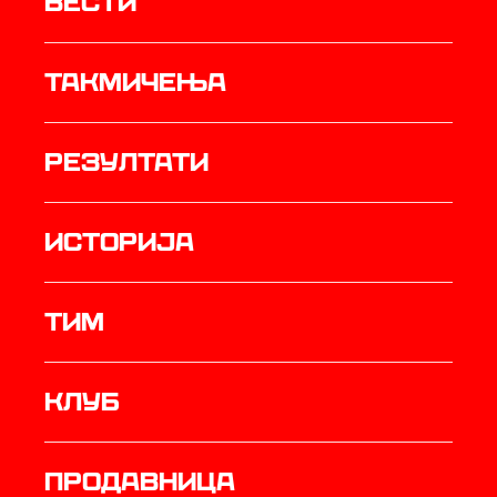
Вести
Такмичења
резултати
историја
ТИМ
Клуб
продавница