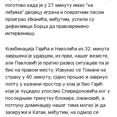
поготово када је у 27. минуту имао “на
леђима” двојицу играча и повратним пасом
проиграо Иванића, међутим, успели су
дефанзивци Борца да правовремено
интервенишу.
Комбинација Гајића и Николића из 32. минута
завршена је ударцем, из прве, нашег везисте,
али Павловић је пратио развој ситуације па је
био на правом месту. Извукао се Томане на
страну у 40. минуту, сјајно прошао и заврнуо
лопту у казнени простор у ком је био Гајић
који је луцидно упослио Спиридоновића ког у
последњем тренутку блокира Јовановић, а
потпуну доминацију нашег тима могао је да
заокружи и Катаи, међутим, на одмор се