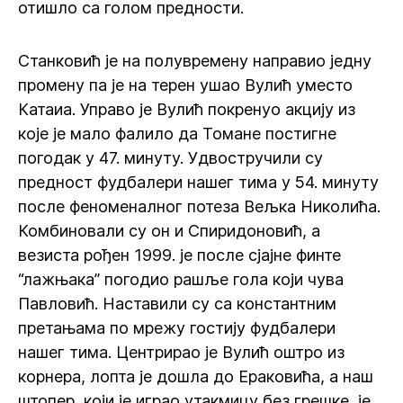
отишло са голом предности.
Станковић је на полувремену направио једну
промену па је на терен ушао Вулић уместо
Катаиа. Управо је Вулић покренуо акцију из
које је мало фалило да Томане постигне
погодак у 47. минуту. Удвостручили су
предност фудбалери нашег тима у 54. минуту
после феноменалног потеза Вељка Николића.
Комбиновали су он и Спиридоновић, а
везиста рођен 1999. је после сјајне финте
“лажњака” погодио рашље гола који чува
Павловић. Наставили су са константним
претањама по мрежу гостију фудбалери
нашег тима. Центрирао је Вулић оштро из
корнера, лопта је дошла до Ераковића, а наш
штопер, који је играо утакмицу без грешке, је