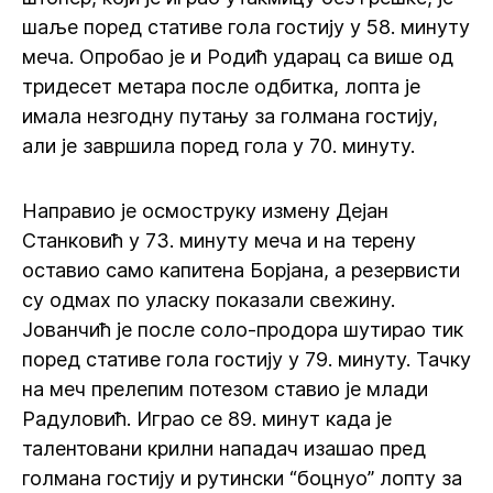
шаље поред стативе гола гостију у 58. минуту
меча. Опробао је и Родић ударац са више од
тридесет метара после одбитка, лопта је
имала незгодну путању за голмана гостију,
али је завршила поред гола у 70. минуту.
Направио је осмоструку измену Дејан
Станковић у 73. минуту меча и на терену
оставио само капитена Борјана, а резервисти
су одмах по уласку показали свежину.
Јованчић је после соло-продора шутирао тик
поред стативе гола гостију у 79. минуту. Тачку
на меч прелепим потезом ставио је млади
Радуловић. Играо се 89. минут када је
талентовани крилни нападач изашао пред
голмана гостију и рутински “боцнуо” лопту за