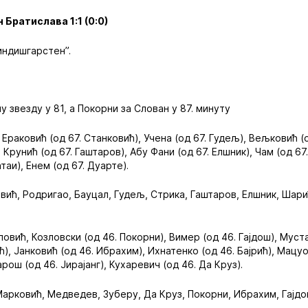
 Братислава 1:1 (0:0)
Виндишгарстен”.
ну звезду у 81, а Покорни за Слован у 87. минуту
, Ераковић (од 67. Станковић), Учена (од 67. Гудељ), Вељковић (
, Крунић (од 67. Гаштаров), Абу Фани (од 67. Елшник), Чам (од 67.
таи), Енем (од 67. Дуарте).
овић, Родригао, Бауцал, Гудељ, Стрика, Гаштаров, Елшник, Шари
оповић, Козловски (од 46. Покорни), Вимер (од 46. Гајдош), Мус
), Јанковић (од 46. Ибрахим), Ихнатенко (од 46. Бајрић), Мацуо
рош (од 46. Јирајанг), Кухаревич (од 46. Да Круз).
, Марковић, Медведев, Зуберу, Да Круз, Покорни, Ибрахим, Гајдош
.