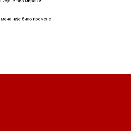
 који је био миран и
ја меча није било промене