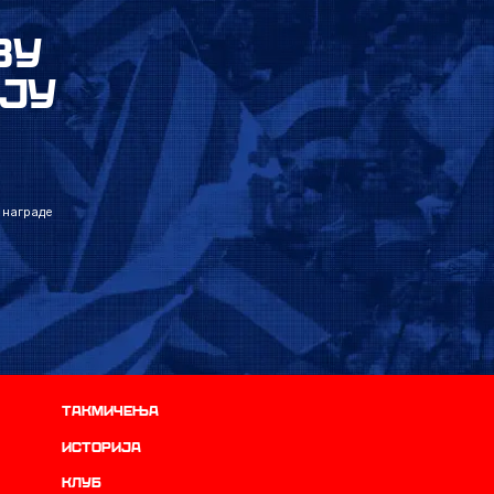
ВУ
ЈУ
 награде
Такмичења
историја
Клуб