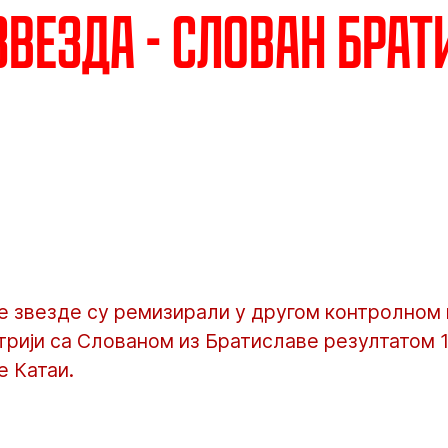
звезда - Слован Бра
 звезде су ремизирали у другом контролном 
рији са Слованом из Братиславе резултатом 1
е Катаи.