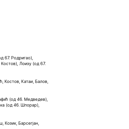
од 67. Родригао),
 Костов), Лоизу (од 67.
ћ, Костов, Катаи, Балов,
тафић (од 46. Медведев),
ка (од 46. Шпорар),
, Козик, Барсегјан,