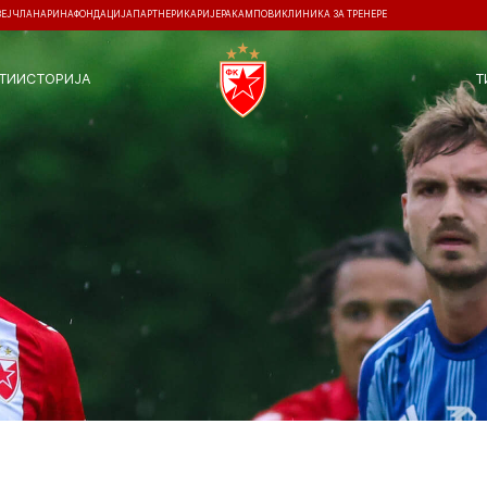
ЗЕЈ
ЧЛАНАРИНА
ФОНДАЦИЈА
ПАРТНЕРИ
КАРИЈЕРА
КАМПОВИ
КЛИНИКА ЗА ТРЕНЕРЕ
ТИ
ИСТОРИЈА
Т