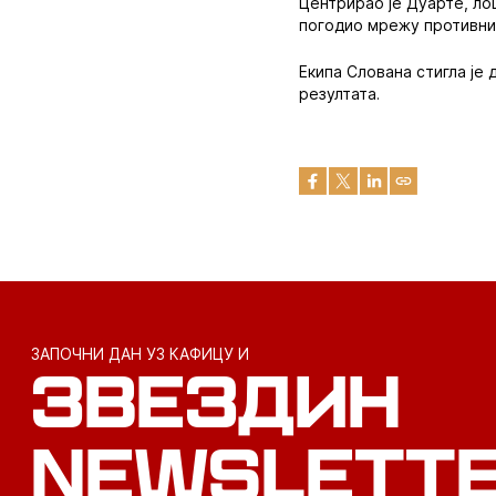
Центрирао је Дуарте, лош
погодио мрежу противни
Екипа Слована стигла је 
резултата.
ЗАПОЧНИ ДАН УЗ КАФИЦУ И
ЗВЕЗДИН
NEWSLETT