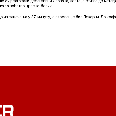
е су реаговали дефанзивци Слована, лопта је стигла до Катаија
ка за вођство црвено-белих.
до изједначења у 87. минуту, а стрелац је био Покорни. До кра
ER