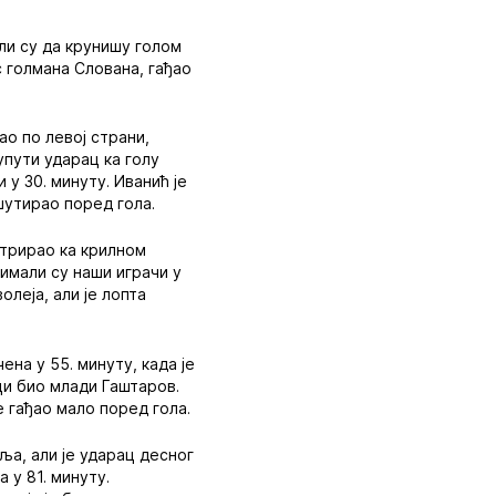
ли су да крунишу голом
с голмана Слована, гађао
ао по левој страни,
упути ударац ка голу
у 30. минуту. Иванић је
 шутирао поред гола.
нтрирао ка крилном
 имали су наши играчи у
олеја, али је лопта
на у 55. минуту, када је
ици био млади Гаштаров.
е гађао мало поред гола.
ља, али је ударац десног
 у 81. минуту.