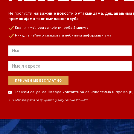
Не пропусти
најважније новости о утакмицама, дешавањима 
промоцијама твог омиљеног клуба
!
Кратки имејлови за које ти треба 2 минута
Никад те нећемо спамовати небитним информацијама
Email
Email
Слажем се да ме Звезда контактира са новостима и промоциј
⭐ 38502 звездаша се пријавило у току сезоне 2025/26