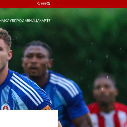
ЋИР
ИМ
КЛУБ
ПРОДАВНИЦА
КАРТЕ