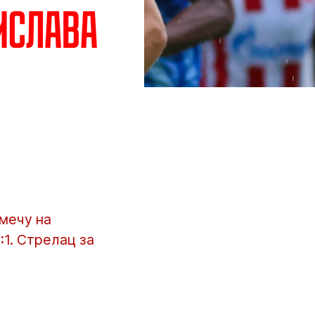
тислава
мечу на
:1. Стрелац за