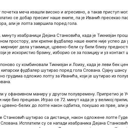
 почетка меча изашли високо и агресивно, а такав приступ мог
платио се добар пресинг наше екипе, па је Иванић пресекао па
ра, али је лопта завршила поред гола.
. минуту изабраници Дејана Станковића, када је Тикнизјан прош
ном простору, али крилни фудбалер наше екипе није успео да 
 мирнијег дела утакмице, црвено-бели су били близу предности 
оји је искористио брзину, изборио се за позицију и уз контакт
 поново су комбиновали Тикнизјан и Лоизу, када је леви бек це
е кипарски фудбалер шутирао поред гола Слована. Сјајну шансу
чно грудима одложио лопту за Иванића, који је шутирао из полув
вана.
и у офанзивном маниру у другом полувремену. Припретио је Уче
 није био прецизан. Играо се 72. минут када је у великој прил
 црвено-белих до лопте након одбитка, покушао из прве, али ј
 је Станковић шутирао са дистанце, након одложене лопте Гуде
Слована. Исплатили су се напади изабраника Дејана Станковића