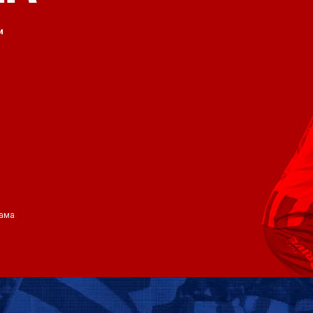
и
ама