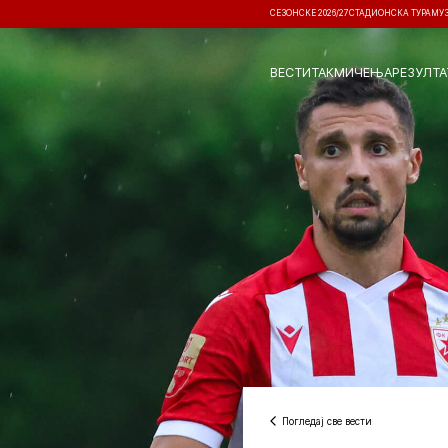
СЕЗОНСКЕ 2026/27
СТАДИОНСКА ТУРА
МУ
ВЕСТИ
ТАКМИЧЕЊА
РЕЗУЛТА
Погледај све вести