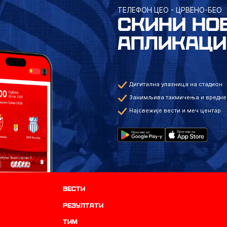
ТЕЛЕФОН ЦЕО - ЦРВЕНО-БЕО
СКИНИ НО
АПЛИКАЦИ
Дигитална улазница на стадион
Занимљива такмичења и вредне
Најсвежије вести и меч центар
Вести
резултати
ТИМ