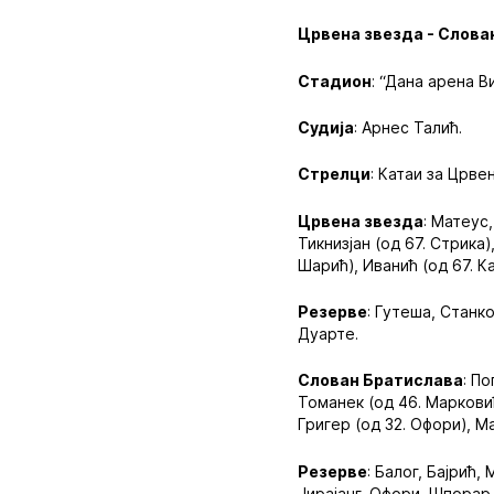
Црвена звезда - Слован
Стадион
: “Дана арена 
Судија
: Арнес Талић.
Стрелци
: Катаи за Црве
Црвена звезда
: Матеус
Тикнизјан (од 67. Стрика)
Шарић), Иванић (од 67. Ка
Резерве
: Гутеша, Станк
Дуарте.
Слован Братислава
: П
Томанек (од 46. Марковић
Григер (од 32. Офори), Ма
Резерве
: Балог, Бајрић
Јирајанг, Офори, Шпорар