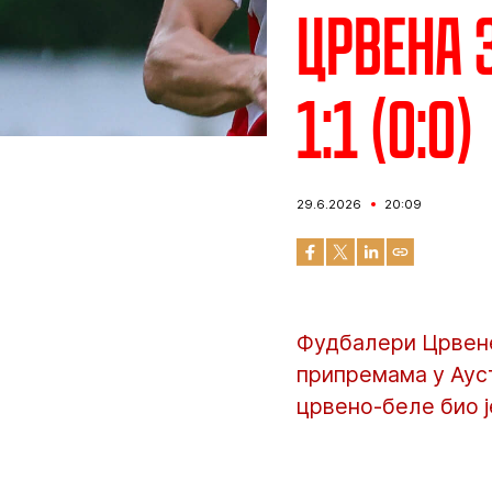
Црвена 
1:1 (0:0)
29.6.2026
20:09
Фудбалери Црвене
припремама у Ауст
црвено-беле био ј