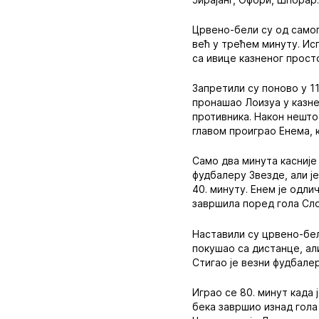
Црвено-бели су од самог
већ у трећем минуту. Ис
са ивице казненог просто
Запретили су поново у 11
пронашао Лоизуа у казне
противника. Након нешто
главом проиграо Енема, к
Само два минута касније
фудбалеру Звезде, али ј
40. минуту. Енем је одли
завршила поред гола Сло
Наставили су црвено-бел
покушао са дистанце, али
Стигао је везни фудбалер
Играо се 80. минут када
бека завршио изнад гола 