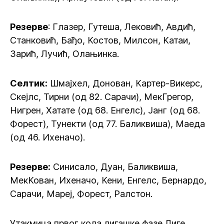
Резерве
: Глазер, Гутеша, Лековић, Авдић,
Станковић, Бађо, Костов, Милсон, Катаи,
Зарић, Лучић, Олањинка.
Селтик:
Шмајхел, Донован, Картер-Викерс,
Скејлс, Тирни (од 82. Сарачи), МекГрегор,
Нигрен, Хатате (од 68. Енгелс), Јанг (од 68.
Форест), Тунекти (од 77. Баликвиша), Маеда
(од 46. Ихеначо).
Резерве:
Синисало, Дуан, Баликвиша,
МекКован, Ихеначо, Кени, Енгелс, Бернардо,
Сарачи, Мареј, Форест, Ралстон.
Утакмица првог кола лигашке фазе Лиге