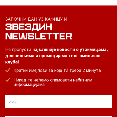
ЗАПОЧНИ ДАН УЗ КАФИЦУ И
ЗВЕЗДИН
NEWSLETTER
Не пропусти
најважније новости о утакмицама,
дешавањима и промоцијама твог омиљеног
клуба
!
Кратки имејлови за које ти треба 2 минута
Никад те нећемо спамовати небитним
информацијама
Email