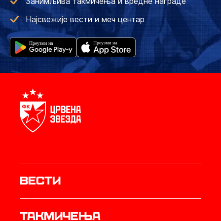
Занимљива такмичења и вредне награде
Најсвежије вести и меч центар
Вести
Такмичења