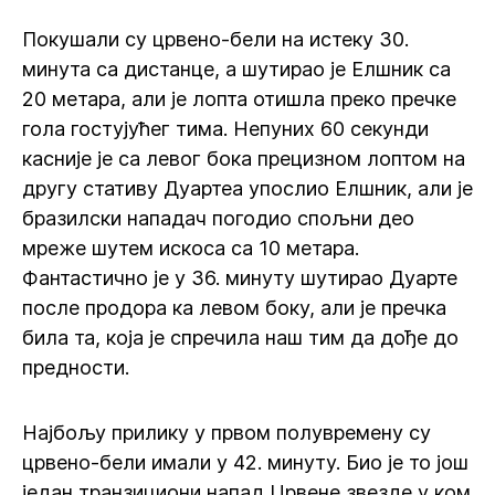
Покушали су црвено-бели на истеку 30.
минута са дистанце, а шутирао је Елшник са
20 метара, али је лопта отишла преко пречке
гола гостујућег тима. Непуних 60 секунди
касније је са левог бока прецизном лоптом на
другу стативу Дуартеа упослио Елшник, али је
бразилски нападач погодио спољни део
мреже шутем искоса са 10 метара.
Фантастично је у 36. минуту шутирао Дуарте
после продора ка левом боку, али је пречка
била та, која је спречила наш тим да дође до
предности.
Најбољу прилику у првом полувремену су
црвено-бели имали у 42. минуту. Био је то још
један транзициони напад Црвене звезде у ком