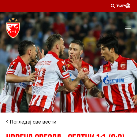
ЋИР
Погледај све вести