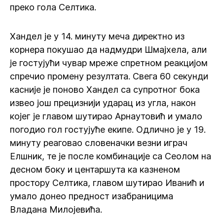
преко гола Селтика.
Хандел је у 14. минуту меча директно из
корнера покушао да надмудри Шмајхела, али
је гостујући чувар мреже спретном реакцијом
спречио промену резултата. Свега 60 секунди
касније је поново Хандел са супротног бока
извео још прецизнији ударац из угла, након
којег је главом шутирао Арнаутовић и умало
погодио гол гостујуће екипе. Одлично је у 19.
минуту реаговао словеначки везни играч
Елшник, те је после комбинације са Сеолом на
десном боку и центаршута ка казненом
простору Селтика, главом шутирао Иванић и
умало донео предност изабраницима
Владана Милојевића.