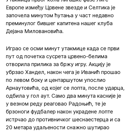
Европе између Црвене звезде и Селтика је
започела минутом ћутања у част недавно
преминулог бившег капитена нашег клуба
Дејана Миловановића.
Играо се осми минут утакмице када се први
пут од почетка сусрета црвено-белима
отворила прилика за бржу игру. Акцију је
убрзао Хандел, након чега је Иванић прошао
по левом боку и центаршутом упослио
Арнаутовића, од којег се лопта, после ударца,
одбила у гол аут. Само два минута касније је
у везном реду реаговао Радоњић, те је
брзоноги фудбалер након украдене лопте
истрчао до противничког шеснаестерца и са
20 метара удаљености снажно шутирао