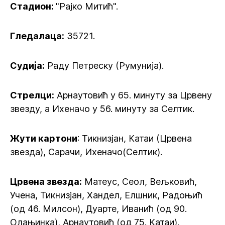
Стадион:
"Рајко Митић".
Гледалаца:
35721.
Судија:
Раду Петреску (Румунија).
Стрелци:
Арнаутовић у 65. минуту за Црвену
звезду, а Ихеначо у 56. минуту за Селтик.
Жути картони
: Тикнизјан, Катаи (Црвена
звезда), Сарачи, Ихеначо(Селтик).
Црвена звезда:
Матеус, Сеол, Вељковић,
Учена, Тикнизјан, Хандел, Елшник, Радоњић
(од 46. Милсон), Дуарте, Иванић (од 90.
Олањинка), Арнаутовић (од 75. Катаи).