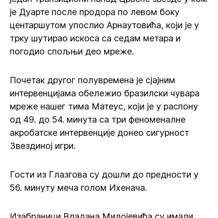
је Дуарте после продора по левом боку
центаршутом упослио Арнаутовића, који је у
трку шутирао искоса са седам метара и
погодио спољњи део мреже.
Почетак другог полувремена је сјајним
интервенцијама обележио бразилски чувара
мреже нашег тима Матеус, који је у распону
од 49. до 54. минута са три феноменалне
акробатске интервенције донео сигурност
Звездиној игри.
Гости из Глазгова су дошли до предности у
56. минуту меча голом Ихенача.
Изабраници Владана Милојевића су имали