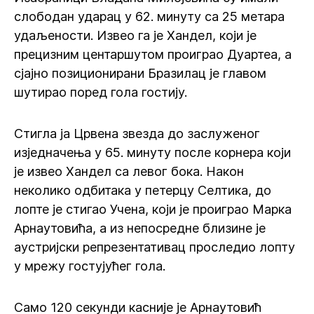
слободан ударац у 62. минуту са 25 метара
удаљености. Извео га је Хандел, који је
прецизним центаршутом проиграо Дуартеа, а
сјајно позиционирани Бразилац је главом
шутирао поред гола гостију.
Стигла ја Црвена звезда до заслуженог
изједначења у 65. минуту после корнера који
је извео Хандел са левог бока. Након
неколико одбитака у петерцу Селтика, до
лопте је стигао Учена, који је проиграо Марка
Арнаутовића, а из непосредне близине је
аустријски репрезентативац проследио лопту
у мрежу гостујућег гола.
Само 120 секунди касније је Арнаутовић