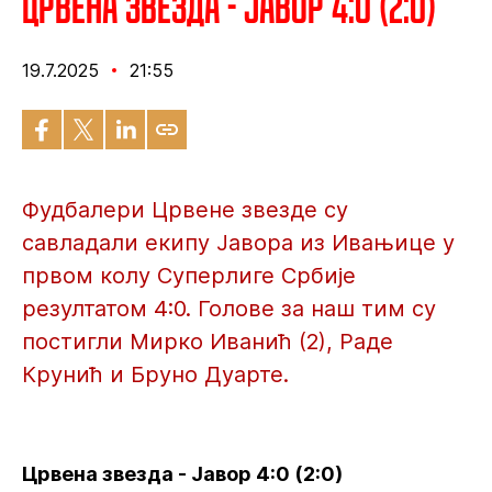
Црвена звезда - Јавор 4:0 (2:0)
19.7.2025
21:55
Фудбалери Црвене звезде су
савладали екипу Јавора из Ивањице у
првом колу Суперлиге Србије
резултатом 4:0. Голове за наш тим су
постигли Мирко Иванић (2), Раде
Крунић и Бруно Дуарте.
Црвена звезда - Јавор 4:0 (2:0)