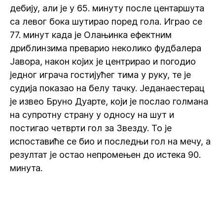
дебију, али је у 65. минуту после центаршута
са левог бока шутирао поред гола. Играо се
77. минут када је Олањинка ефектним
дриблинзима преварио неколико фудбалера
Јавора, након којих је центрирао и погодио
једног играча гостијућег тима у руку, те је
судија показао на белу тачку. Једанаестерац
је извео Бруно Дуарте, који је послао голмана
на супротну страну у односу на шут и
постигао четврти гол за Звезду. То је
испоставиће се био и последњи гол на мечу, а
резултат је остао непромењен до истека 90.
минута.