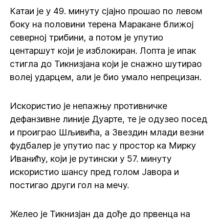
Катаи је у 49. минуту сјајно прошао по левом
боку на половини терена Маракане ближој
северној трибини, а потом је упутио
центаршут који је изблокиран. Лопта је ипак
стигла до Тикнизјана који је снажно шутирао
волеј ударцем, али је био умало непрецизан.
Искористио је непажњу противничке
дефанзивне линије Дуарте, те је одузео посед
и проиграо Шљивића, а Звездин млади везни
фудбалер је упутио пас у простор ка Мирку
Иванићу, који је рутински у 57. минуту
искористио шансу пред голом Јавора и
постигао други гол на мечу.
Желео је Тикнизјан да дође до првенца на