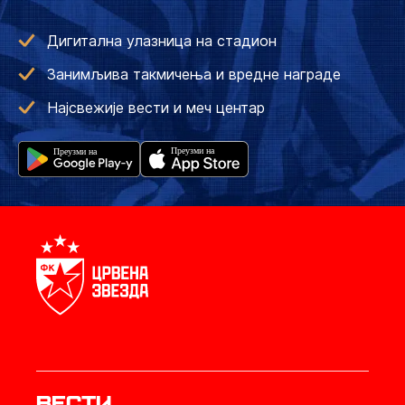
Дигитална улазница на стадион
Занимљива такмичења и вредне награде
Најсвежије вести и меч центар
Вести