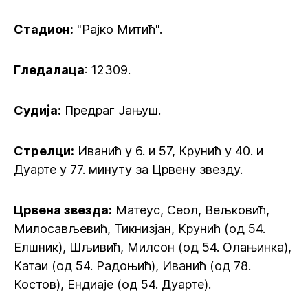
Стадион:
"Рајко Митић".
Гледалаца
: 12309.
Судија:
Предраг Јањуш.
Стрелци:
Иванић у 6. и 57, Крунић у 40. и
Дуарте у 77. минуту за Црвену звезду.
Црвена звезда:
Матеус, Сеол, Вељковић,
Милосављевић, Тикнизјан, Крунић (од 54.
Елшник), Шљивић, Милсон (од 54. Олањинка),
Катаи (од 54. Радоњић), Иванић (од 78.
Костов), Ендиаје (од 54. Дуарте).