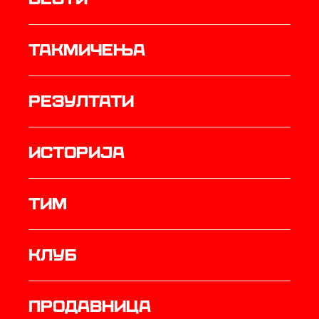
Такмичења
резултати
историја
ТИМ
Клуб
продавница