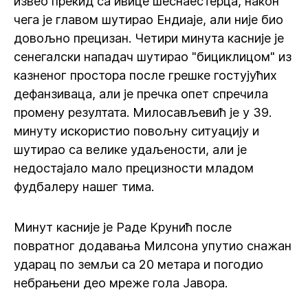
извео прекид са ивице шеснаестерца, након
чега је главом шутирао Ендиаје, али није био
довољно прецизан. Четири минута касније је
сенегалски нападач шутирао "бициклицом" из
казненог простора после грешке гостујућих
дефанзиваца, али је пречка опет спречила
промену резултата. Милосављевић је у 39.
минуту искористио повољну ситуацију и
шутирао са велике удаљености, али је
недостајало мало прецизности младом
фудбалеру нашег тима.
Минут касније је Раде Крунић после
повратног додавања Милсона упутио снажан
ударац по земљи са 20 метара и погодио
небрањени део мреже гола Јавора.