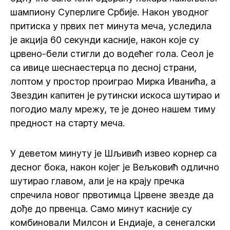
шампиону Суперлиге Србије. Након уводног
притиска у првих пет минута меча, уследила
је акција 60 секунди касније, након које су
црвено-бели стигли до водећег гола. Сеол је
са ивице шеснаестерца по десној страни,
лоптом у простор проиграо Мирка Иванића, а
Звездин капитен је рутински искоса шутирао и
погодио малу мрежу, те је донео нашем тиму
предност на старту меча.
У деветом минуту је Шљивић извео корнер са
десног бока, након којег је Вељковић одлично
шутирао главом, али је на крају пречка
спречила новог првотимца Црвене звезде да
дође до првенца. Само минут касније су
комбиновали Милсон и Ендиаје, а сенегалски