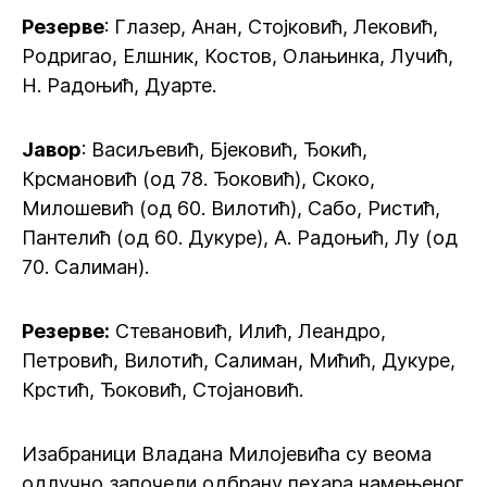
Резерве
: Глазер, Анан, Стојковић, Лековић,
Родригао, Елшник, Костов, Олањинка, Лучић,
Н. Радоњић, Дуарте.
Јавор
: Васиљевић, Бјековић, Ђокић,
Крсмановић (од 78. Ђоковић), Скоко,
Милошевић (од 60. Вилотић), Сабо, Ристић,
Пантелић (од 60. Дукуре), А. Радоњић, Лу (од
70. Салиман).
Резерве:
Стевановић, Илић, Леандро,
Петровић, Вилотић, Салиман, Мићић, Дукуре,
Крстић, Ђоковић, Стојановић.
Изабраници Владана Милојевића су веома
одлучно започели одбрану пехара намењеног