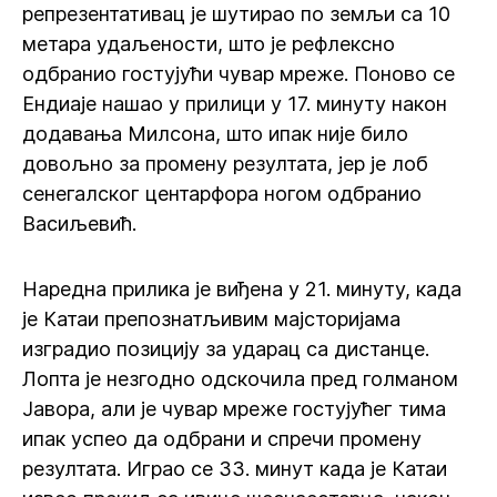
репрезентативац је шутирао по земљи са 10
метара удаљености, што је рефлексно
одбранио гостујући чувар мреже. Поново се
Ендиаје нашао у прилици у 17. минуту након
додавања Милсона, што ипак није било
довољно за промену резултата, јер је лоб
сенегалског центарфора ногом одбранио
Васиљевић.
Наредна прилика је виђена у 21. минуту, када
је Катаи препознатљивим мајсторијама
изградио позицију за ударац са дистанце.
Лопта је незгодно одскочила пред голманом
Јавора, али је чувар мреже гостујућег тима
ипак успео да одбрани и спречи промену
резултата. Играо се 33. минут када је Катаи