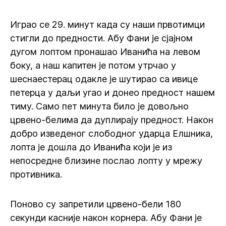
Играо се 29. минут када су наши првотимци
стигли до предности. Абу Фани је сјајном
дугом лоптом пронашао Иванића на левом
боку, а наш капитен је потом утрчао у
шеснаестерац одакле је шутирао са ивице
петерца у даљи угао и донео предност нашем
тиму. Само пет минута било је довољно
црвено-белима да дуплирају предност. Након
добро изведеног слободног ударца Елшника,
лопта је дошла до Иванића који је из
непосредне близине послао лопту у мрежу
противника.
Поново су запретили црвено-бели 180
секунди касније након корнера. Абу Фани је