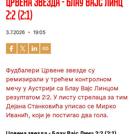
Црвена звезда - Блау Вајс Линц
2:2 (2:1)
3.7.2026
19:05
Фудбалери Црвене звезде су
ремизирали у трећем контролном
мечу у Аустрији са Блау Вајс Линцом
резултатом 2:2. У листу стрелаца за тим
Дејана Станковића уписао се Мирко
Иванић, који је постигао два гола.
Црвена звезда - Блау Вајс Линц 2:2 (2:1)