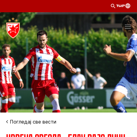
ЋИР
Погледај све вести