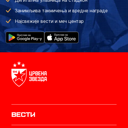
Дигитална улазница на стадион
Занимљива такмичења и вредне награде
Најсвежије вести и меч центар
Вести