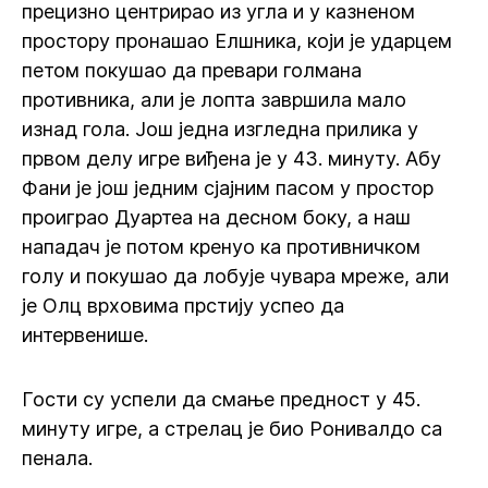
прецизно центрирао из угла и у казненом
простору пронашао Елшника, који је ударцем
петом покушао да превари голмана
противника, али је лопта завршила мало
изнад гола. Још једна изгледна прилика у
првом делу игре виђена је у 43. минуту. Абу
Фани је још једним сјајним пасом у простор
проиграо Дуартеа на десном боку, а наш
нападач је потом кренуо ка противничком
голу и покушао да лобује чувара мреже, али
је Олц врховима прстију успео да
интервенише.
Гости су успели да смање предност у 45.
минуту игре, а стрелац је био Ронивалдо са
пенала.