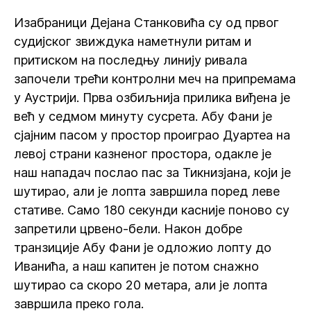
Изабраници Дејана Станковића су од првог
судијског звиждука наметнули ритам и
притиском на последњу линију ривала
започели трећи контролни меч на припремама
у Аустрији. Прва озбиљнија прилика виђена је
већ у седмом минуту сусрета. Абу Фани је
сјајним пасом у простор проиграо Дуартеа на
левој страни казненог простора, одакле је
наш нападач послао пас за Тикнизјана, који је
шутирао, али је лопта завршила поред леве
стативе. Само 180 секунди касније поново су
запретили црвено-бели. Након добре
транзиције Абу Фани је одложио лопту до
Иванића, а наш капитен је потом снажно
шутирао са скоро 20 метара, али је лопта
завршила преко гола.