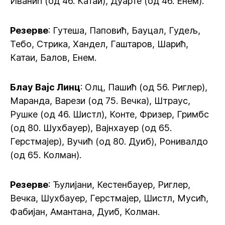
Иванић (од 46. Катаи), Дуарте (од 46. Енем).
Резерве
: Гутеша, Паповић, Бауцал, Гудељ,
Тебо, Стрика, Хандел, Гаштаров, Шарић,
Катаи, Балов, Енем.
Блау Вајс Линц
: Олц, Пашић (од 56. Риглер),
Маранда, Варези (од 75. Вечка), Штраус,
Рушке (од 46. Шистл), Конте, Фризер, Гримбс
(од 80. Шухбауер), Вајнхауер (од 65.
Герстмајер), Вучић (од 80. Дуиб), Ронивалдо
(од 65. Колман).
Резерве
: Ђулијани, Кестенбауер, Риглер,
Вечка, Шухбауер, Герстмајер, Шистл, Мусић,
Фабијан, Амантана, Дуиб, Колман.