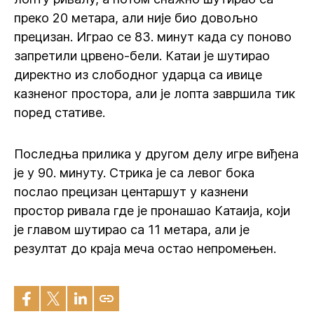
преко 20 метара, али није био довољно
прецизан. Играо се 83. минут када су поново
запретили црвено-бели. Катаи је шутирао
директно из слободног ударца са ивице
казненог простора, али је лопта завршила тик
поред стативе.
Последња прилика у другом делу игре виђена
је у 90. минуту. Стрика је са левог бока
послао прецизан центаршут у казнени
простор ривала где је пронашао Катаија, који
је главом шутирао са 11 метара, али је
резултат до краја меча остао непромењен.