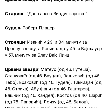
Стадион
: “Дана арена Виндишгарстен”.
Судија
: Роберт Плацер.
Стрелци
: Иванић у 29. и 34. минуту за
Црвену звезду, а Ронивалдо у 45. и Вајнхауер
у 57. минуту за Блау Вајс Линц.
Црвена
звезда
: Матеус (од 46. Гутеша),
Станковић (од 46. Бауцал), Вељковић (од 46.
Тебо), Ераковић (од 46. Гудељ), Тикнизјан (од
46. Стрика), Абу Фани (од 46. Гаштаров),
Елшник (од 46. Хандел), Костов (од 46. Шарић
(од 75. Паповић)), Лоизу (од 46. Балов),