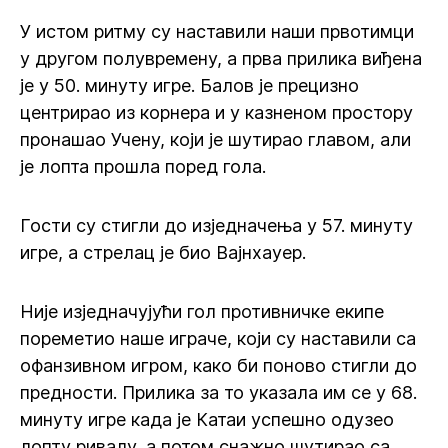
У истом ритму су наставили наши првотимци
у другом полувремену, а прва прилика виђена
је у 50. минуту игре. Балов је прецизно
центрирао из корнера и у казненом простору
пронашао Учену, који је шутирао главом, али
је лопта прошла поред гола.
Гости су стигли до изједначења у 57. минуту
игре, а стрелац је био Вајнхауер.
Није изједначујући гол противничке екипе
пореметио наше играче, који су наставили са
офанзивном игром, како би поново стигли до
предности. Прилика за то указала им се у 68.
минуту игре када је Катаи успешно одузео
лопту ривалу, а потом снажно шутирао са