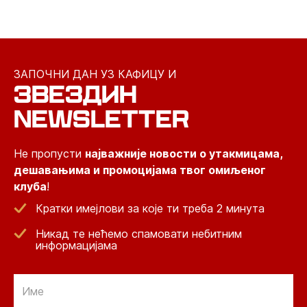
ЗАПОЧНИ ДАН УЗ КАФИЦУ И
ЗВЕЗДИН
NEWSLETTER
Не пропусти
најважније новости о утакмицама,
дешавањима и промоцијама твог омиљеног
клуба
!
Кратки имејлови за које ти треба 2 минута
Никад те нећемо спамовати небитним
информацијама
Email