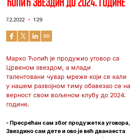
Ћопић Звездин до 2024. године
7.2.2022
1:29
Марко Ћопић је продужио уговор са
Црвеном звездом, а млади
талентовани чувар мреже који се кали
у нашем развојном тиму обавезао се на
верност свом вољеном клубу до 2024.
године.
- Пресрећан сам због продужетка уговора,
Звездино сам дете и ово је већ дванаеста