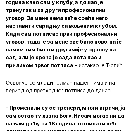
година како сам у клубу, а дошао је
тренутак и за други професионални
уговор. За мене нема веће среће него
наставити сарадњу са вољеним клубом.
Када сам потписао први професионални
уговор, тада је за мене све било ново, па је
самим тим било и другачије у односу на
сад, али је срећа је сада иста као и
приликом првог потписа
– истакао је Ћопић.
Осврнуо се млади голман нашег тима и на
период од претходног потписа до данас.
- Променили су се тренери, многи играчи, ја
сам остао ту хвала Богу. Нисам могао ни да
сањам да ћу са 18 година потписати већ