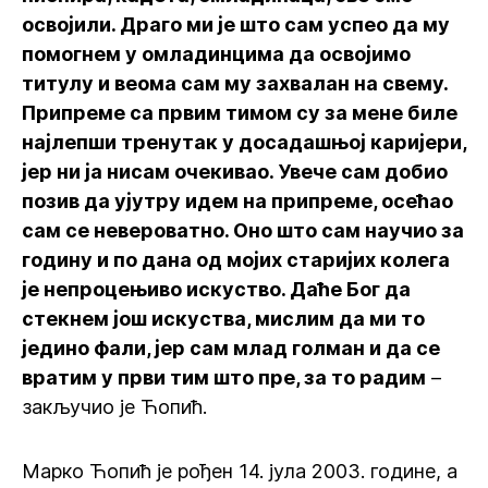
освојили. Драго ми је што сам успео да му
помогнем у омладинцима да освојимо
титулу и веома сам му захвалан на свему.
Припреме са првим тимом су за мене биле
најлепши тренутак у досадашњој каријери,
јер ни ја нисам очекивао. Увече сам добио
позив да ујутру идем на припреме, осећао
сам се невероватно. Оно што сам научио за
годину и по дана од мојих старијих колега
је непроцењиво искуство. Даће Бог да
стекнем још искуства, мислим да ми то
једино фали, јер сам млад голман и да се
вратим у први тим што пре, за то радим
–
закључио је Ћопић.
Марко Ћопић је рођен 14. јула 2003. године, а