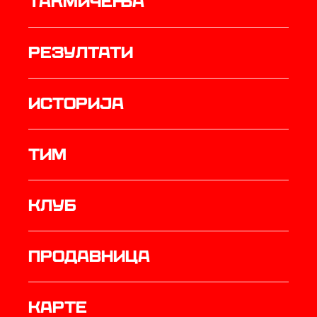
Такмичења
резултати
историја
ТИМ
Клуб
продавница
Карте