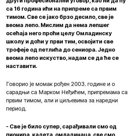
други професионални уговор, као ни да ћу
са 16 година ићи на припреме са првим
тимом. Све се јако брзо десило, све је
веома лепо. Мислим да нема лепшег
осећаја него проћи целу Омладинску
школу и доћи у први тим, освојити све
трофеје од петлића до сениора. Једно
веома лепо искуство, надам се да ће се
наставити.
Говорио је момак рођен 2003. године и о
сарадњи са Марком Неђићем, припремама са
првим тимом, али и циљевима за наредни
период.
- Све је било супер, сарађивали смо од
пионира, кадета, омладинаца, све смо