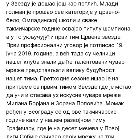
у Звезду је дошао још као петлић. Млади
голман је прошао све категорије у црвено-
белој Омладинској школи и сваке
такмичарске године освајао титулу шампиона,
а у то укључујући први тим Црвене звезде.
Први професионални уговор је потписао 19.
јуна 2019. године, а већ тада су челници
нашег клуба знали да ће талентовани чувар
мреже представљати велику будућност
нашег тима. Претходне сезоне ишао је на
припреме са првим тимом Звезде где је могао
да учи и стасава уз искусне чуваре мреже
Милана Борјана и Зорана Поповића. Момак
рођен у Београду се од ове такмичарске
године кали у нашем развојном тиму
Графичару, где је на десет мечева у Првој
лиги Србије сачувао своју мрежу на три