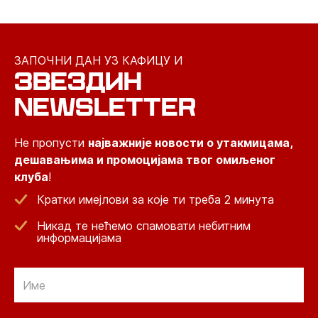
ЗАПОЧНИ ДАН УЗ КАФИЦУ И
ЗВЕЗДИН
NEWSLETTER
Не пропусти
најважније новости о утакмицама,
дешавањима и промоцијама твог омиљеног
клуба
!
Кратки имејлови за које ти треба 2 минута
Никад те нећемо спамовати небитним
информацијама
Email