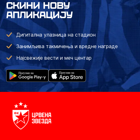
СКИНИ НОВУ
АПЛИКАЦИЈУ
Дигитална улазница на стадион
Занимљива такмичења и вредне награде
Најсвежије вести и меч центар