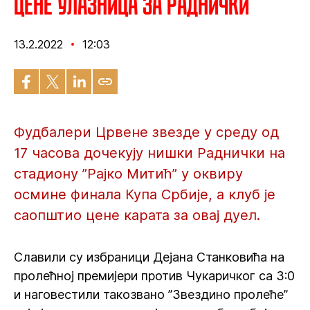
Цене улазница за Раднички
13.2.2022
12:03
Фудбалери Црвене звезде у среду од
17 часова дочекују нишки Раднички на
стадиону ”Рајко Митић” у оквиру
осмине финала Купа Србије, а клуб је
саопштио цене карата за овај дуел.
Славили су избраници Дејана Станковића на
пролећној премијери против Чукаричког са 3:0
и наговестили такозвано ”Звездино пролеће”