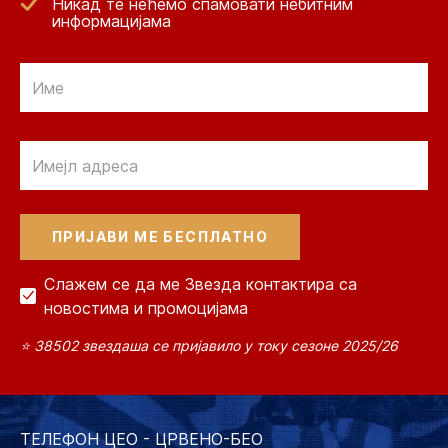
Никад те нећемо спамовати небитним
информацијама
Email
Email
Слажем се да ме Звезда контактира са
новостима и промоцијама
⭐ 38502 звездаша се пријавило у току сезоне 2025/26
ТЕЛЕФОН ЦЕО - ЦРВЕНО-БЕО