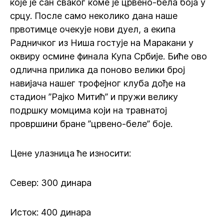
које је сан сваког коме је црвено-бела боја у
срцу. После само неколико дана наше
првотимце очекује нови дуел, а екипа
Радничког из Ниша гостује на Маракани у
оквиру осмине финала Купа Србије. Биће ово
одлична прилика да поново велики број
навијача нашег трофејног клуба дође на
стадион ”Рајко Митић” и пружи велику
подршку момцима који на травнатој
провршини бране ”црвено-беле” боје.
Цене улазница ће износити:
Север: 300 динара
Исток: 400 динара