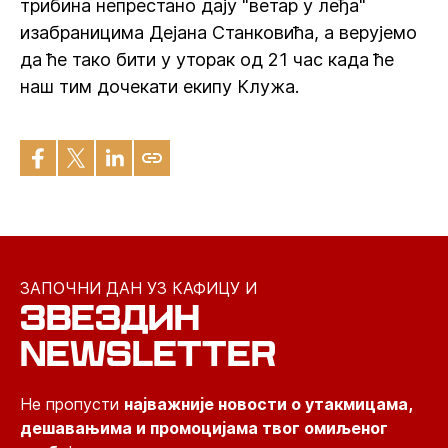
трибина непрестано дају "ветар у леђа"
изабраницима Дејана Станковића, а верујемо
да ће тако бити у уторак од 21 час када ће
наш тим дочекати екипу Клужа.
ЗАПОЧНИ ДАН УЗ КАФИЦУ И
ЗВЕЗДИН
NEWSLETTER
Не пропусти
најважније новости о утакмицама,
дешавањима и промоцијама твог омиљеног