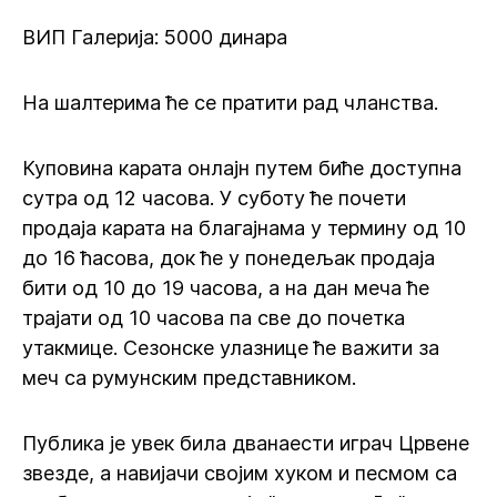
ВИП Галерија: 5000 динара
На шалтерима ће се пратити рад чланства.
Куповина карата онлајн путем биће доступна
сутра од 12 часова. У суботу ће почети
продаја карата на благајнама у термину од 10
до 16 ћасова, док ће у понедељак продаја
бити од 10 до 19 часова, а на дан меча ће
трајати од 10 часова па све до почетка
утакмице. Сезонске улазнице ће важити за
меч са румунским представником.
Публика је увек била дванаести играч Црвене
звезде, а навијачи својим хуком и песмом са