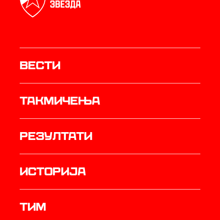
Вести
Такмичења
резултати
историја
ТИМ