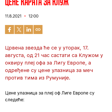
Цене карата за Клуж
11.8.2021
12:00
Црвена звезда ће се у уторак, 17.
августа, од 21 час састати са Клужом у
оквиру плеј офа за Лигу Европе, а
одређене су цене улазница за меч
против тима из Румуније.
Цене улазница за плеј оф Лиге Европе су
следеће: