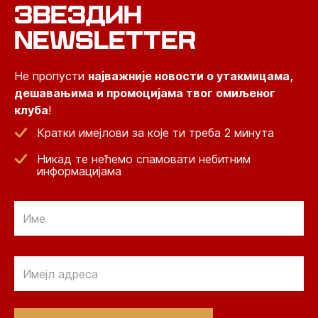
ЗВЕЗДИН
NEWSLETTER
Не пропусти
најважније новости о утакмицама,
дешавањима и промоцијама твог омиљеног
клуба
!
Кратки имејлови за које ти треба 2 минута
Никад те нећемо спамовати небитним
информацијама
Email
Email