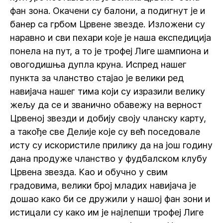
фан зона. Окачени су балони, а подигнут је и
банер са грбом Црвене звезде. Изложени су
наравно и сви пехари које је наша експедиција
понела на пут, а то је трофеј Лиге шампиона и
овогодишња дупла круна. Испред нашег
пункта за чланство стајао је велики ред
навијача нашег тима који су изразили велику
жељу да се и званично обавежу на верност
Црвеној звезди и добију своју чланску карту,
а такође све Делије које су већ поседовале
исту су искористиле прилику да на још годину
дана продуже чланство у фудбалском клубу
Црвена звезда. Као и обучно у свим
градовима, велики број младих навијача је
дошао како би се дружили у нашој фан зони и
истицали су како им је најлепши трофеј Лиге