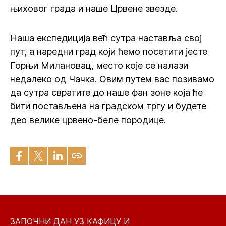
њиховог града и наше Црвене звезде.
Наша експедиција већ сутра наставља свој
пут, а наредни град који ћемо посетити јесте
Горњи Милановац, место које се налази
недалеко од Чачка. Овим путем вас позивамо
да сутра свратите до наше фан зоне која ће
бити постављена на градском тргу и будете
део велике црвено-беле породице.
ЗАПОЧНИ ДАН УЗ КАФИЦУ И