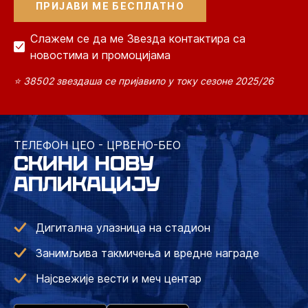
Слажем се да ме Звезда контактира са
новостима и промоцијама
⭐ 38502 звездаша се пријавило у току сезоне 2025/26
ТЕЛЕФОН ЦЕО - ЦРВЕНО-БЕО
СКИНИ НОВУ
АПЛИКАЦИЈУ
Дигитална улазница на стадион
Занимљива такмичења и вредне награде
Најсвежије вести и меч центар