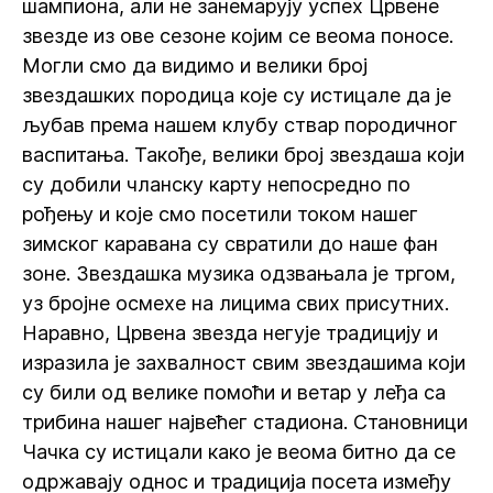
шампиона, али не занемарују успех Црвене
звезде из ове сезоне којим се веома поносе.
Могли смо да видимо и велики број
звездашких породица које су истицале да је
љубав према нашем клубу ствар породичног
васпитања. Такође, велики број звездаша који
су добили чланску карту непосредно по
рођењу и које смо посетили током нашег
зимског каравана су свратили до наше фан
зоне. Звездашка музика одзвањала је тргом,
уз бројне осмехе на лицима свих присутних.
Наравно, Црвена звезда негује традицију и
изразила је захвалност свим звездашима који
су били од велике помоћи и ветар у леђа са
трибина нашег највећег стадиона. Становници
Чачка су истицали како је веома битно да се
одржавају однос и традиција посета између