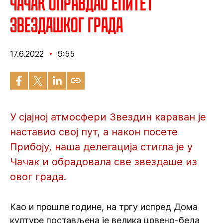
Чачак оправдао епитет
звездашког града
17.6.2022
9:55
У сјајној атмосфери Звездин караван је
наставио свој пут, а након посете
Прибоју, наша делегација стигла је у
Чачак и обрадовала све звездаше из
овог града.
Као и прошле године, на тргу испред Дома
културе постављена је велика црвено-бела