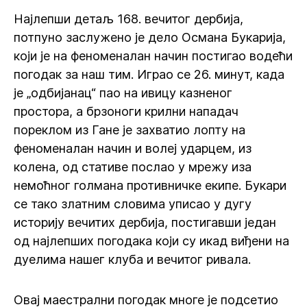
Најлепши детаљ 168. вечитог дербија,
потпуно заслужено је дело Османа Букарија,
који је на феноменалан начин постигао водећи
погодак за наш тим. Играо се 26. минут, када
је „одбијанац“ пао на ивицу казненог
простора, а брзоноги крилни нападач
пореклом из Гане је захватио лопту на
феноменалан начин и волеј ударцем, из
колена, од стативе послао у мрежу иза
немоћног голмана противничке екипе. Букари
се тако златним словима уписао у дугу
историју вечитих дербија, постигавши један
од најлепших погодака који су икад виђени на
дуелима нашег клуба и вечитог ривала.
Овај маестрални погодак многе је подсетио