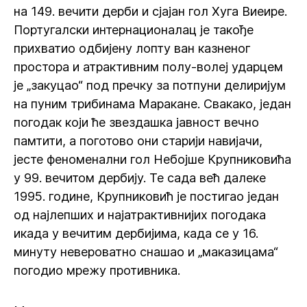
на 149. вечити дерби и сјајан гол Хуга Виеире.
Португалски интернационалац је такође
прихватио одбијену лопту ван казненог
простора и атрактивним полу-волеј ударцем
је „закуцао“ под пречку за потпуни делиријум
на пуним трибинама Маракане. Свакако, један
погодак који ће звездашка јавност вечно
памтити, а поготово они старији навијачи,
јесте феноменални гол Небојше Крупниковића
у 99. вечитом дербију. Те сада већ далеке
1995. године, Крупниковић је постигао један
од најлепших и најатрактивнијих погодака
икада у вечитим дербијима, када се у 16.
минуту невероватно снашао и „маказицама“
погодио мрежу противника.