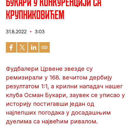
Букари у конкуренцији са
Крупниковићем
31.8.2022
3:03
Фудбалери Црвене звезде су
ремизирали у 168. вечитом дербију
резултатом 1:1, а крилни нападач нашег
клуба Осман Букари, заувек се уписао у
историју постигавши један од
најлепших погодака у досадашњим
дуелима са највећим ривалом.