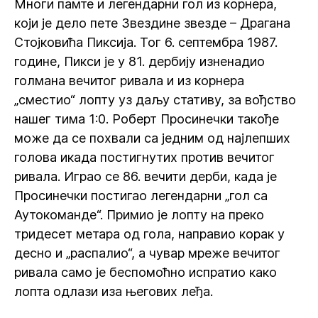
Многи памте и легендарни гол из корнера,
који је дело пете Звездине звезде – Драгана
Стојковића Пиксија. Тог 6. септембра 1987.
године, Пикси је у 81. дербију изненадио
голмана вечитог ривала и из корнера
„сместио“ лопту уз даљу стативу, за вођство
нашег тима 1:0. Роберт Просинечки такође
може да се похвали са једним од најлепших
голова икада постигнутих против вечитог
ривала. Играо се 86. вечити дерби, када је
Просинечки постигао легендарни „гол са
Аутокоманде“. Примио је лопту на преко
тридесет метара од гола, направио корак у
десно и „распалио“, а чувар мреже вечитог
ривала само је беспомоћно испратио како
лопта одлази иза његових леђа.