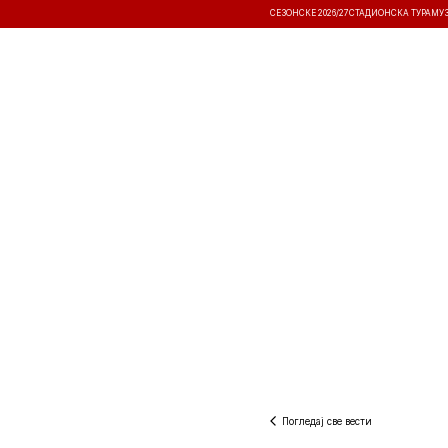
СЕЗОНСКЕ 2026/27
СТАДИОНСКА ТУРА
МУ
ВЕСТИ
ТАКМИЧЕЊА
РЕЗУЛТА
Погледај све вести