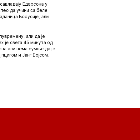
 савладају Едерсона у
пео да учини са беле
узданица Борусије, али
лувремену, али да је
их је свега 45 минута од
она али нема сумње да је
јпцигом и Јанг Бојсом.