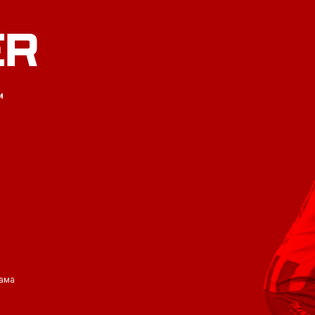
ER
и
ама