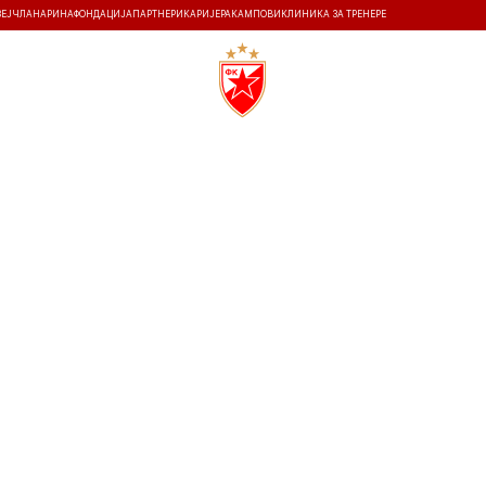
ЗЕЈ
ЧЛАНАРИНА
ФОНДАЦИЈА
ПАРТНЕРИ
КАРИЈЕРА
КАМПОВИ
КЛИНИКА ЗА ТРЕНЕРЕ
ТИ
ИСТОРИЈА
Т