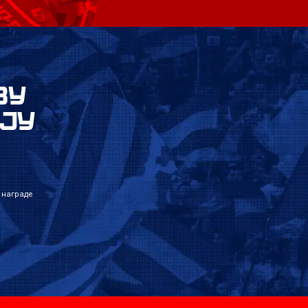
ВУ
ЈУ
 награде