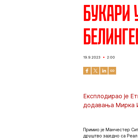
Букари 
Белинге
19.9.2023
2:00
Експлодирао је Ет
додавања Мирка И
Примио је Манчестер Сит
друштво заједно са Реа