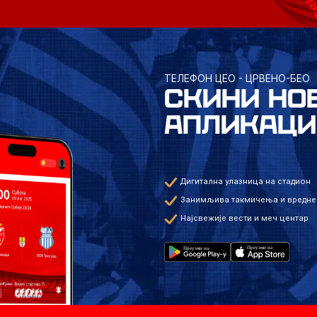
ТЕЛЕФОН ЦЕО - ЦРВЕНО-БЕО
СКИНИ НО
АПЛИКАЦИ
Дигитална улазница на стадион
Занимљива такмичења и вредне
Најсвежије вести и меч центар