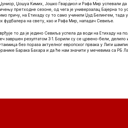
 Џуниор, Џошуа Кимих, Јошко Гвардиол и Рафа Мир успевали да
чењу претходне сезоне, од чега је универзалац Бајерна то ус
имо причу, на Етихаду су то само учинили Џуд Белингем, тада 
их фудбалера на свету, као и Рафа Мир, нападач Севиље.
врђује то да је једино Севиља успела да води на Етихаду на по
еч завршен резултатом 3:1. Борили су се црвено-бели, делило 
 утакмица без пораза актуелног европског првака у Лиги шампи
ранике Барака Бахара и да ће нам значити у мечевима са РБ Ла