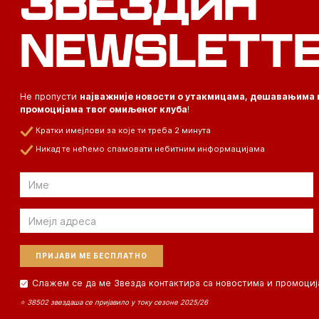
ЗВЕЗДИН
NEWSLETT
Не пропусти
најважније новости о утакмицама, дешавањима 
промоцијама твог омиљеног клуба
!
Кратки имејлови за које ти треба 2 минута
Никад те нећемо спамовати небитним информацијама
Email
Email
Слажем се да ме Звезда контактира са новостима и промоциј
⭐ 38502 звездаша се пријавило у току сезоне 2025/26