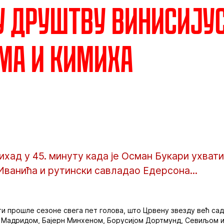
у друштву Винисијус
ма и Кимиха
ихад у 45. минуту када је Осман Букари ухват
ванића и рутински савладао Едерсона...
и прошле сезоне свега пет голова, што Црвену звезду већ са
л Мадридом, Бајерн Минхеном, Борусијом Дортмунд, Севиљом и