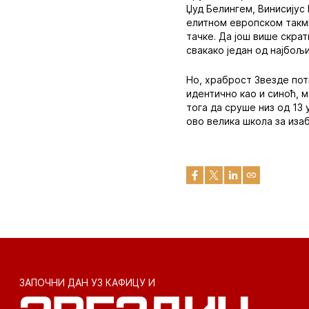
Џуд Белингем, Винисијус
елитном европском такми
тачке. Да још више скрат
свакако један од најбољ
Но, храброст Звезде пот
идентично као и синоћ, м
тога да сруше низ од 13
ово велика школа за изаб
ЗАПОЧНИ ДАН УЗ КАФИЦУ И