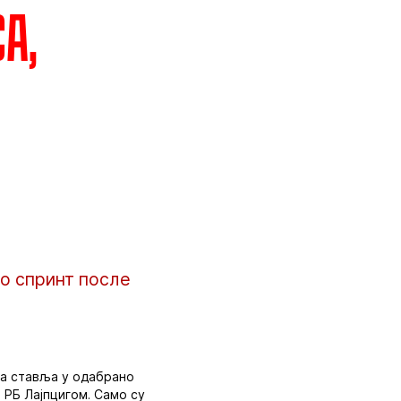
а,
ио спринт после
да ставља у одабрано
 РБ Лајпцигом. Само су