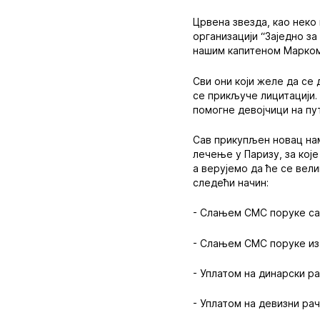
Црвена звезда, као неко
организацији “Заједно з
нашим капитеном Марко
Сви они који желе да се
се прикључе лицитацији.
помогне девојчици на п
Сав прикупљен новац наме
лечење у Паризу, за које
а верујемо да ће се вел
следећи начин:
- Слањем СМС поруке са 
- Слањем СМС поруке из
- Уплатом на динарски ра
- Уплатом на девизни ра