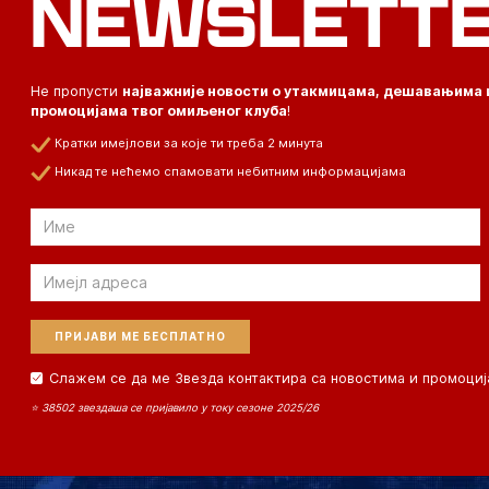
NEWSLETT
Не пропусти
најважније новости о утакмицама, дешавањима 
промоцијама твог омиљеног клуба
!
Кратки имејлови за које ти треба 2 минута
Никад те нећемо спамовати небитним информацијама
Email
Email
Слажем се да ме Звезда контактира са новостима и промоциј
⭐ 38502 звездаша се пријавило у току сезоне 2025/26