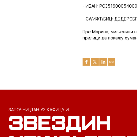
- ИБАН: РС35160005400
- СWИФТ/БИЦ: ДБДБРСБГ
Пре Марина, миљеници нав
прилици да покажу хуман
ЗАПОЧНИ ДАН УЗ КАФИЦУ И
ЗВЕЗДИН