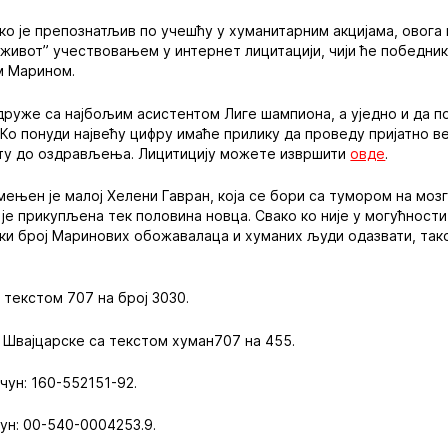
 ко је препознатљив по учешћу у хуманитарним акцијама, овога
а живот” учествовањем у интернет лицитацији, чији ће победник
м Марином.
 друже са најбољим асистентом Лиге шампиона, а уједно и да п
 Ко понуди највећу цифру имаће прилику да проведу пријатно в
уту до оздрављења. Лицитицију можете извршити
овде
.
њен је малој Хелени Гавран, која се бори са тумором на мозгу 
 је прикупљена тек половина новца. Свако ко није у могућности
ики број Маринових обожавалаца и хуманих људи одазвати, так
текстом 707 на број 3030.
 Швајцарске са текстом хуман707 на 455.
чун: 160-552151-92.
чун: 00-540-0004253.9.