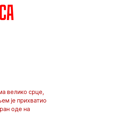
 са
ма велико срце,
њем је прихватио
ран оде на