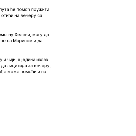
 пута ће помоћ пружити
 отићи на вечеру са
омогну Хелени, могу да
ече са Марином и да
и чији је једини излаз
 да лицитира за вечеру,
ође може помоћи и на