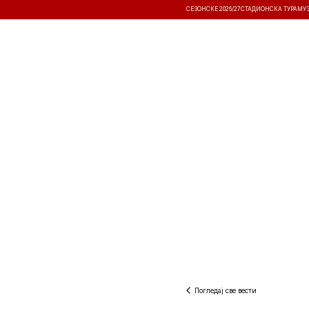
СЕЗОНСКЕ 2026/27
СТАДИОНСКА ТУРА
МУ
ВЕСТИ
ТАКМИЧЕЊА
РЕЗУЛТА
Погледај све вести