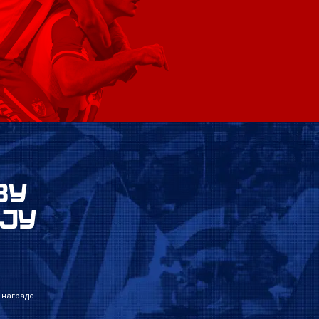
ВУ
ЈУ
 награде