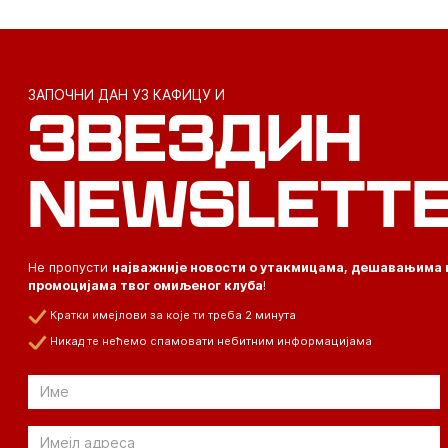
ЗАПОЧНИ ДАН УЗ КАФИЦУ И
ЗВЕЗДИН
NEWSLETT
Не пропусти
најважније новости о утакмицама, дешавањима 
промоцијама твог омиљеног клуба
!
Кратки имејлови за које ти треба 2 минута
Никад те нећемо спамовати небитним информацијама
Email
Email