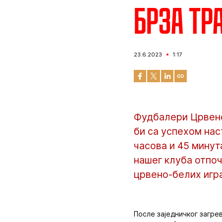
Брза тр
23.6.2023
1:17
Фудбалери Црвене 
би са успехом нас
часова и 45 минут
нашег клуба отпоч
црвено-белих игра
После заједничког загре