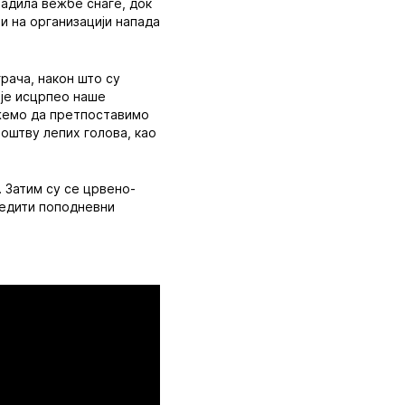
 радила вежбе снаге, док
и на организацији напада
рача, након што су
 је исцрпео наше
ожемо да претпоставимо
ноштву лепих голова, као
. Затим су се црвено-
следити поподневни