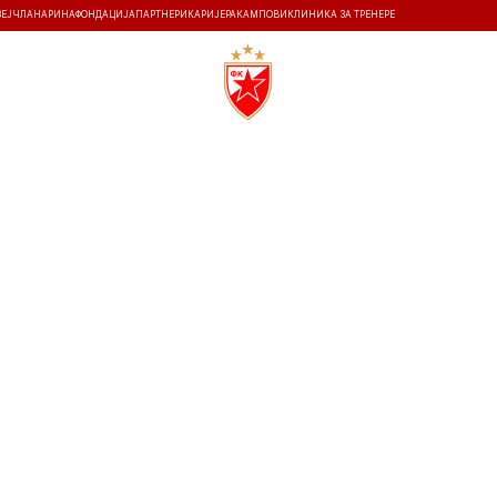
ЗЕЈ
ЧЛАНАРИНА
ФОНДАЦИЈА
ПАРТНЕРИ
КАРИЈЕРА
КАМПОВИ
КЛИНИКА ЗА ТРЕНЕРЕ
ТИ
ИСТОРИЈА
Т