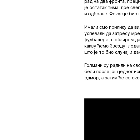
рад на два фронта, преци
је остатак тима, пре св
и одбране. Фокус је био 
Имали смо прилику да ви
успевали да затресу мре
фудбалере, с обзиром д
какву ћемо Звезду гледа
што је то био случај и да
Голмани су радили на св
бели после још једног и
одмор, а затим ће се око