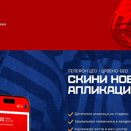
ама
ТЕЛЕФОН ЦЕО - ЦРВЕНО-БЕО
СКИНИ НО
АПЛИКАЦИ
Дигитална улазница на стадион
Занимљива такмичења и вредне
Најсвежије вести и меч центар