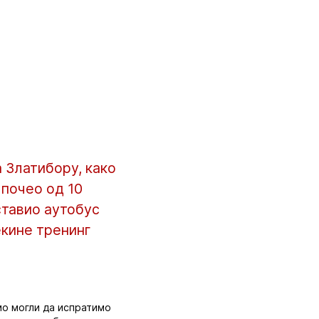
 Златибору, како
 почео од 10
ставио аутобус
екине тренинг
мо могли да испратимо