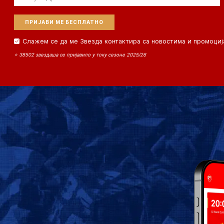
Слажем се да ме Звезда контактира са новостима и промоциј
⭐ 38502 звездаша се пријавило у току сезоне 2025/26