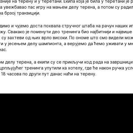
зније на терену и у теретани. Екипа која је била у теретани је
ега увежбавао пас игру на мањем делу терена, а потом су радил
на брзој транзицији.
димо и чујемо доста похвала стручног штаба на рачун наших иг
жу. Свакако је поменути део тренинга био најбитнији и највише
а су захтеви од њих врло високи. По ономе што смо видели м
ти у јесењем делу шампионта, а верујемо да ћемо уживати у м
нас.
ом делу терена, а екипи су се прикључи код рада на завршници
сцрпљујућег тренинга упутили ка хотелу, где ће након ручка у
 18 часова по други пут данас наћи на терену.