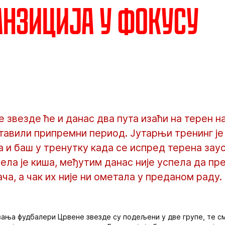
анзиција у фокусу
звезде ће и данас два пута изаћи на терен на
тавили припремни период. Јутарњи тренинг је
а и баш у тренутку када се испред терена зау
ела је киша, међутим данас није успела да пр
ча, а чак их није ни ометала у преданом раду.
вања фудбалери Црвене звезде су подељени у две групе, те с