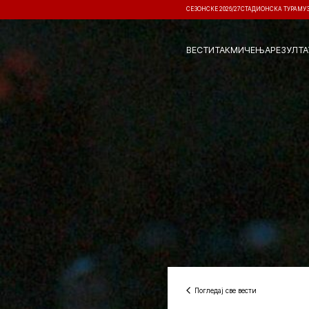
СЕЗОНСКЕ 2026/27
СТАДИОНСКА ТУРА
МУ
ВЕСТИ
ТАКМИЧЕЊА
РЕЗУЛТА
Погледај све вести