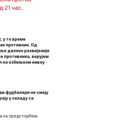
 21 час.
, у то време
жак противник. Од
мље далеко развијеније
не противника, верујем
ал на озбиљном нивоу
-
ши фудбалери не смеју
ају у складу са
а на предстојећем