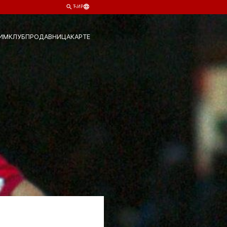
ЋИР
ИМ
КЛУБ
ПРОДАВНИЦА
КАРТЕ