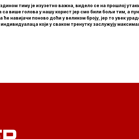
здином тиму је изузетно важна, видело се на прошлој ута
а са више голова у нашу корист јер смо били бољи тим, а пун
 ће навијачи поново доћи у великом броју, јер то увек урад
х индивидуалаца који у сваком тренутку заслужују максим
ER