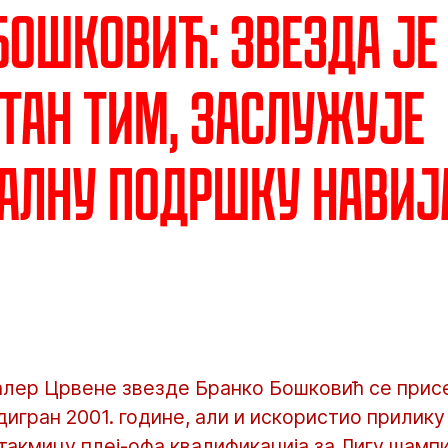
Бошковић: Звезда је
тан тим, заслужује
алну подршку навиј
ер Црвене звезде Бранко Бошковић се прис
одигран 2001. године, али и искористио прилик
утакмицу плеј-офа квалификација за Лигу шамп