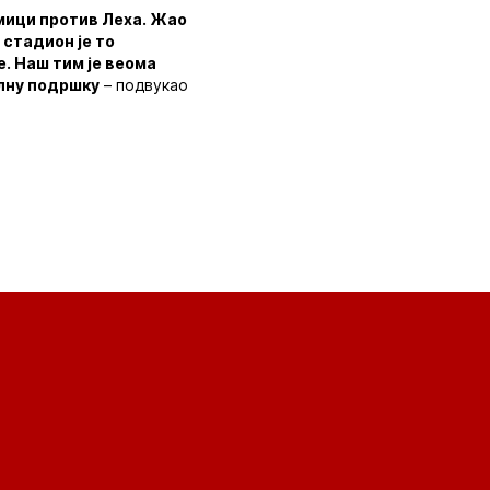
кмици против Леха. Жао
 стадион је то
е. Наш тим је веома
алну подршку
– подвукао