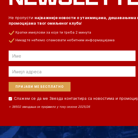
Не пропусти
најважније новости о утакмицама, дешавањима 
промоцијама твог омиљеног клуба
!
Кратки имејлови за које ти треба 2 минута
Никад те нећемо спамовати небитним информацијама
Email
Email
Слажем се да ме Звезда контактира са новостима и промоциј
⭐ 38502 звездаша се пријавило у току сезоне 2025/26