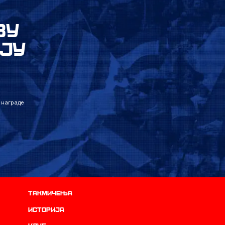
ВУ
ЈУ
 награде
Такмичења
историја