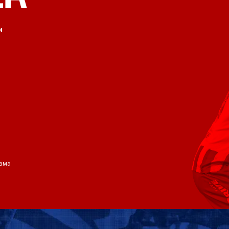
и
ама