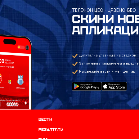
ТЕЛЕФОН ЦЕО - ЦРВЕНО-БЕО
СКИНИ НО
АПЛИКАЦИ
Дигитална улазница на стадион
Занимљива такмичења и вредне
Најсвежије вести и меч центар
Вести
резултати