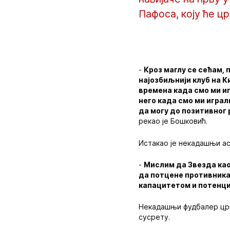
Пафоса, коју ће ц
‍-
Кроз маглу се сећам, 
најозбиљнији клуб на К
времена када смо ми иг
него када смо ми играл
да могу до позитивног 
рекао је Бошковић.
Истакао је некадашњи ас 
-
Мислим да Звезда као
да потцене противника,
капацитетом и потенциј
Некадашњи фудбалер црве
сусрету.