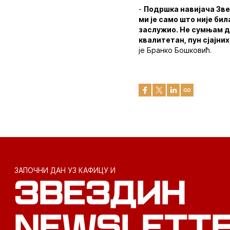
-
Подршка навијача Зве
ми је само што није бил
заслужио. Не сумњам да
квалитетан, пун сјајни
је Бранко Бошковић.
ЗАПОЧНИ ДАН УЗ КАФИЦУ И
ЗВЕЗДИН
NEWSLETT