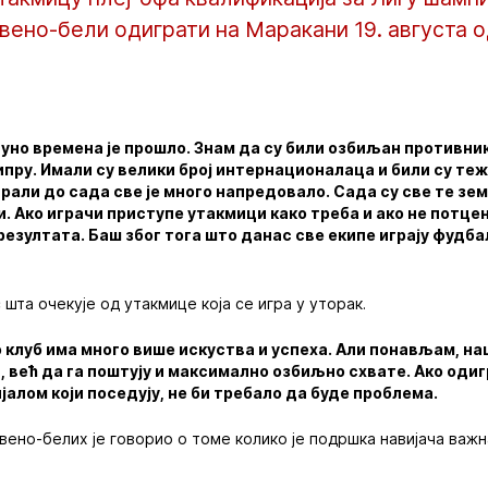
рвено-бели одиграти на Маракани 19. августа од
пуно времена је прошло. Знам да су били озбиљан противник
ипру. Имали су велики број интернационалаца и били су те
рали до сада све је много напредовало. Сада су све те зе
и. Ако играчи приступе утакмици како треба и ако не потце
резултата. Баш због тога што данас све екипе играју фудб
шта очекује од утакмице која се игра у уторак.
 клуб има много више искуства и успеха. Али понављам, на
 већ да га поштују и максимално озбиљно схвате. Ако одигр
алом који поседују, не би требало да буде проблема.
но-белих је говорио о томе колико је подршка навијача важн