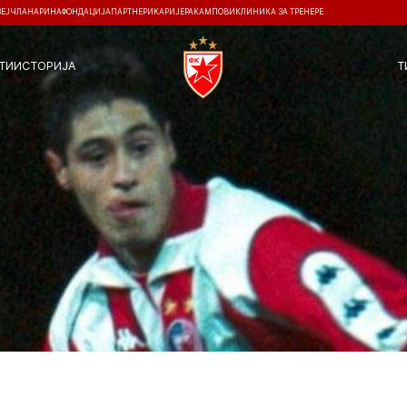
ЗЕЈ
ЧЛАНАРИНА
ФОНДАЦИЈА
ПАРТНЕРИ
КАРИЈЕРА
КАМПОВИ
КЛИНИКА ЗА ТРЕНЕРЕ
ТИ
ИСТОРИЈА
Т