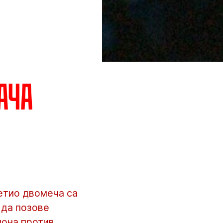
ача
етио двомеча са
у да позове
иона против