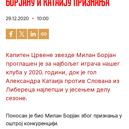
Борјану и Катаију признања
29.12.2020
10:00
Капитен Црвене звезде Милан Борјан
проглашен је за најбољег играча нашег
клуба у 2020. години, док је гол
Александра Катаија против Слована из
Либереца најлепши у јесењем делу
сезоне.
Поносан је био Милан Борјан због признања у
оштрој конкуренцији.