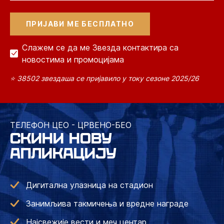
Слажем се да ме Звезда контактира са
новостима и промоцијама
⭐ 38502 звездаша се пријавило у току сезоне 2025/26
ТЕЛЕФОН ЦЕО - ЦРВЕНО-БЕО
СКИНИ НОВУ
АПЛИКАЦИЈУ
Дигитална улазница на стадион
Занимљива такмичења и вредне награде
Најсвежије вести и меч центар