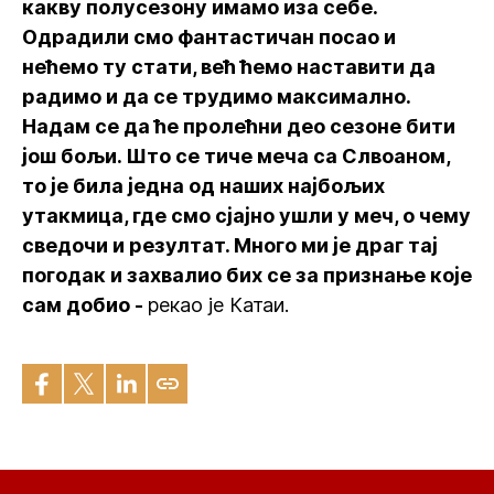
какву полусезону имамо иза себе.
Одрадили смо фантастичан посао и
нећемо ту стати, већ ћемо наставити да
радимо и да се трудимо максимално.
Надам се да ће пролећни део сезоне бити
још бољи. Што се тиче меча са Слвоаном,
то је била једна од наших најбољих
утакмица, где смо сјајно ушли у меч, о чему
сведочи и резултат. Много ми је драг тај
погодак и захвалио бих се за признање које
сам добио -
рекао је Катаи.