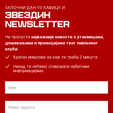
ЗАПОЧНИ ДАН УЗ КАФИЦУ И
ЗВЕЗДИН
NEWSLETTER
Не пропусти
најважније новости о утакмицама,
дешавањима и промоцијама твог омиљеног
клуба
!
Кратки имејлови за које ти треба 2 минута
Никад те нећемо спамовати небитним
информацијама
Email
Email