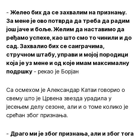
-
Желео бих да се захвалим на признању.
За мене је ово потврда да треба да радим
још јаче и боље. Желим да наставимо да
ређамо успехе, као што смо то чинили и до
сад. Захвалио бих се саиграчима,
стручном штабу, управи и мојој породици
која је уз мене и од које имам максималну
подршку
- рекао је Борјан
Са осмехом је Александар Катаи говорио о
свему што је Црвена звезда урадила у
јесењем делу сезоне, али и о томе колико је
срећан због признања.
-
Драго ми је због признања, али и због тога