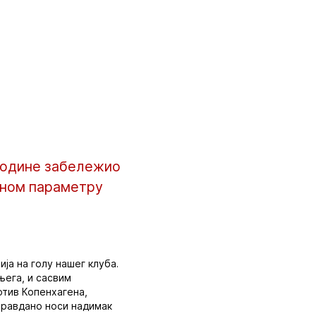
јводине забележио
едном параметру
ија на голу нашег клуба.
њега, и сасвим
отив Копенхагена,
оправдано носи надимак