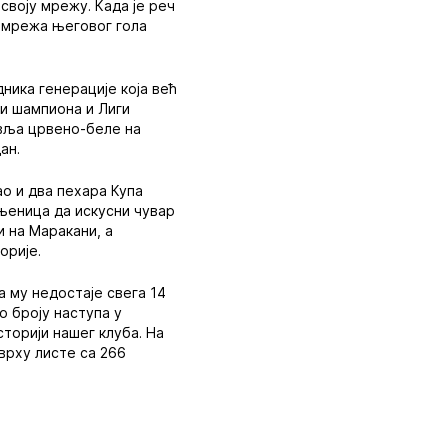
 своју мрежу. Када је реч
е мрежа његовог гола
ника генерације која већ
ги шампиона и Лиги
авља црвено-беле на
ан.
ао и два пехара Купа
ињеница да искусни чувар
и на Маракани, а
орије.
а му недостаје свега 14
о броју наступа у
сторији нашег клуба. На
 врху листе са 266