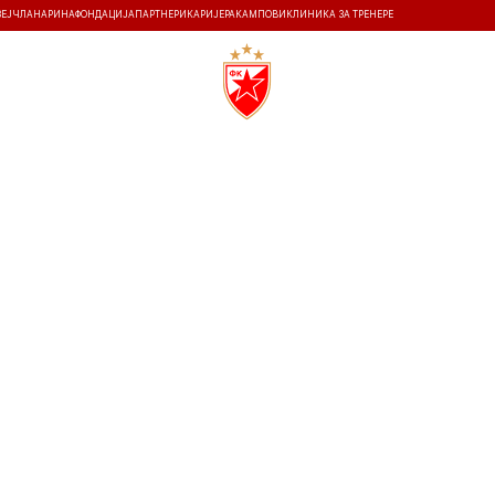
ЗЕЈ
ЧЛАНАРИНА
ФОНДАЦИЈА
ПАРТНЕРИ
КАРИЈЕРА
КАМПОВИ
КЛИНИКА ЗА ТРЕНЕРЕ
ТИ
ИСТОРИЈА
Т