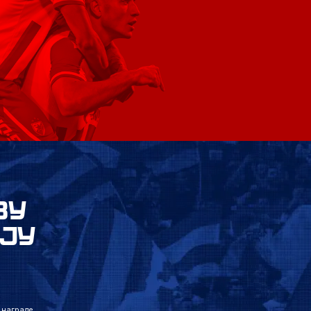
ВУ
ЈУ
 награде