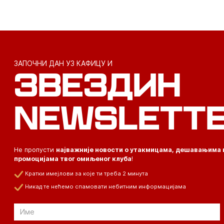
ЗАПОЧНИ ДАН УЗ КАФИЦУ И
ЗВЕЗДИН
NEWSLETT
Не пропусти
најважније новости о утакмицама, дешавањима 
промоцијама твог омиљеног клуба
!
Кратки имејлови за које ти треба 2 минута
Никад те нећемо спамовати небитним информацијама
Email