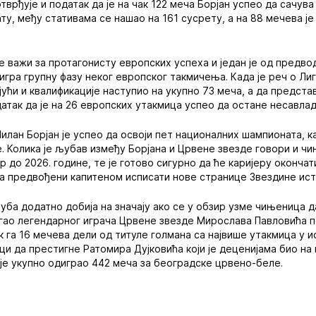
тврђује и податак да је на чак 122 меча Борјан успео да сачува
у, међу стативама се нашао на 161 сусрету, а на 88 мечева ј
е важи за протагонисту европских успеха и један је од предвод
игра групну фазу неког европског такмичења. Када је реч о Ли
ујући и квалификације наступио на укупно 73 меча, а да предст
датак да је на 26 европских утакмица успео да остане несавлад
илан Борјан је успео да освоји пет националних шампионата, к
е. Колика је љубав између Борјана и Црвене звезде говори и ч
до 2026. године, те је готово сигурно да ће каријеру окончат
а предвођени капитеном исписати нове странице Звездине ист
луба додатно добија на значају ако се у обзир узме чињеница д
гао легендарног играча Црвене звезде Мирослава Павловића п
 га 16 мечева дели од титуле голмана са највише утакмица у и
ци да престигне Ратомира Дујковића који је деценијама био на
 је укупно одиграо 442 меча за београдске црвено-беле.