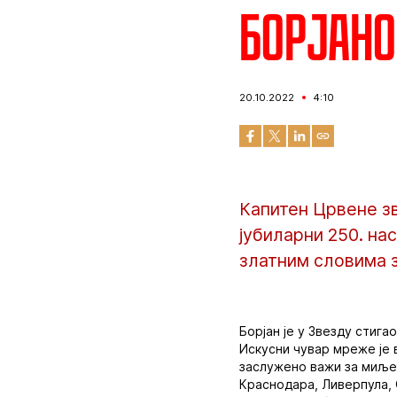
Борјано
20.10.2022
4:10
Капитен Црвене з
јубиларни 250. на
златним словима з
Борјан је у Звезду стигао
Искусни чувар мреже је в
заслужено важи за миљен
Краснодара, Ливерпула, 