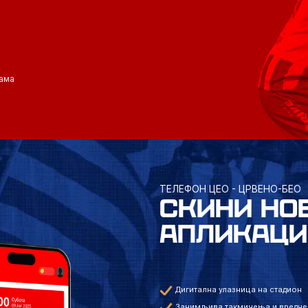
ама
ТЕЛЕФОН ЦЕО - ЦРВЕНО-БЕО
СКИНИ НО
АПЛИКАЦИ
Дигитална улазница на стадион
Занимљива такмичења и вредне