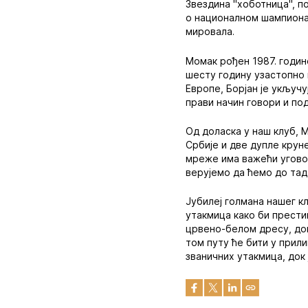
Звездина "хоботница", по
о националном шампионат
мировала.
Момак рођен 1987. годин
шесту годину узастопно 
Европе, Борјан је укључ
прави начин говори и по
Од доласка у наш клуб, М
Србије и две дупле крун
мреже има важећи уговор 
верујемо да ћемо до тад
Јубилеј голмана нашег к
утакмица како би прести
црвено-белом дресу, док
том путу ће бити у прили
званичних утакмица, док