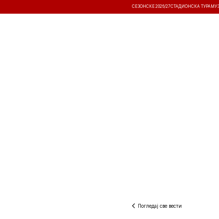
СЕЗОНСКЕ 2026/27
СТАДИОНСКА ТУРА
МУ
ВЕСТИ
ТАКМИЧЕЊА
РЕЗУЛТА
Погледај све вести