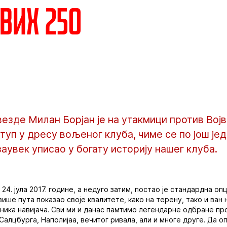
вих 250
везде Милан Борјан је на утакмици против Во
ступ у дресу вољеног клуба, чиме се по још ј
аувек уписао у богату историју нашег клуба.
 24. јула 2017. године, а недуго затим, постао је стандардна опц
ише пута показао своје квалитете, како на терену, тако и ван 
ика навијача. Сви ми и данас памтимо легендарне одбране пр
Салцбурга, Наполијаа, вечитог ривала, али и многе друге. Да 