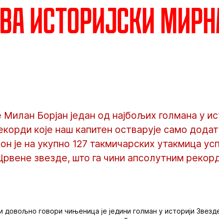
ва историјски мирн
 Милан Борјан један од најбољих голмана у и
рекорди које наш капитен остварује само додат
он је на укупно 127 такмичарских утакмица ус
Црвене звезде, што га чини апсолутним рекор
 довољно говори чињеница је једини голман у историји Звезде