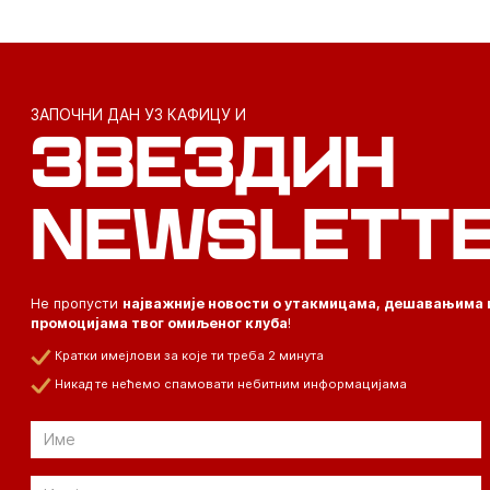
ЗАПОЧНИ ДАН УЗ КАФИЦУ И
ЗВЕЗДИН
NEWSLETT
Не пропусти
најважније новости о утакмицама, дешавањима 
промоцијама твог омиљеног клуба
!
Кратки имејлови за које ти треба 2 минута
Никад те нећемо спамовати небитним информацијама
Email
Email