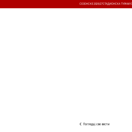
СЕЗОНСКЕ 2026/27
СТАДИОНСКА ТУРА
МУ
ВЕСТИ
ТАКМИЧЕЊА
РЕЗУЛТА
Погледај све вести