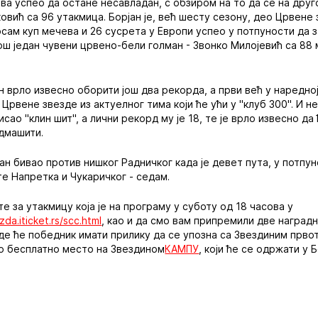
ва успео да остане несавладан, с обзиром на то да се на дру
вић са 96 утакмица. Борјан је, већ шесту сезону, део Црвене з
сам куп мечева и 26 сусрета у Европи успео у потпуности да 
још један чувени црвено-бели голман - Звонко Милојевић са 8
н врло извесно оборити још два рекорда, а први већ у наредној
Црвене звезде из актуелног тима који ће ући у "клуб 300". И не 
сао "клин шит", а лични рекорд му је 18, те је врло извесно да
адмашити.
јан бивао против нишког Радничког када је девет пута, у потпу
те Напретка и Чукаричког - седам.
е за утакмицу која је на програму у суботу од 18 часова у
da.iticket.rs/scc.html
, као и да смо вам припремили две наградн
де ће победник имати прилику да се упозна са Звездиним прво
но бесплатно место на Звездином
КАМПУ
, који ће се одржати у 