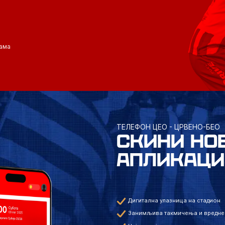
ама
ТЕЛЕФОН ЦЕО - ЦРВЕНО-БЕО
СКИНИ НО
АПЛИКАЦИ
Дигитална улазница на стадион
Занимљива такмичења и вредне