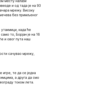
гом месту налази
везде и од тада је на 93
зачара мрежу. Високу
8 мечева без примљеног
 утакмици, када ће
само то, Борјан је на 16
 ће и овог пута наш
ности сачувао мрежу,
е игре, те да се једна
тимцима, а друга да смо
Београду током лета.