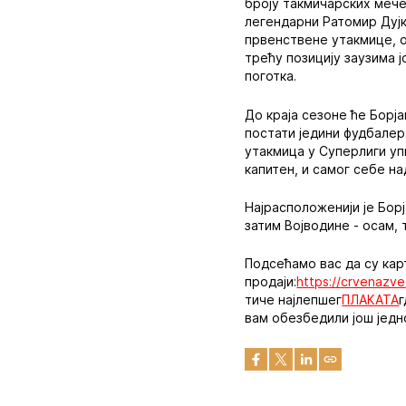
броју такмичарских мече
легендарни Ратомир Дујко
првенствене утакмице, о
трећу позицију заузима 
поготка.
До краја сезоне ће Борја
постати једини фудбалер 
утакмица у Суперлиги упи
капитен, и самог себе н
Најрасположенији је Бор
затим Војводине - осам, 
Подсећамо вас да су карт
продаји:
https://crvenazvez
тиче најлепшег
ПЛАКАТА
г
вам обезбедили још јед