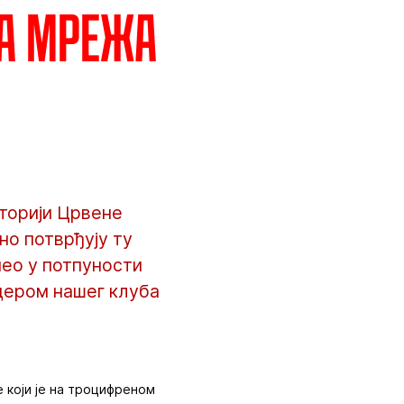
а мрежа
сторији Црвене
но потврђују ту
пео у потпуности
дером нашег клуба
 који је на троцифреном