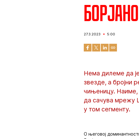
Борјано
27.3.2023
5:00
Нема дилеме да је
звезде, а бројни 
чињеницу. Наиме, 
да сачува мрежу 
у том сегменту.
О његовој доминантности