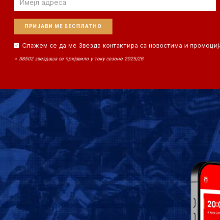
Слажем се да ме Звезда контактира са новостима и промоциј
⭐ 38502 звездаша се пријавило у току сезоне 2025/26