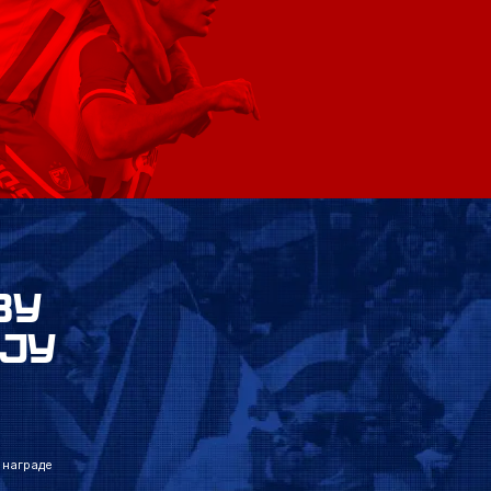
ВУ
ЈУ
 награде