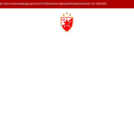
ЗЕЈ
ЧЛАНАРИНА
ФОНДАЦИЈА
ПАРТНЕРИ
КАРИЈЕРА
КАМПОВИ
КЛИНИКА ЗА ТРЕНЕРЕ
ТИ
ИСТОРИЈА
Т