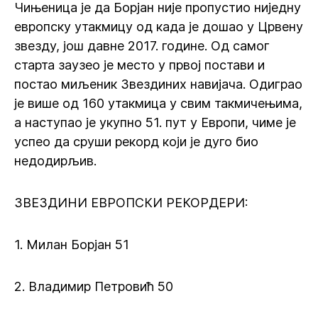
Чињеница је да Борјан није пропустио ниједну
европску утакмицу од када је дошао у Црвену
звезду, још давне 2017. године. Од самог
старта заузео је место у првој постави и
постао миљеник Звездиних навијача. Одиграо
је више од 160 утакмица у свим такмичењима,
а наступао је укупно 51. пут у Европи, чиме је
успео да сруши рекорд који је дуго био
недодирљив.
ЗВЕЗДИНИ ЕВРОПСКИ РЕКОРДЕРИ:
1. Милан Борјан 51
2. Владимир Петровић 50