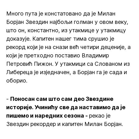
Много пута је констатовано да је Милан
Борјан Звездин најбољи голман у овом веку,
што он, константно, из утакмице у утакмицу
доказује. Капитен нашег тима срушио је
рекорд који је на снази већ четири деценије, а
који је претходно поставио Владимир
Петровић Пижон. У утакмици са Слованом из
Либереца је изједначен, а Борјан га је сада и
оборио.
-
Поносан сам што сам део Звездине
историје. Учинићу све да наставимо да је
пишемо и наредних сезона -
рекао је
Звездин рекордер и капитен Милан Борјан.