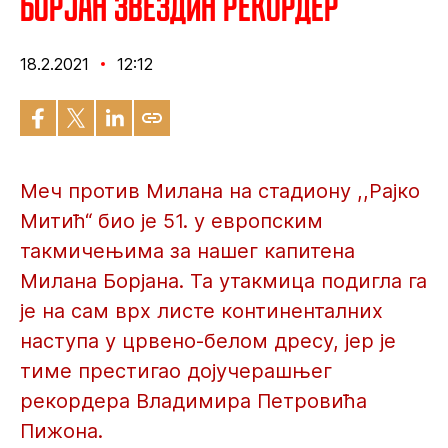
Борјан Звездин рекордер
18.2.2021
12:12
Меч против Милана на стадиону ,,Рајко
Митић“ био је 51. у европским
такмичењима за нашег капитена
Милана Борјана. Та утакмица подигла га
је на сам врх листе континенталних
наступа у црвено-белом дресу, јер је
тиме престигао дојучерашњег
рекордера Владимира Петровића
Пижона.