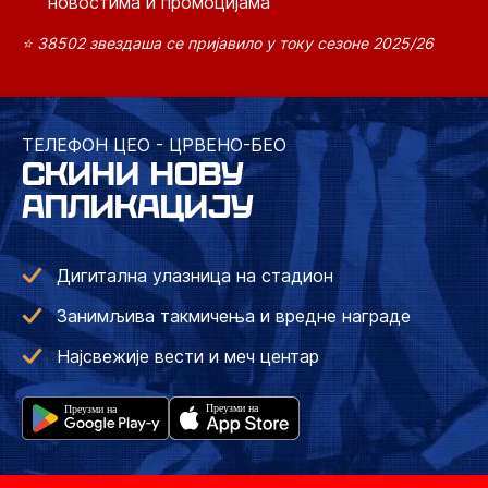
новостима и промоцијама
⭐ 38502 звездаша се пријавило у току сезоне 2025/26
ТЕЛЕФОН ЦЕО - ЦРВЕНО-БЕО
СКИНИ НОВУ
АПЛИКАЦИЈУ
Дигитална улазница на стадион
Занимљива такмичења и вредне награде
Најсвежије вести и меч центар