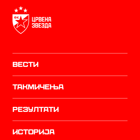
Вести
Такмичења
резултати
историја