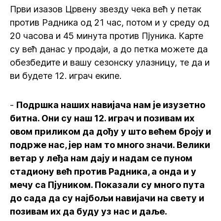
Први изазов Црвену звезду чека већ у петак
против Радника од 21 час, потом и у среду од
20 часова и 45 минута против Пјуника. Карте
су већ данас у продаји, а до петка можете да
обезбедите и вашу сезонску улазницу, те да и
ви будете 12. играч екипе.
-
Подршка наших навијача нам је изузетно
битна. Они су наш 12. играч и позивам их
овом приликом да дођу у што већем броју и
подрже нас, јер нам то много значи. Велики
ветар у леђа нам дају и надам се пуном
стадиону већ против Радника, а онда и у
мечу са Пјуником. Показали су много пута
до сада да су најбољи навијачи на свету и
позивам их да буду уз нас и даље.