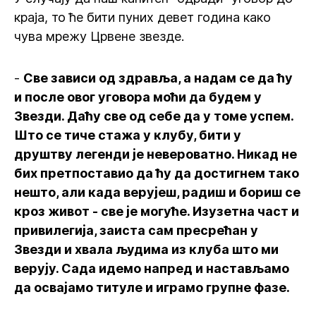
краја, то ће бити пуних девет година како
чува мрежу Црвене звезде.
-
Све зависи од здравља, а надам се да ћу
и после овог уговора моћи да будем у
Звезди. Даћу све од себе да у томе успем.
Што се тиче стажа у клубу, бити у
друштву легенди је невероватно. Никад не
бих претпоставио да ћу да достигнем тако
нешто, али када верујеш, радиш и бориш се
кроз живот - све је могуће. Изузетна част и
привилегија, заиста сам пресрећан у
Звезди и хвала људима из клуба што ми
верују. Сада идемо напред и настављамо
да освајамо титуле и играмо групне фазе.