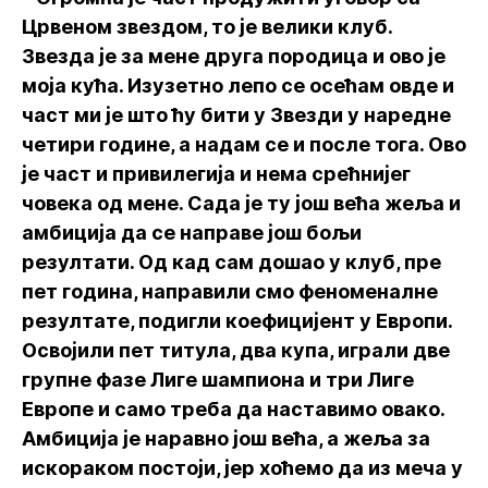
Црвеном звездом, то је велики клуб.
Звезда је за мене друга породица и ово је
моја кућа. Изузетно лепо се осећам овде и
част ми је што ћу бити у Звезди у наредне
четири године, а надам се и после тога. Ово
је част и привилегија и нема срећнијег
човека од мене. Сада је ту још већа жеља и
амбиција да се направе још бољи
резултати. Од кад сам дошао у клуб, пре
пет година, направили смо феноменалне
резултате, подигли коефицијент у Европи.
Освојили пет титула, два купа, играли две
групне фазе Лиге шампиона и три Лиге
Европе и само треба да наставимо овако.
Амбиција је наравно још већа, а жеља за
искораком постоји, јер хоћемо да из меча у