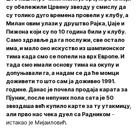
су обележили Црвену звезду у смислу да
су толико дуго времена провели у клубу, а
Милан овим улази у друштво Рајка, Џаје и
Пижона који су по 10 година били у клубу.
Само здравље да га послужи, све остало
има, и мало оно искуство из шампионског
тима када смо се попели на врх Европе. И
тада смо имали основу тима на окупу и
допуњавали га, а надам се да ће момци
доживети то што сам ја доживео 1991.
године. Данас је почела продаја карата за
Пјуник, после непуних пола сата је 50
звездаша већ купило карте за ту утакмицу,
али прво нас чека дуел са Радником
-
истакао је Мијаиловић.