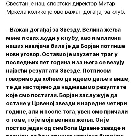
Свестан је наш спортски директор Митар
Мркела колико је ово важан догађај за клуб.
-
Важан догађај за Звезду. Велика жеља
мене и свих људи у клубу, као и милиона
наших навијача била је да Борјан потпише
нови уговор. Оставио је изузетан траг у
последњих пет година и за њега се везују
највећи резултати Звезде. Потписом
говоримо да хоћемо да идемо даље и више,
те да настојимо да надмашимо резултате
које смо постигли. Борјан заслужује да
остане у Црвеној звезди и наредне четири
године, али и после тога, увек смо причали
о томе, то је моја велика жеља. Он је
постао један од симбола Црвене звезде и