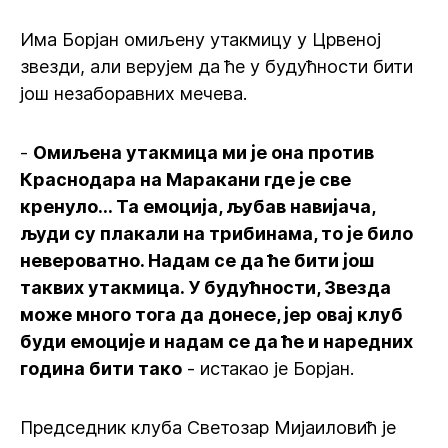
Има Борјан омиљену утакмицу у Црвеној
звезди, али верујем да ће у будућности бити
још незаборавних мечева.
-
Омиљена утакмица ми је она против
Краснодара на Маракани где је све
кренуло... Та емоција, љубав навијача,
људи су плакали на трибинама, то је било
невероватно. Надам се да ће бити још
таквих утакмица. У будућности, Звезда
може много тога да донесе, јер овај клуб
буди емоције и надам се да ће и наредних
година бити тако
- истакао је Борјан.
Председник клуба Светозар Мијаиловић је