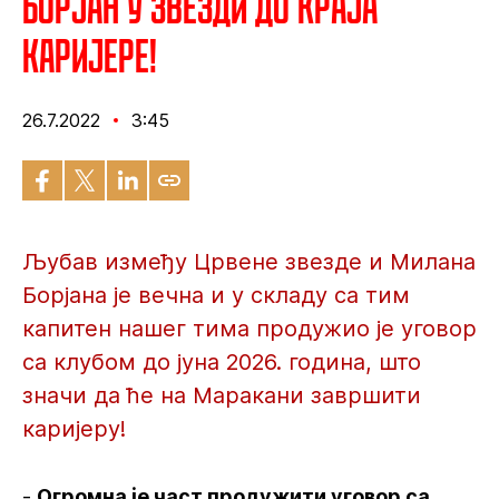
Борјан у Звезди до краја
каријере!
26.7.2022
3:45
Љубав између Црвене звезде и Милана
Борјана је вечна и у складу са тим
капитен нашег тима продужио је уговор
са клубом до јуна 2026. година, што
значи да ће на Маракани завршити
каријеру!
-
Огромна је част продужити уговор са