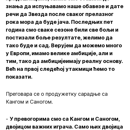
знања да испуњавамо наше обавезе и дате
речи да Звезда после сваког прелазног
рока мора да буде јача. Последњих пет
година смо сваке сезоне били све бољи и
постизали боље резултате, желимо да
тако буде и сад. Верујем да можемо много
у Европи, имамо велике амбиције, али и
тим, тако да амбицијеимају реалну основу.
Већ на првој следећој утакмици ћемо то
показати.
Преговара се о продужетку сарадње са
Кангом и Саногом.
-
У превогорима смо са Кангом и Саногом,
двојицом важних играча. Само њих двојица