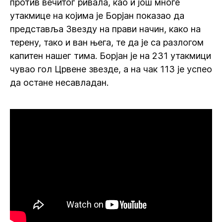
против вечитог ривала, као и још многе
утакмице на којима је Борјан показао да
представља Звезду на прави начин, како на
терену, тако и ван њега, те да је са разлогом
капитен нашег тима. Борјан је на 231 утакмици
чувао гол Црвене звезде, а на чак 113 је успео
да остане несавладан.