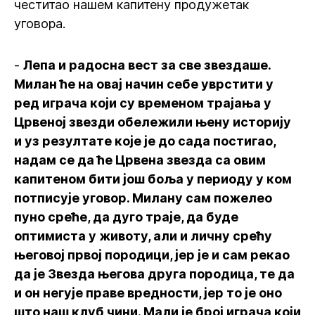
честитао нашем капитену продужетак
уговора.
-
Лепа и радосна вест за све звездаше.
Милан ће на овај начин себе уврстити у
ред играча који су временом трајања у
Црвеној звезди обележили њену историју
и уз резултате које је до сада постигао,
надам се да ће Црвена звезда са овим
капитеном бити још боља у периоду у ком
потписује уговор. Милану сам пожелео
пуно среће, да дуго траје, да буде
оптимиста у животу, али и личну срећу
његовој првој породици, јер је и сам рекао
да је Звезда његова друга породица, те да
и он негује праве вредности, јер то је оно
што наш клуб чини. Мали је број играча који