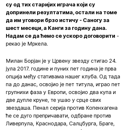
су од тих старијих играча који су
допринели резултатима, остали на томе
да им уговори брзо истичу - Саногу за
шест месеци, а Канги за годину дана.
Надам се да ћемо се ускоро договорити
-
рекао је Мркела.
Милан Борјан је у Црвену звезду стигао 24.
јула 2017. године и пуних пет година је прва
опција међу стативама нашег клуба. Од тада
па до данас, освојио је пет титула, играо пет
групнихи фаза у Европи, освојио два купа и
две дупле круне, те ушао у срце свих
звездаша. Пенал серија против Копенхагена
ће се дуго препричавати, одбране против
Ливерпула, Краснодара, Салцбурга, Браге,