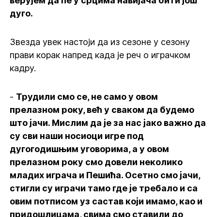
верујем да ће у срцима навијача бити још
дуго.
Звезда увек настоји да из сезоне у сезону
прави корак напред када је реч о играчком
кадру.
-
Трудили смо се, не само у овом
прелазном року, већ у сваком да будемо
што јачи. Мислим да је за нас јако важно да
су сви наши носиоци игре под
дугогодишњим уговорима, а у овом
прелазном року смо довели неколико
младих играча и Пешића. Осетно смо јачи,
стигли су играчи тамо где је требало и са
овим потписом уз састав који имамо, као и
придошлицама, свима смо ставили до