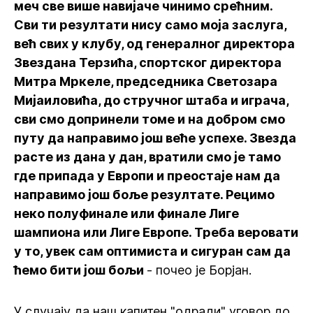
меч све више навијаче чинимо срећним.
Сви ти резултати нису само моја заслуга,
већ свих у клубу, од генералног директора
Звездана Терзића, спортског директора
Митра Мркеле, председника Светозара
Мијаиловића, до стручног штаба и играча,
сви смо допринели томе и на добром смо
путу да направимо још веће успехе. Звезда
расте из дана у дан, вратили смо је тамо
где припада у Европи и преостаје нам да
направимо још боље резултате. Рецимо
неко полуфинале или финале Лиге
шампиона или Лиге Европе. Треба веровати
у то, увек сам оптимиста и сигуран сам да
ћемо бити још бољи
- почео је Борјан.
У случају да наш капитен "одради" уговор до