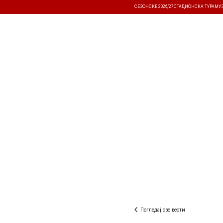
СЕЗОНСКЕ 2026/27
СТАДИОНСКА ТУРА
МУ
ВЕСТИ
ТАКМИЧЕЊА
РЕЗУЛТА
Погледај све вести