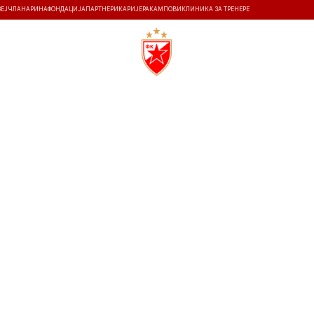
ЗЕЈ
ЧЛАНАРИНА
ФОНДАЦИЈА
ПАРТНЕРИ
КАРИЈЕРА
КАМПОВИ
КЛИНИКА ЗА ТРЕНЕРЕ
ТИ
ИСТОРИЈА
Т