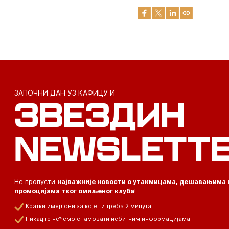
ЗАПОЧНИ ДАН УЗ КАФИЦУ И
ЗВЕЗДИН
NEWSLETT
Не пропусти
најважније новости о утакмицама, дешавањима 
промоцијама твог омиљеног клуба
!
Кратки имејлови за које ти треба 2 минута
Никад те нећемо спамовати небитним информацијама