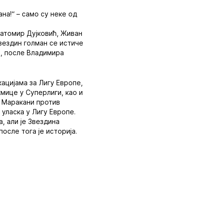
на!“ – само су неке од
Ратомир Дујковић, Живан
вездин голман се истиче
е, после Владимира
икацијама за Лигу Европе,
кмице у Суперлиги, као и
а Маракани против
 уласка у Лигу Европе.
, али је Звездина
осле тога је историја.