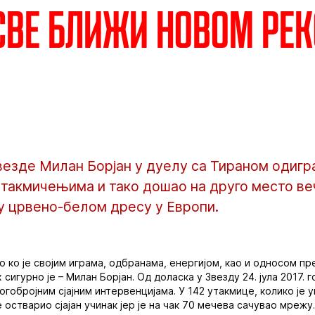
све ближи новом ре
езде Милан Борјан у дуелу са Тираном одигра
 такмичењима и тако дошао на друго место ве
 у црвено-белом дресу у Европи.
о ко је својим играма, одбранама, енергијом, као и односом п
 сигурно је – Милан Борјан. Од доласка у Звезду 24. јула 2017
огобројним сјајним интервенцијама. У 142 утакмице, колико је 
е остварио сјајан учинак јер је на чак 70 мечева сачувао мрежу