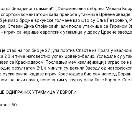
 парада Звездиног голмана!“, „Феноменална одбрана Милана Борја
у спортски коментатори када преносе утакмице Црвене звезде.
луб је имао бројне врхунске голмане као што су Оља Петровић, 
а, Стеван Дика Стојановић, али после утакмице са Тираном З
 – играч са највише европских утакмица у дресу Црвене звезд
 је стао на гол био је 27. јула против Спарте из Прага у квалиф
са 2:0 и тиме наговестио успех црвено-белих. Уследиле су ута
чеви са Краснодаром. Последњи меч квалификација играо се н
одио резултатом 2:1, а минути су делили Звезду од историјског
 руска екипа, када је играч Краснодара био сам испред Борјана
ом, на неки начин, повела тим у групну фазу Лиге Европе. Све п
ИШЕ ОДИГРАНИХ УТАКМИЦА У ЕВРОПИ:
жон - 50;