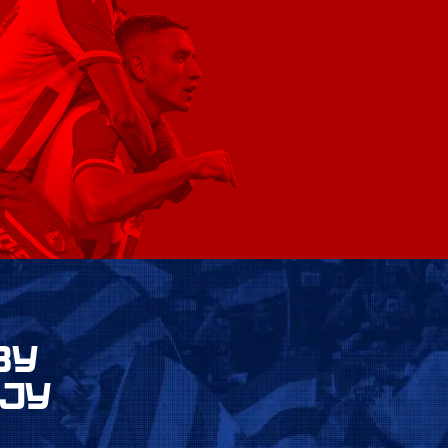
ВУ
ЈУ