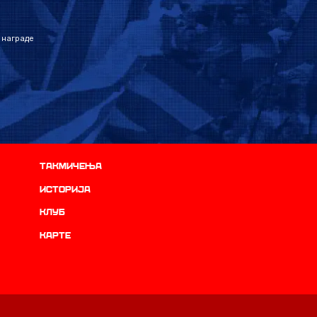
 награде
Такмичења
историја
Клуб
Карте