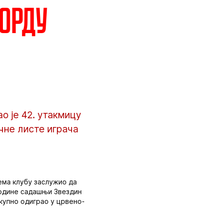
корду
о је 42. утакмицу
чне листе играча
рема клубу заслужио да
. године садашњи Звездин
укупно одиграо у црвено-
.