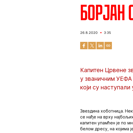
Борјан 
26.8.2020
3:35
Капитен Црвене зв
у званичним УЕФА
који су наступали
Звездина хоботница. Нек
се нађе на врху најбољих
капитен упамћен је по мн
белом дресу, на којима ј