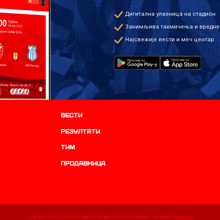
Дигитална улазница на стадион
Занимљива такмичења и вредне
Најсвежије вести и меч центар
Вести
резултати
ТИМ
продавница
Copyright © 2011 -
2026
ФК Црвена звезда званични портал. Сва права задржана.