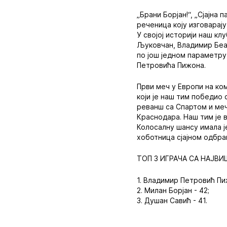
„Брани Борјан!“, „Сјајна
реченица коју изговарај
У својој историји наш к
Љуковчан, Владимир Беар
по још једном параметру
Петровића Пижона.
Први меч у Европи на ком
који је наш тим победио 
реванш са Спартом и ме
Краснодара. Наш тим је в
Колосалну шансу имала је
хоботница сјајном одбран
ТОП 3 ИГРАЧА СА НАЈВ
1. Владимир Петровић Пи
2. Милан Борјан - 42;
3. Душан Савић - 41.