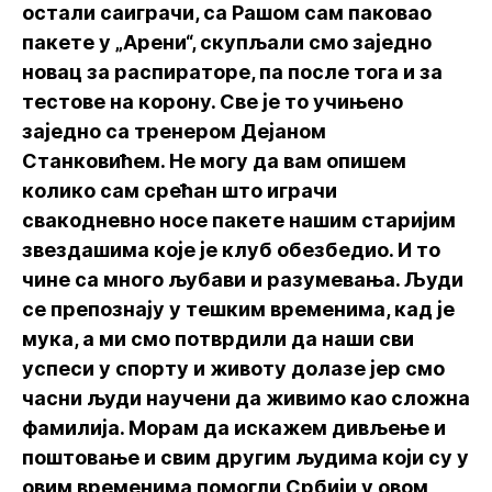
остали саиграчи, са Рашом сам паковао
пакете у „Арени“, скупљали смо заједно
новац за распираторе, па после тога и за
тестове на корону. Све је то учињено
заједно са тренером Дејаном
Станковићем. Не могу да вам опишем
колико сам срећан што играчи
свакодневно носе пакете нашим старијим
звездашима које је клуб обезбедио. И то
чине са много љубави и разумевања. Људи
се препознају у тешким временима, кад је
мука, а ми смо потврдили да наши сви
успеси у спорту и животу долазе јер смо
часни људи научени да живимо као сложна
фамилија. Морам да искажем дивљење и
поштовање и свим другим људима који су у
овим временима помогли Србији у овом