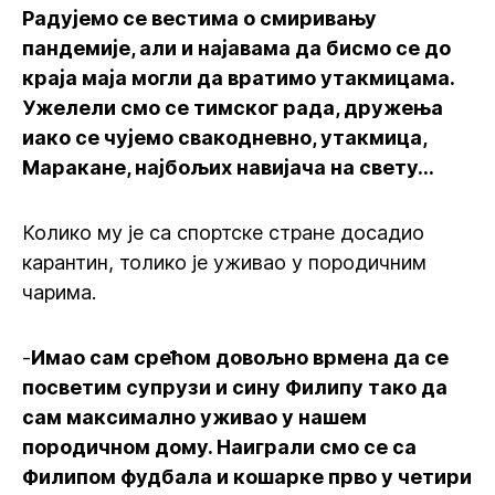
Радујемо се вестима о смиривању
пандемије, али и најавама да бисмо се до
краја маја могли да вратимо утакмицама.
Ужелели смо се тимског рада, дружења
иако се чујемо свакодневно, утакмица,
Маракане, најбољих навијача на свету...
Колико му је са спортске стране досадио
карантин, толико је уживао у породичним
чарима.
-
Имао сам срећом довољно врмена да се
посветим супрузи и сину Филипу тако да
сам максимално уживао у нашем
породичном дому. Наиграли смо се са
Филипом фудбала и кошарке прво у четири