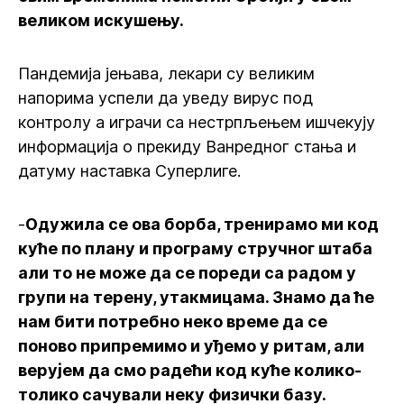
великом искушењу.
Пандемија јењава, лекари су великим
напорима успели да уведу вирус под
контролу а играчи са нестрпљењем ишчекују
информација о прекиду Ванредног стања и
датуму наставка Суперлиге.
-
Одужила се ова борба, тренирамо ми код
куће по плану и програму стручног штаба
али то не може да се пореди са радом у
групи на терену, утакмицама. Знамо да ће
нам бити потребно неко време да се
поново припремимо и уђемо у ритам, али
верујем да смо радећи код куће колико-
толико сачували неку физички базу.