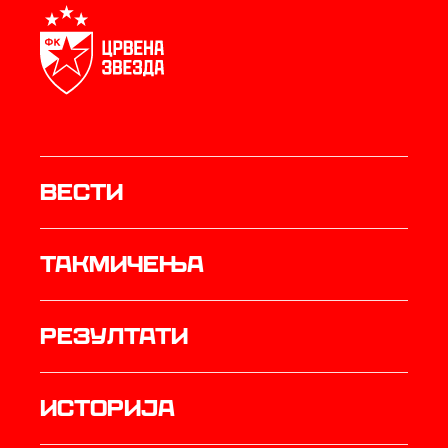
Вести
Такмичења
резултати
историја