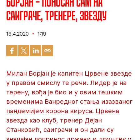
Борјан – Поносан сам на
саиграче, тренере, Звезду
19.4.2020
1:19
Милан Борјан је капитен Црвене звезде
у правом смислу те речи. Лидер је на
терену, вођа је био и у овим тешким
временима Ванредног стања изазваног
пандемијем корона вируса. Црвена
звезда као клуб, тренер Дејан
Станковић, саиграчи и он дали су
значајан допринос држави и друштву у