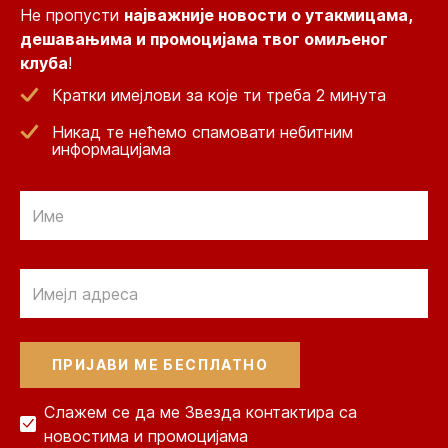
Не пропусти
најважније новости о утакмицама,
дешавањима и промоцијама твог омиљеног
клуба
!
Кратки имејлови за које ти треба 2 минута
Никад те нећемо спамовати небитним
информацијама
Email
Email
Слажем се да ме Звезда контактира са
новостима и промоцијама