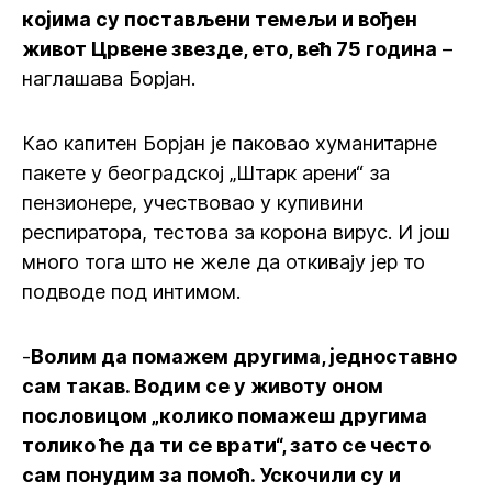
којима су постављени темељи и вођен
живот Црвене звезде, ето, већ 75 година
–
наглашава Борјан.
Као капитен Борјан је паковао хуманитарне
пакете у београдској „Штарк арени“ за
пензионере, учествовао у купивини
респиратора, тестова за корона вирус. И још
много тога што не желе да откивају јер то
подводе под интимом.
-
Волим да помажем другима, једноставно
сам такав. Водим се у животу оном
пословицом „колико помажеш другима
толико ће да ти се врати“, зато се често
сам понудим за помоћ. Ускочили су и