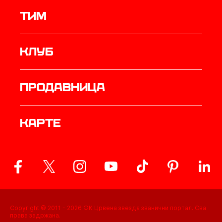
ТИМ
Клуб
продавница
Карте
Copyright © 2011 -
2026
ФК Црвена звезда званични портал. Сва
права задржана.