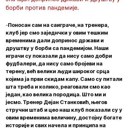
борби против пандемије.
-
Поносан сам на саиграче, на тренера,
клуб јер смо заједнчки у овим тешким
временима дали допринос држави и
друштву у борби са пандемијом. Наши
играчи су показали да нису само добри
фудбалери, да нису само бројеви на
терену, већ велики људи широког срца
којима ја први скидам капу. Само су питали
шта треба и колико, реаговали смо као
један, као велика породица. Што ми и
јесмо. Тренер Дејан Станковић, његов
стручни штаб и цео наш клуб показали су у
овим временима величину, достојну богате
историје и свих начела и принципа на