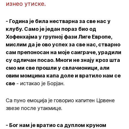
изнео утиске.
- Година је била нестварна за све нас у
клубу. Само је један пораз био од
Хофенхајма у групној фази Лиге Европе,
мислим да је ово успех за све нас, стварно
сам препоносан на моје саиграче, урадили
су одличан посао. Многи не знају кроз шта
смо ми све прошли у свлачионици, али
овим момцима капа доле и вратило нам се
све
- истакао је Борјан.
Са пуно емоција је говорио капитен Црвене
звезе после утакмице.
- Бог нам је вратио са дуплом круном