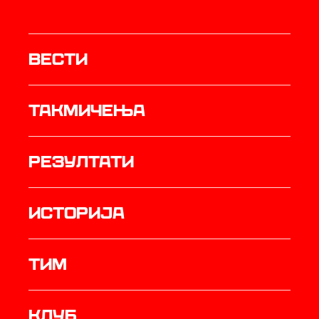
Вести
Такмичења
резултати
историја
ТИМ
Клуб