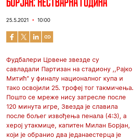
Борјан: Нестварна година
25.5.2021
10:00
Фудбалери Црвене звезде су
савладали Партизан на стадиону ,,Рајко
Митић” у финалу националног купа и
тако освојили 25. трофеј тог такмичења.
Пошто се мреже нису затресле после
120 минута игре, Звезда је славила
после бољег извођења пенала (4:3), а
херој утакмице, капитен Милан Борјан,
који је обранио два једанаестерца је