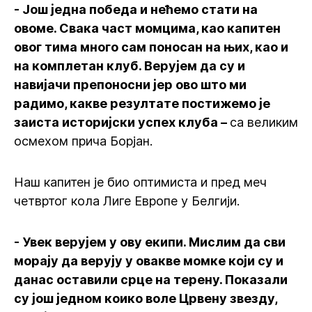
- Још једна победа и нећемо стати на
овоме. Свака част момцима, као капитен
овог тима много сам поносан на њих, као и
на комплетан клуб. Верујем да су и
навијачи препоносни јер ово што ми
радимо, какве резултате постижемо је
заиста историјски успех клуба –
са великим
осмехом прича Борјан.
Наш капитен је био оптимиста и пред меч
четвртог кола Лиге Европе у Белгији.
- Увек верујем у ову екипи. Мислим да сви
морају да верују у овакве момке који су и
данас оставили срце на терену. Показали
су још једном коико воле Црвену звезду,