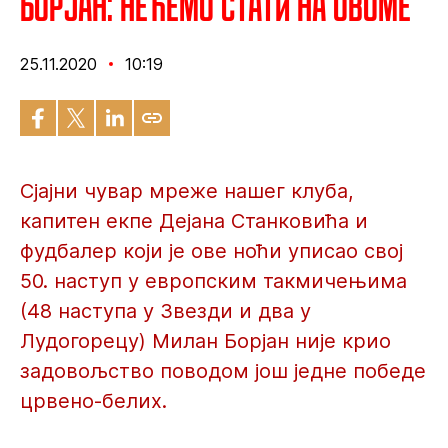
Борјан: Нећемо стати на овоме
25.11.2020
10:19
Сјајни чувар мреже нашег клуба,
капитен екпе Дејана Станковића и
фудбалер који је ове ноћи уписао свој
50. наступ у европским такмичењима
(48 наступа у Звезди и два у
Лудогорецу) Милан Борјан није крио
задовољство поводом још једне победе
црвено-белих.