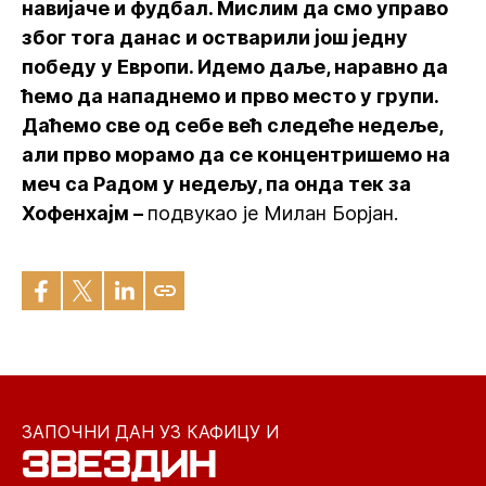
навијаче и фудбал. Мислим да смо управо
због тога данас и остварили још једну
победу у Европи. Идемо даље, наравно да
ћемо да нападнемо и прво место у групи.
Даћемо све од себе већ следеће недеље,
али прво морамо да се концентришемо на
меч са Радом у недељу, па онда тек за
Хофенхајм –
подвукао је Милан Борјан.
ЗАПОЧНИ ДАН УЗ КАФИЦУ И
ЗВЕЗДИН