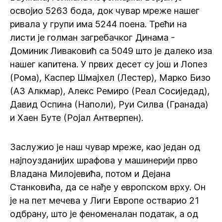
освојио 5263 бода, док чувар мреже нашег
ривала у групи има 5244 поена. Трећи на
листи је голман загребачког Динама -
Доминик Ливаковић са 5049 што је далеко иза
нашег капитена. У првих десет су још и Лопез
(Рома), Каспер Шмајхел (Лестер), Марко Бизо
(АЗ Алкмар), Алекс Ремиро (Реал Сосиједад),
Давид Оспина (Наполи), Руи Силва (Гранада)
и Хаен Буте (Ројал Антверпен).
Заслужио је наш чувар мреже, као један од
најпоузданијих шрафова у машинерији прво
Владана Милојевића, потом и Дејана
Станковића, да се нађе у европском врху. Он
је на пет мечева у Лиги Европе остварио 21
одбрану, што је феноменалан податак, а од