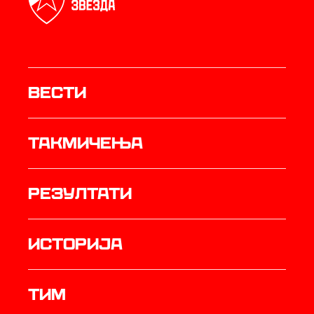
Вести
Такмичења
резултати
историја
ТИМ