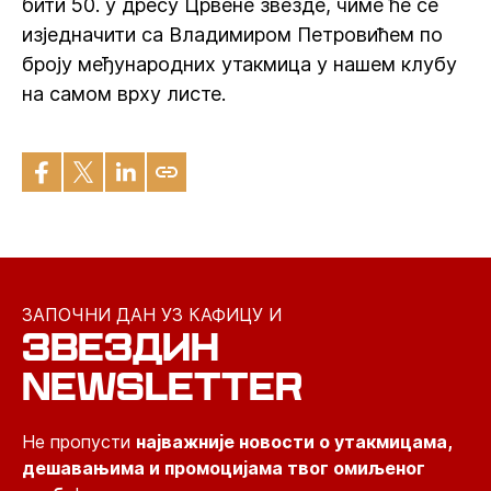
бити 50. у дресу Црвене звезде, чиме ће се
изједначити са Владимиром Петровићем по
броју међународних утакмица у нашем клубу
на самом врху листе.
ЗАПОЧНИ ДАН УЗ КАФИЦУ И
ЗВЕЗДИН
NEWSLETTER
Не пропусти
најважније новости о утакмицама,
дешавањима и промоцијама твог омиљеног