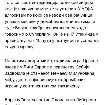
тога се шест интервенција воде као зицери
које је наш чувар мреже зауставио. У УЕФА
алгоритам по којој се изводи ова рачуница
улазе и мечеви у домаћим шампионатима, а
ту је Борјан такође неприкосновен када
говоримо о Суперлиги. Он је на 17 утакмица у
првенству, чак 10 пута у потпуности успео да
сачува мрежу.
По истим алгоритмима, одлична игра Црвене
звезде у Лиги Европе и првенству Србије,
издвојила је стаменог Немању Милуновића,
међу десет најкориснијих одбрамбених
играча у континенталном такмичењу.
Борјану ће меч против Слована из Либереца