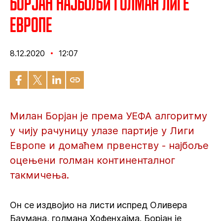
Борјан најбољи голман Лиге
Европе
8.12.2020
12:07
Милан Борјан је према УЕФА алгоритму
у чију рачуницу улазе партије у Лиги
Европе и домаћем првенству - најбоље
оцењени голман континенталног
такмичења.
Он се издвојио на листи испред Оливера
Баумана, голмана Хофенхајма. Борјан је