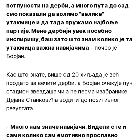
потпуности на дерби, а много пута до сад
смо показали да волимо "велике"
утакмице и да тада пружамо најбоље
партије. Мене дербији увек посебно
инспиришу, баш зато што знам колико је та
утакмица важна навијачима
- почео је
Борјан.
Као што знате, више од 20 хиљада је већ
продато за вечити дерби, а Борјан очекује пун
стадион звездаша чија ће песма изабранике
Дејана Станковића водити до позитивног
резултата.
-
Много нам значе навијачи. Видели сте и
сами колико сам емотивно прославио