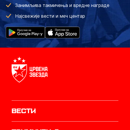
Занимљива такмичења и вредне награде
Најсвежије вести и меч центар
Вести