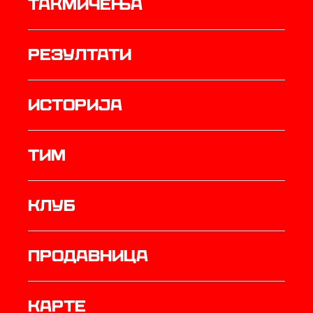
Такмичења
резултати
историја
ТИМ
Клуб
продавница
Карте