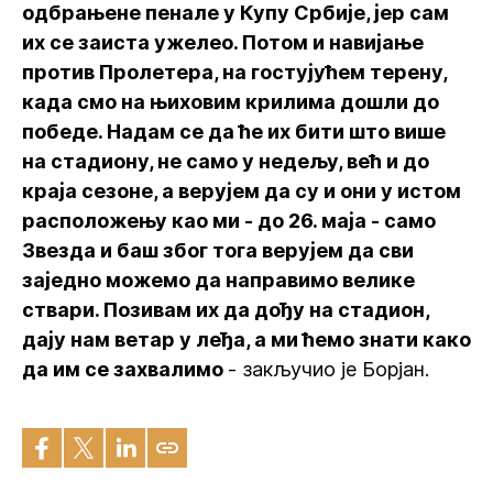
одбрањене пенале у Купу Србије, јер сам
их се заиста ужелео. Потом и навијање
против Пролетера, на гостујућем терену,
када смо на њиховим крилима дошли до
победе. Надам се да ће их бити што више
на стадиону, не само у недељу, већ и до
краја сезоне, а верујем да су и они у истом
расположењу као ми - до 26. маја - само
Звезда и баш због тога верујем да сви
заједно можемо да направимо велике
ствари. Позивам их да дођу на стадион,
дају нам ветар у леђа, а ми ћемо знати како
да им се захвалимо
- закључио је Борјан.