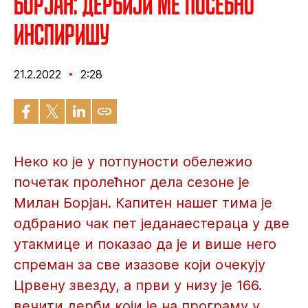
Борјан: Дербији ме посебно
инспиришу
21.2.2022
2:28
Неко ко је у потпуности обележио
почетак пролећног дела сезоне је
Милан Борјан. Капитен нашег тима је
одбранио чак пет једанаестераца у две
утакмице и показао да је и више него
спреман за све изазове који очекују
Црвену звезду, а први у низу је 166.
вечити дерби који је на програму у