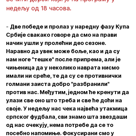
недељу од 18 часова.
-
Две победе и пролаз у наредну фазу Купа
Србије свакако говоре да смо на прави
начин ушли у пролећни део сезоне.
Наравно да увек може боље, као и да су
нам ноге "тешке" после припрема, али је
чињеница да у неколико наврата нисмо
имали ни среће, те да су се противнички
голмани заиста добро "разбранили"
против нас. Међутим, једном ће кренути да
улази све оно што треба и све ће доћи на
своје. У недељу нас чека највећа утакмица
српског фудбала, сви знамо шта звездаши
од нас очекују, нема потребе да се то
посебно напомиње. Фокусирани смо у