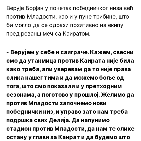
Верује Борјан у почетак победничког низа већ
против Младости, као и у пуне трибине, што
би могло да се одрази позитивно на екипу
пред реванш меч са Каиратом.
-
Верујем у себе и саиграче. Кажем, свесни
смо да утакмица против Каирата није била
како треба, али уверевам да то није права
слика нашег тима и да можемо боље од
тога, што смо показали и у претходним
сезонама, а поготово у прошлој. Желимо да
против Младости започнемо нови
победнички низ, и управо зато нам треба
подршка свих Делија. Да напунимо
стадион против Младости, да нам те слике
остану у глави за Каират и да будемо што