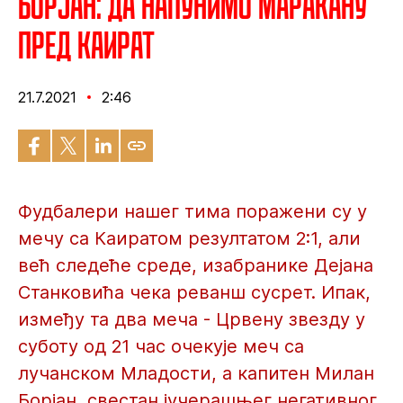
Борјан: Да напунимо Маракану
пред Каират
21.7.2021
2:46
Фудбалери нашег тима поражени су у
мечу са Каиратом резултатом 2:1, али
већ следеће среде, изабранике Дејана
Станковића чека реванш сусрет. Ипак,
између та два меча - Црвену звезду у
суботу од 21 час очекује меч са
лучанском Младости, а капитен Милан
Борјан, свестан јучерашњег негативног