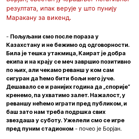
резултата, ипак верује у што пунију
Маракану за викенд.
-
Пољуљани смо после пораза у
Казахстану и не бежимо од одговорности.
Била је тешка утакмица, Каират је добра
екипа и на крају се меч завршио позитивно
по њих, али чекамо реванш у ком сам
сигуран да ћемо бити бољи него јуче.
Дешавало се и ранијих година да „спорије“
кренемо, па ухватимо залет. Нажалост, у
реваншу нећемо играти пред публиком, и
баш зато нам треба подршка свих
звездаша у суботу. Ужелели смо се игре
пред пуним стадионом
- почео је Борјан.