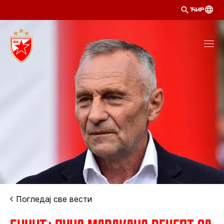
ЋИР
Погледај све вести