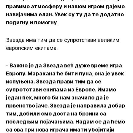
правимо атмoсферу и нашом игром дајемо
навијачима елан. Увек су ту да те додатно
подигну и помогну
.
Звезда има тим да се супротстави великим
европским екипама.
-
Важно је да Звезда већ дуже време игра
Европу. Маракана ће бити пуна, она је увек
испуњена. Звезда прави тим да се
супротстави екипама из Европе. Имамо
један пех, много би нам значило да је
првенство јаче. Звезда је направила добар
тим, добили смо доста на брзини са
последњим појачањима. Надам се да ћемо
са ова три нова играча имати убојитији