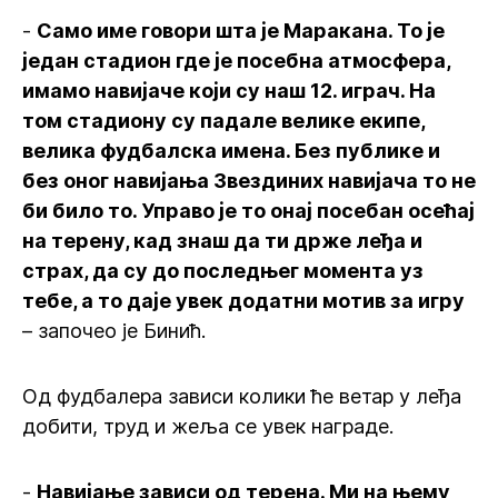
-
Само име говори шта је Маракана. То је
један стадион где је посебна атмосфера,
имамо навијаче који су наш 12. играч. На
том стадиону су падале велике екипе,
велика фудбалска имена. Без публике и
без оног навијања Звездиних навијача то не
би било то. Управо је то онај посебан осећај
на терену, кад знаш да ти држе леђа и
страх, да су до последњег момента уз
тебе, а то даје увек додатни мотив за игру
– започео је Бинић.
Од фудбалера зависи колики ће ветар у леђа
добити, труд и жеља се увек награде.
-
Навијање зависи од терена. Ми на њему