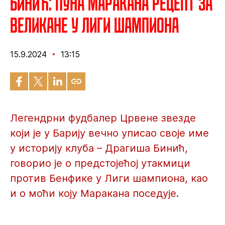
Бинић: Пуна Маракана рецепт за
великане у Лиги шампиона
15.9.2024
13:15
Легендрни фудбалер Црвене звезде
који је у Барију вечно уписао своје име
у историју клуба – Драгиша Бинић,
говорио је о предстојећој утакмици
против Бенфике у Лиги шампиона, као
и о моћи коју Маракана поседује.