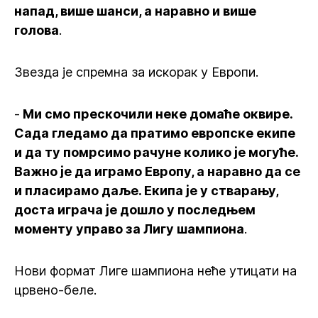
напад, више шанси, а наравно и више
голова
.
Звезда је спремна за искорак у Европи.
-
Ми смо прескочили неке домаће оквире.
Сада гледамо да пратимо европске екипе
и да ту помрсимо рачуне колико је могуће.
Важно је да играмо Европу, а наравно да се
и пласирамо даље. Екипа је у стварању,
доста играча је дошло у последњем
моменту управо за Лигу шампиона
.
Нови формат Лиге шампиона неће утицати на
црвено-беле.