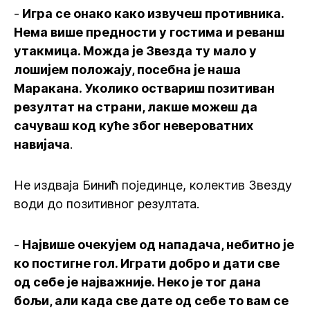
-
Игра се онако како извучеш противника.
Нема више предности у гостима и реванш
утакмица. Можда је Звезда ту мало у
лошијем положају, посебна је наша
Маракана. Уколико оствариш позитиван
резултат на страни, лакше можеш да
сачуваш код куће због невероватних
навијача
.
Не издваја Бинић појединце, колектив Звезду
води до позитивног резултата.
-
Највише очекујем од нападача, небитно је
ко постигне гол. Играти добро и дати све
од себе је најважније. Неко је тог дана
бољи, али када све дате од себе то вам се