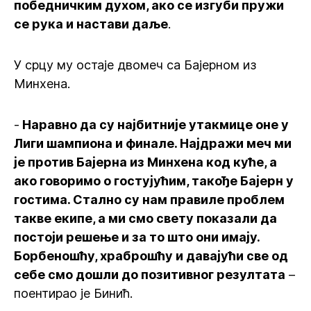
победничким духом, ако се изгуби пружи
се рука и настави даље
.
У срцу му остаје двомеч са Бајерном из
Минхена.
-
Наравно да су најбитније утакмице оне у
Лиги шампиона и финале. Најдражи меч ми
је против Бајерна из Минхена код куће, а
ако говоримо о гостујућим, такође Бајерн у
гостима. Стално су нам правиле проблем
такве екипе, а ми смо свету показали да
постоји решење и за то што они имају.
Борбеношћу, храброшћу и давајући све од
себе смо дошли до позитивног резултата
–
поентирао је Бинић.