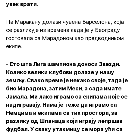
увек врати
.
На Маракану долази чувена Барселона, која
се разликује из времена када је у Београду
гостовала са Марадоном као предводником
екипе.
-
Ето шта Лига шампиона доноси Звезди.
Колико велики клубови долазе у нашу
земљу. Свако време је некако своје, тада је
био Марадона, затим Меси, а сада имате
Јамала. Ми лако играмо са екипама које се
надигравају. Нама је теже да играмо са
Немцима и екипама са тих простора, за
разлику од Шпанаца који играју лепршав
фудбал. У сваку утакмицу се мора ући са