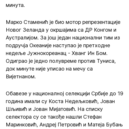
минута.
Марко Стаменић је био мотор репрезентације
Новог Зеланда у окршајима са ДР Конгом и
Аустралијом. За још један национални тим из
подручја Океаније наступао је претходне
недеље Јужнокореанац - Хванг Ин Бом.
Одиграо је једно полувреме против Туниса,
док минуте није уписао на мечу са
Вијетнаном.
Обавезе у националној селекцији Србије до 19
година имали су Коста Недељковић, Јован
Шљивић и Јован Мијатовић. На списку
селектора су се такође нашли Стефан
Маринковић, Андреј Петровић и Матеја Бубањ