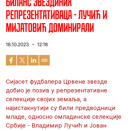
Биланс Звездиних
репрезентативаца - Лучић и
Мијатовић доминирали
18.10.2023
12:18
Сијасет фудбалера Црвене звезде
добио је позив у репрезентативне
селекције својих земаља, а
најистакнутији су били предводници
младе, односно омладинске селекције
Србије - Владимир Лучић и Јован