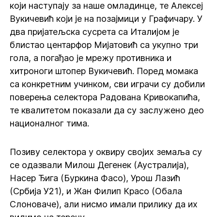
који наступају за наше омладинце, те Алексеј
Вукичевић који је на позајмици у Графичару. У
два пријатељска сусрета са Италијом је
блистао центарфор Мијатовић са укупно три
гола, а погађао је мрежу противника и
хитроноги штопер Вукичевић. Поред момака
са конкретним учинком, сви играчи су добили
поверења селектора Радована Кривокапића,
те квалитетом показали да су заслужено део
националног тима.
Позиву селектора у оквиру својих земаља су
се одазвали Милош Дегенек (Аустралија),
Насер Ђига (Буркина Фасо), Урош Лазић
(Србија У21), и Жан Филип Красо (Обала
Слоноваче), али нисмо имали прилику да их