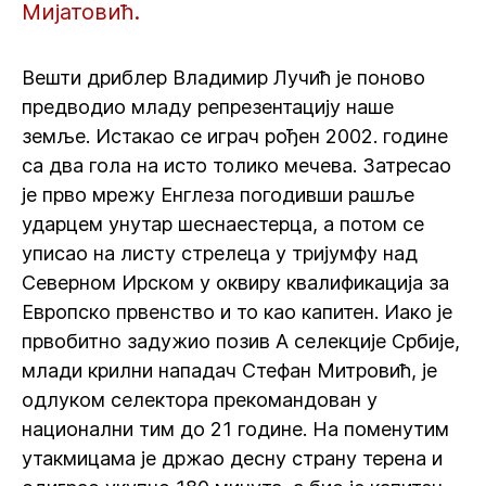
Мијатовић.
Вешти дриблер Владимир Лучић је поново
предводио младу репрезентацију наше
земље. Истакао се играч рођен 2002. године
са два гола на исто толико мечева. Затресао
је прво мрежу Енглеза погодивши рашље
ударцем унутар шеснаестерца, а потом се
уписао на листу стрелеца у тријумфу над
Северном Ирском у оквиру квалификација за
Европско првенство и то као капитен. Иако је
првобитно задужио позив А селекције Србије,
млади крилни нападач Стефан Митровић, је
одлуком селектора прекомандован у
национални тим до 21 године. На поменутим
утакмицама је држао десну страну терена и