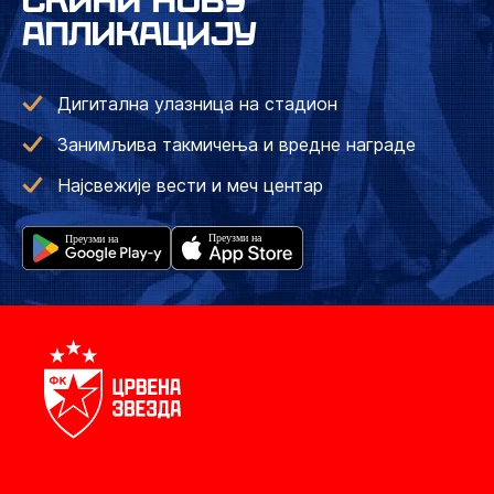
СКИНИ НОВУ
АПЛИКАЦИЈУ
Дигитална улазница на стадион
Занимљива такмичења и вредне награде
Најсвежије вести и меч центар