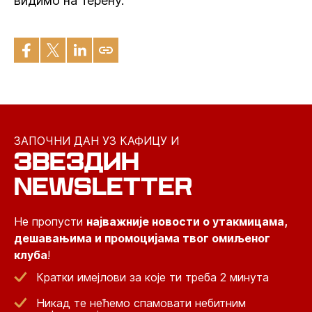
видимо на терену.
ЗАПОЧНИ ДАН УЗ КАФИЦУ И
ЗВЕЗДИН
NEWSLETTER
Не пропусти
најважније новости о утакмицама,
дешавањима и промоцијама твог омиљеног
клуба
!
Кратки имејлови за које ти треба 2 минута
Никад те нећемо спамовати небитним