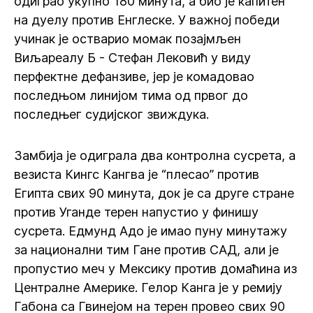
одиграо укупно 180 минута, а био је капитен
на дуелу против Енглеске. У важној победи
учинак је остварио момак позајмљен
Виљареалу Б - Стефан Лековић у виду
перфектне дефанзиве, јер је комадовао
последњом линијом тима од првог до
последњег судијског звиждука.
Замбија је одиграла два контролна сусрета, а
везиста Кингс Кангва је “плесао” против
Египта свих 90 минута, док је са друге стране
против Уганде терен напустио у финишу
сусрета. Едмунд Адо је имао пуну минутажу
за национални тим Гане против САД, али је
пропустио меч у Мексику против домаћина из
Централне Америке. Гелор Канга је у ремију
Габона са Гвинејом на терен провео свих 90