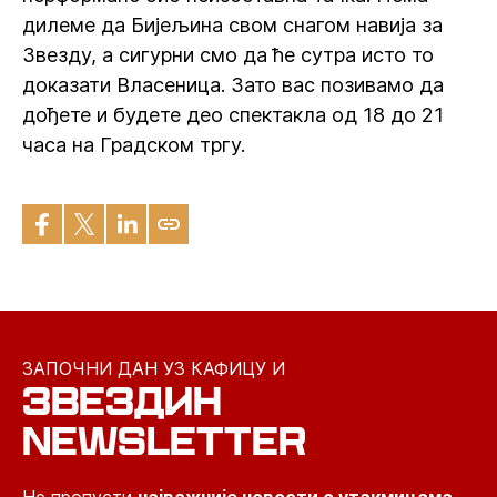
дилеме да Бијељина свом снагом навија за
Звезду, а сигурни смо да ће сутра исто то
доказати Власеница. Зато вас позивамо да
дођете и будете део спектакла од 18 до 21
часа на Градском тргу.
ЗАПОЧНИ ДАН УЗ КАФИЦУ И
ЗВЕЗДИН
NEWSLETTER