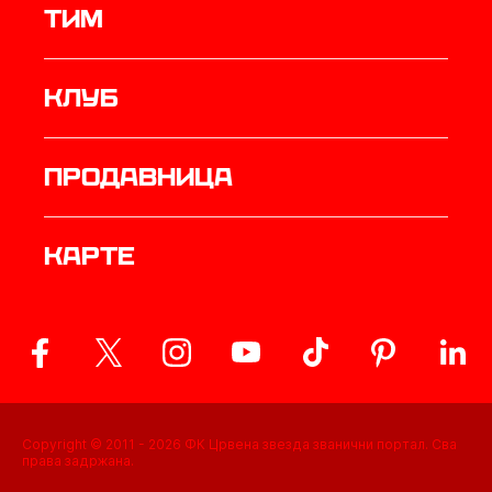
ТИМ
Клуб
продавница
Карте
Copyright © 2011 -
2026
ФК Црвена звезда званични портал. Сва
права задржана.