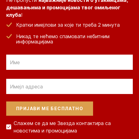
Не пропусти
најважније новости о утакмицама,
дешавањима и промоцијама твог омиљеног
клуба
!
Кратки имејлови за које ти треба 2 минута
Никад те нећемо спамовати небитним
информацијама
Email
Email
Слажем се да ме Звезда контактира са
новостима и промоцијама