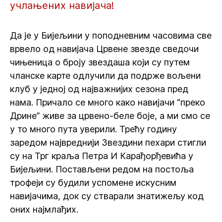
учлањених навијача!
Да је у Бијељини у поподневним часовима све
врвело од навијача Црвене звезде сведочи
чињеница о броју звездаша који су путем
чланске карте одлучили да подрже вољени
клуб у једној од најважнијих сезона пред
нама. Причало се много како навијачи “преко
Дрине” живе за црвено-беле боје, а ми смо се
у то много пута уверили. Трећу годину
заредом највреднији Звездини пехари стигли
су на Трг краља Петра И Карађорђевића у
Бијељини. Постављени редом на постоља
трофеји су будили успомене искусним
навијачима, док су стварали знатижељу код
оних најмлађих.