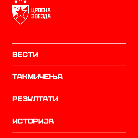
Вести
Такмичења
резултати
историја