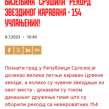
Бијељина "срушила" рекорд
Звездиног каравана - 154
учлањених!
9.7.2023
10:45
Познати град у Републици Српској је
дочекао велики летњи караван Црвене
звезде, а колико су чувени звездаши из
овог места - доказали су током
данашњег дружења тиме што су
оборили рекорд са невероватних 154