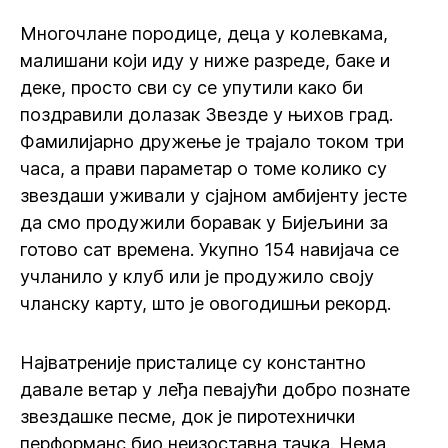
Многочлане породице, деца у колевкама,
малишани који иду у ниже разреде, баке и
деке, просто сви су се упутили како би
поздравили долазак Звезде у њихов град.
Фамилијарно дружење је трајало током три
часа, а прави параметар о томе колико су
звездаши уживали у сјајном амбијенту јесте
да смо продужили боравак у Бијељини за
готово сат времена. Укупно 154 навијача се
учланило у клуб или је продужило своју
чланску карту, што је овогодишњи рекорд.
Најватреније присталице су константно
давале ветар у леђа певајући добро познате
звездашке песме, док је пиротехнички
перформанс био неизоставна тачка. Нема