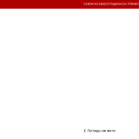
СЕЗОНСКЕ 2026/27
СТАДИОНСКА ТУРА
МУ
ВЕСТИ
ТАКМИЧЕЊА
РЕЗУЛТА
Погледај све вести