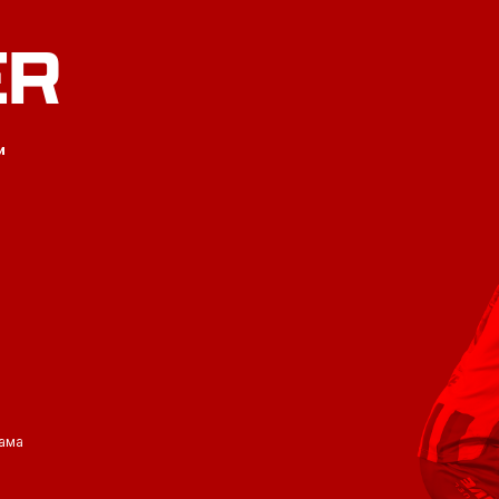
ER
и
ама