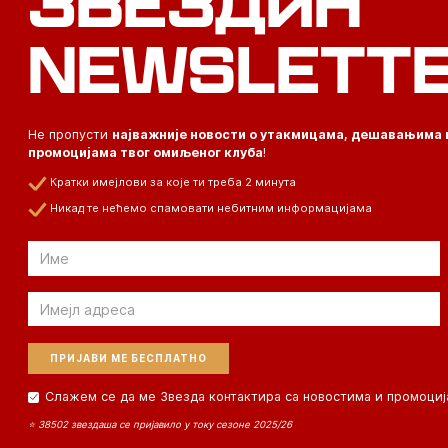
ЗВЕЗДИН
NEWSLETT
Не пропусти
најважније новости о утакмицама, дешавањима 
промоцијама твог омиљеног клуба
!
Кратки имејлови за које ти треба 2 минута
Никад те нећемо спамовати небитним информацијама
Email
Email
Слажем се да ме Звезда контактира са новостима и промоциј
⭐ 38502 звездаша се пријавило у току сезоне 2025/26