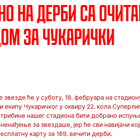
но на дерби са очит
ом за Чукарички
звезде ће у суботу, 18. фебруара на стадиону
и екипу Чукаричког у оквиру 22. кола Суперлиг
 трибине нашег стадиона бити добрано испуње
зненађење за звездаше, јер ће сви навијачи кој
бесплатну карту за 169. вечити дерби.