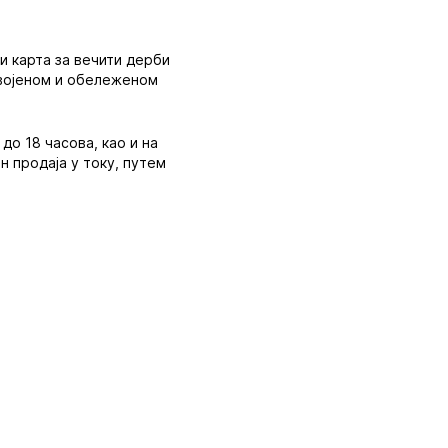
би карта за вечити дерби
одвојеном и обележеном
до 18 часова, као и на
н продаја у току, путем