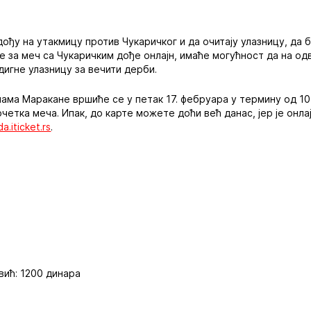
дођу на утакмицу против Чукаричког и да очитају улазницу, да 
те за меч са Чукаричким дође онлајн, имаће могућност да на 
дигне улазницу за вечити дерби.
нама Маракане вршиће се у петак 17. фебруара у термину од 10 
четка меча. Ипак, до карте можете доћи већ данас, јер је онлај
a.iticket.rs
.
вић: 1200 динара