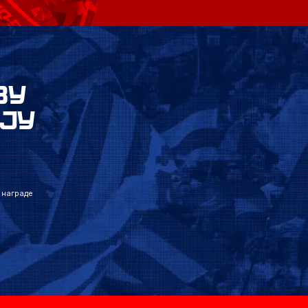
ВУ
ЈУ
 награде