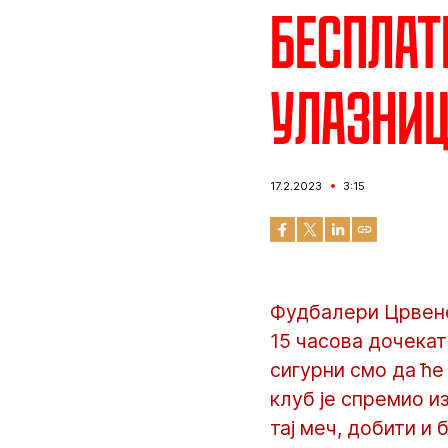
Бесплат
улазниц
17.2.2023
3:15
Фудбалери Црвене 
15 часова дочекат
сигурни смо да ће
клуб је спремио и
тај меч, добити и 