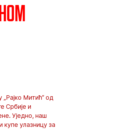
аном
 „Рајко Митић“ од
е Србије и
не. Уједно, наш
и купе улазницу за