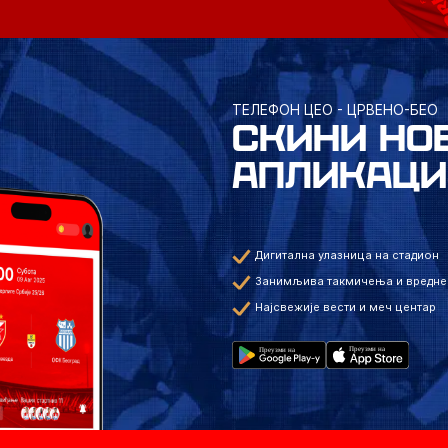
ТЕЛЕФОН ЦЕО - ЦРВЕНО-БЕО
СКИНИ НО
АПЛИКАЦИ
Дигитална улазница на стадион
Занимљива такмичења и вредне
Најсвежије вести и меч центар