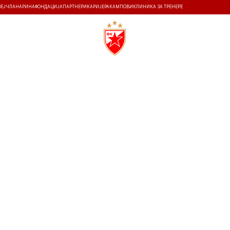
ЗЕЈ
ЧЛАНАРИНА
ФОНДАЦИЈА
ПАРТНЕРИ
КАРИЈЕРА
КАМПОВИ
КЛИНИКА ЗА ТРЕНЕРЕ
ТИ
ИСТОРИЈА
Т