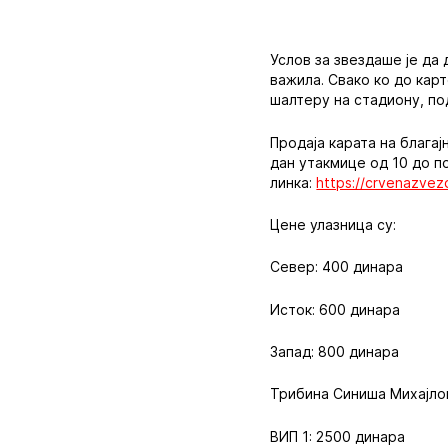
Услов за звездаше је да 
важила. Свако ко до кар
шалтеру на стадиону, по
Продаја карата на благај
дан утакмице од 10 до по
линка:
https://crvenazvezd
Цене улазница су:
Север: 400 динара
Исток: 600 динара
Запад: 800 динара
Трибина Синиша Михајло
ВИП 1: 2500 динара