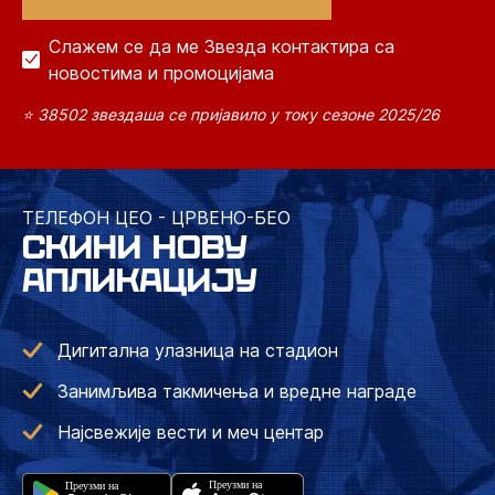
Слажем се да ме Звезда контактира са
новостима и промоцијама
⭐ 38502 звездаша се пријавило у току сезоне 2025/26
ТЕЛЕФОН ЦЕО - ЦРВЕНО-БЕО
СКИНИ НОВУ
АПЛИКАЦИЈУ
Дигитална улазница на стадион
Занимљива такмичења и вредне награде
Најсвежије вести и меч центар