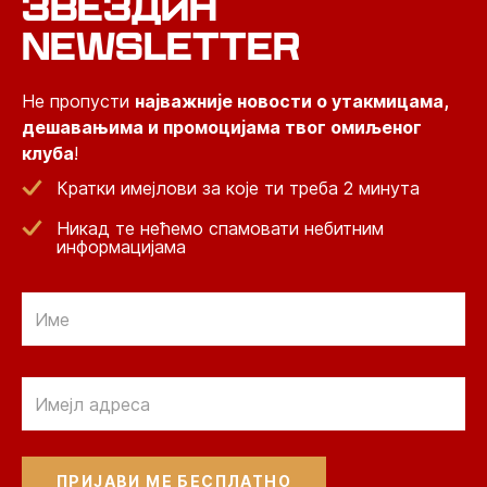
ЗВЕЗДИН
NEWSLETTER
Не пропусти
најважније новости о утакмицама,
дешавањима и промоцијама твог омиљеног
клуба
!
Кратки имејлови за које ти треба 2 минута
Никад те нећемо спамовати небитним
информацијама
Email
Email