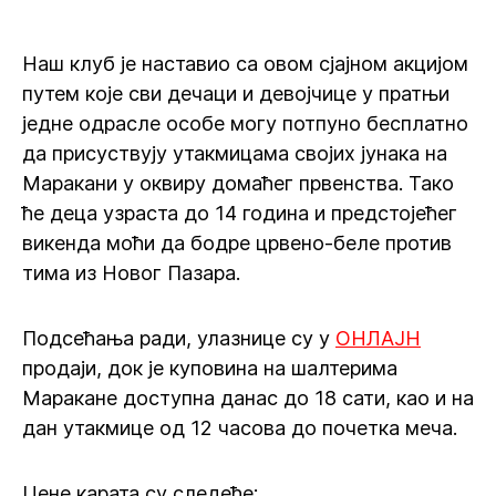
Наш клуб је наставио са овом сјајном акцијом
путем које сви дечаци и девојчице у пратњи
једне одрасле особе могу потпуно бесплатно
да присуствују утакмицама својих јунака на
Маракани у оквиру домаћег првенства. Тако
ће деца узраста до 14 година и предстојећег
викенда моћи да бодре црвено-беле против
тима из Новог Пазара.
Подсећања ради, улазнице су у
ОНЛАЈН
продаји, док је куповина на шалтерима
Маракане доступна данас до 18 сати, као и на
дан утакмице од 12 часова до почетка меча.
Цене карата су следеће: