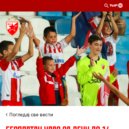
ЋИР
Погледај све вести