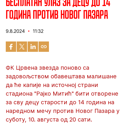
Бесплатан улаз за децу до 14
година против Новог Пазара
9.8.2024
11:32
ФК Црвена звезда поново са
задовољством обавештава малишане
да ће капије на источној страни
стадиона "Рајко Митић" бити отворене
за сву децу старости до 14 година на
наредном мечу против Новог Пазара у
суботу, 10. августа од 20 сати.