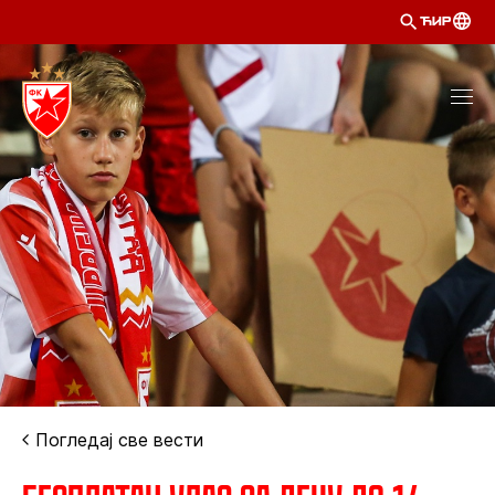
ЋИР
Погледај све вести