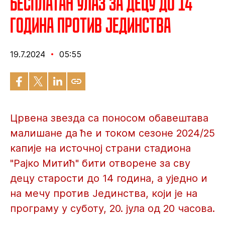
Бесплатан улаз за децу до 14
година против Јединства
19.7.2024
05:55
Црвена звезда са поносом обавештава
малишане да ће и током сезоне 2024/25
капије на источној страни стадиона
"Рајко Митић" бити отворене за сву
децу старости до 14 година, а уједно и
на мечу против Јединства, који је на
програму у суботу, 20. јула од 20 часова.