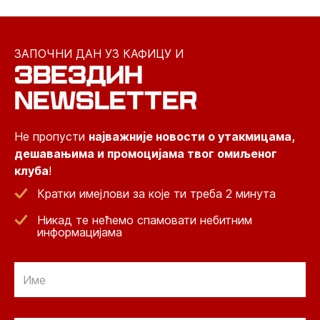
ЗАПОЧНИ ДАН УЗ КАФИЦУ И
ЗВЕЗДИН
NEWSLETTER
Не пропусти
најважније новости о утакмицама,
дешавањима и промоцијама твог омиљеног
клуба
!
Кратки имејлови за које ти треба 2 минута
Никад те нећемо спамовати небитним
информацијама
Email