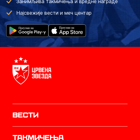
Занимљива такмичења и вредне награде
Најсвежије вести и меч центар
Вести
Такмичења