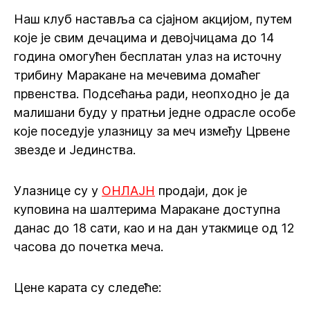
Наш клуб наставља са сјајном акцијом, путем
које је свим дечацима и девојчицама до 14
година омогућен бесплатан улаз на источну
трибину Маракане на мечевима домаћег
првенства. Подсећања ради, неопходно је да
малишани буду у пратњи једне одрасле особе
које поседује улазницу за меч између Црвене
звезде и Јединства.
Улазнице су у
ОНЛАЈН
продаји, док је
куповина на шалтерима Маракане доступна
данас до 18 сати, као и на дан утакмице од 12
часова до почетка меча.
Цене карата су следеће: