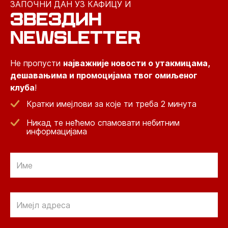
ЗАПОЧНИ ДАН УЗ КАФИЦУ И
ЗВЕЗДИН
NEWSLETTER
Не пропусти
најважније новости о утакмицама,
дешавањима и промоцијама твог омиљеног
клуба
!
Кратки имејлови за које ти треба 2 минута
Никад те нећемо спамовати небитним
информацијама
Email
Email