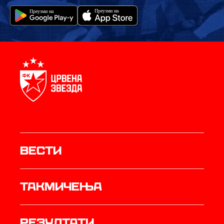
Вести
Такмичења
резултати