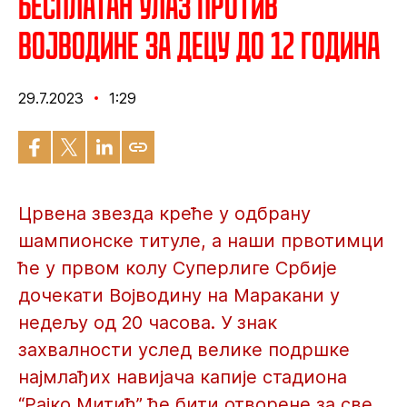
Бесплатан улаз против
Војводине за децу до 12 година
29.7.2023
1:29
Црвена звезда креће у одбрану
шампионске титуле, а наши првотимци
ће у првом колу Суперлиге Србије
дочекати Војводину на Маракани у
недељу од 20 часова. У знак
захвалности услед велике подршке
најмлађих навијача капије стадиона
“Рајко Митић” ће бити отворене за све