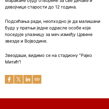
Маракане буду отворене за све дечаке и
девојчице старости до 12 година.
Подсећања ради, неопходно је да малишани
буду у пратњи једне одрасле особе које
поседује улазницу за меч између Црвене
звезде и Војводине.
Звездаши, видимо се на стадиону “Рајко
Митић”!