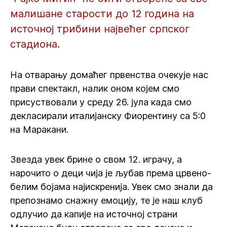
малишане старости до 12 година на
источној трибини највећег српског
стадиона.
На отварању домаћег првенства очекује нас
прави спектакл, налик оном којем смо
присуствовали у среду 26. јула када смо
декласирали италијанску Фиорентину са 5:0
на Маракани.
Звезда увек брине о свом 12. играчу, а
нарочито о деци чија је љубав према црвено-
белим бојама најискренија. Увек смо знали да
препознамо снажну емоцију, те је наш клуб
одлучио да капије на источној страни