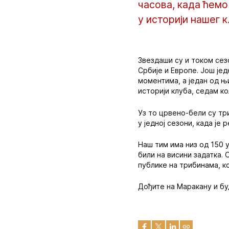
часова, када ћемо
у историји нашег к
Звездаши су и током сез
Србије и Европе. Још је
моментима, а један од њи
историји клуба, седам ко
Уз то црвено-бели су тр
у једној сезони, када је
Наш тим има низ од 150 
били на висини задатка. 
публике на трибинама, ко
Дођите на Маракану и бу