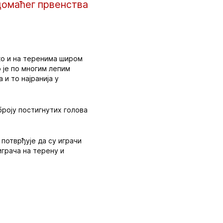
 домаћег првенства
ако и на теренима широм
 је по многим лепим
 и то најранија у
броју постигнутих голова
потврђује да су играчи
играча на терену и