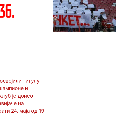
36.
освојили титулу
 шампионе и
клуб је донео
авијаче на
ти 24. маја од 19