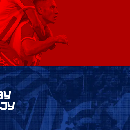
ВУ
ЈУ