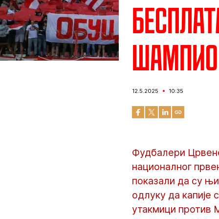
Бесплат
шампио
12.5.2025
10:35
Фудбалери Црвене
националног прве
показали да су њи
одлуку да капије 
утакмици против М