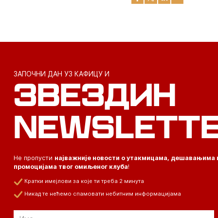
ЗАПОЧНИ ДАН УЗ КАФИЦУ И
ЗВЕЗДИН
NEWSLETT
Не пропусти
најважније новости о утакмицама, дешавањима 
промоцијама твог омиљеног клуба
!
Кратки имејлови за које ти треба 2 минута
Никад те нећемо спамовати небитним информацијама
Email