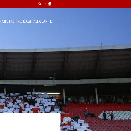
ЋИР
ИМ
КЛУБ
ПРОДАВНИЦА
КАРТЕ