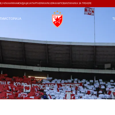
ЗЕЈ
ЧЛАНАРИНА
ФОНДАЦИЈА
ПАРТНЕРИ
КАРИЈЕРА
КАМПОВИ
КЛИНИКА ЗА ТРЕНЕРЕ
ТИ
ИСТОРИЈА
Т