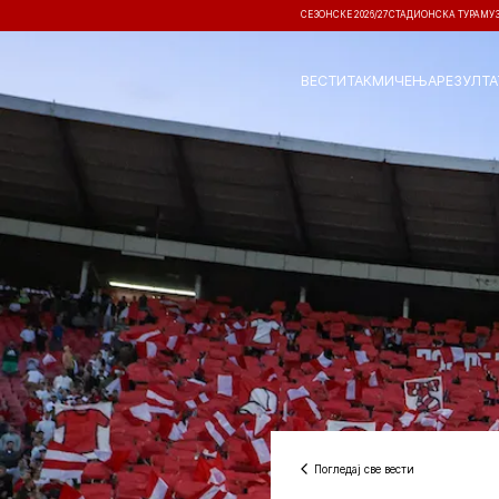
СЕЗОНСКЕ 2026/27
СТАДИОНСКА ТУРА
МУ
ВЕСТИ
ТАКМИЧЕЊА
РЕЗУЛТА
Погледај све вести