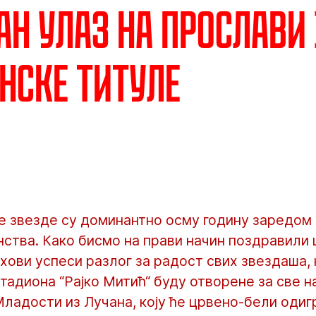
ан улаз на прослави 
нске титуле
 звезде су доминантно осму годину заредом 
нства. Како бисмо на прави начин поздравили
хови успеси разлог за радост свих звездаша, 
стадиона “Рајко Митић“ буду отворене за све н
ладости из Лучана, коју ће црвено-бели одигра