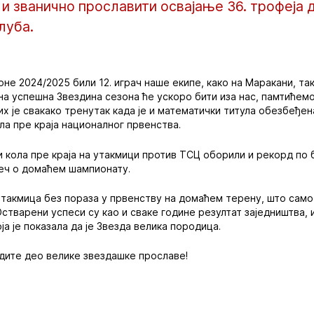
 и званично прославити освајање 36. трофеја
луба.
оне 2024/2025 били 12. играч наше екипе, како на Маракани, т
дна успешна Звездина сезона ће ускоро бити иза нас, памтићемо
х је свакако тренутак када је и математички титула обезбеђена
ла пре краја националног првенства.
и кола пре краја на утакмици против ТСЦ оборили и рекорд по 
 реч о домаћем шампионату.
утакмица без пораза у првенству на домаћем терену, што само 
Остварени успеси су као и сваке године резултат заједништва, 
ја је показала да је Звезда велика породица.
дите део велике звездашке прославе!