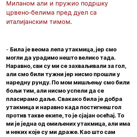
Миланом али и пружио подршку
црвено-белима пред дуел са
италијанским тимом.
-
Била је веома лепа утакмица, јер смо
могли да урадимо нешто велико тада.
Наравно, сви су ми се захваљивали за гол,
али смо били тужни јер нисмо прошли у
наредну рунду. По мом мишљењу смо били
бољи тим, али нисмо успели да се
пласирамо даље. Свакако била је добра
утакмица и наравно када постигнеш гол
против такве екипе, то је сјајан осећај. То
ми је једна од омиљених утакмица, али има
и неких које су ми драже. Као што сам