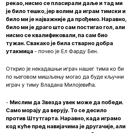
рекао, нисмо се пласирали даље и тад ми
је било тешко, јер волим да играм тимски и
било ми је најважније да прођемо. Наравно,
било ми је драго што сам постигао гол, али
нисмо се квалификовали, па сам био
тужан. Свакако је била стварно добра
утакмица
- почео је Ел Фарду Бен.
Открио је некадашњи играч нашег тима ко би
по његовом мишљењу могао да буде кључни
играч у тиму Владана Милојевића.
-
Мислим да Звезда увек може да победи.
Само морају да верују. То се десило
против Штутгарта. Наравно, када играмо
код куће пред навијачима је другачије, али