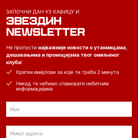
ЗАПОЧНИ ДАН УЗ КАФИЦУ И
ЗВЕЗДИН
NEWSLETTER
Не пропусти
најважније новости о утакмицама,
дешавањима и промоцијама твог омиљеног
клуба
!
Кратки имејлови за које ти треба 2 минута
Никад те нећемо спамовати небитним
информацијама
Email
Email