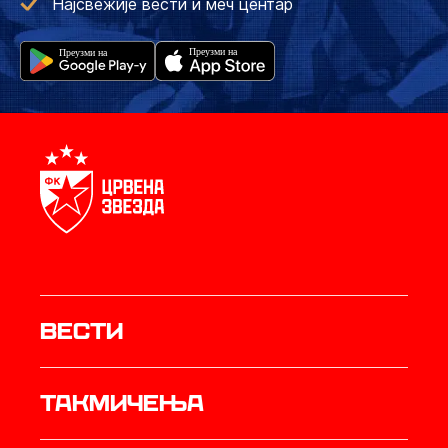
Најсвежије вести и меч центар
Вести
Такмичења