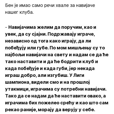
Бен је имао само речи хвале за навијаче
нашег клуба.
-
Навијачима желим да поручим, као и
увек, да су сјајни. Подржавају играче,
независно од тога како играју, да ли
побеђују или губе. По мом мишљењу су то
најбољи навијачи на свету и надам се да ће
тако наставити и да ће бодрити клуб и
када побеђује и када губи, јер некада
играш добро, али изгубиш. У Лиги
шампиона, видели смо и на прошлој
утакмици, играчима су потребни навијачи.
Тако да се надам да ће наставити овако, а
играчима бих пожелео срећу и као што сам
рекао раније, морају да верују у себе.