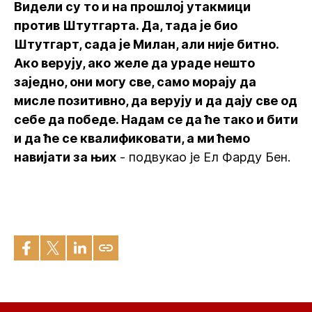
Видели су то и на прошлој утакмици
против Штутгарта. Да, тада је био
Штутгарт, сада је Милан, али није битно.
Ако верују, ако желе да ураде нешто
заједно, они могу све, само морају да
мисле позитивно, да верују и да дају све од
себе да победе. Надам се да ће тако и бити
и да ће се квалификовати, а ми ћемо
навијати за њих
- подвукао је Ел Фарду Бен.