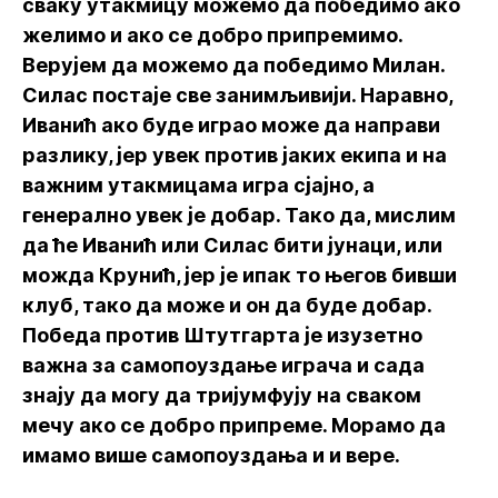
сваку утакмицу можемо да победимо ако
желимо и ако се добро припремимо.
Верујем да можемо да победимо Милан.
Силас постаје све занимљивији. Наравно,
Иванић ако буде играо може да направи
разлику, јер увек против јаких екипа и на
важним утакмицама игра сјајно, а
генерално увек је добар. Тако да, мислим
да ће Иванић или Силас бити јунаци, или
можда Крунић, јер је ипак то његов бивши
клуб, тако да може и он да буде добар.
Победа против Штутгарта је изузетно
важна за самопоуздање играча и сада
знају да могу да тријумфују на сваком
мечу ако се добро припреме. Морамо да
имамо више самопоуздања и и вере.