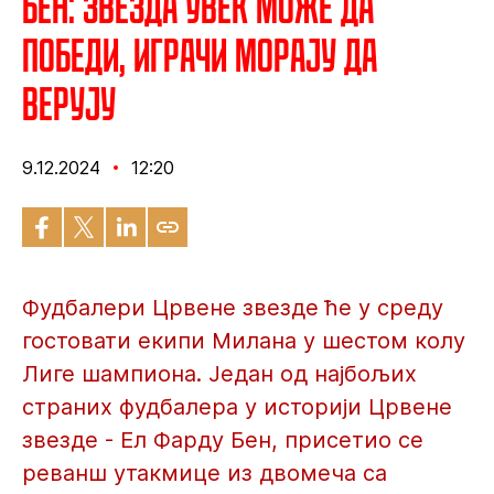
Бен: Звезда увек може да
победи, играчи морају да
верују
9.12.2024
12:20
Фудбалери Црвене звезде ће у среду
гостовати екипи Милана у шестом колу
Лиге шампиона. Један од најбољих
страних фудбалера у историји Црвене
звезде - Ел Фарду Бен, присетио се
реванш утакмице из двомеча са