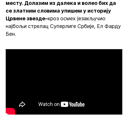
месту. Долазим из далека и волео бих да
се златним словима упишем у историју
Црвене звезде–
кроз осмех језакључио
најбољи стрелац Суперлиге Србије, Ел Фарду
Бен.