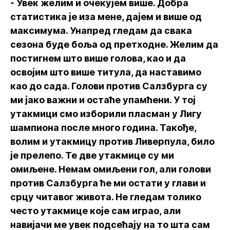
- Увек желим и очекујем више. Добра
статистика је иза мене, дајем и више од
максимума. Унапред гледам да свака
сезона буде боља од претходне. Желим да
постигнем што више голова, као и да
освојим што више титула, да наставимо
као до сада. Голови против Салзбурга су
ми јако важни и остаће упамћени. У тој
утакмици смо изборили пласман у Лигу
шампиона после много година. Такође,
волим и утакмицу против Ливерпула, било
је прелепо. Те две утакмице су ми
омиљене. Немам омиљени гол, али голови
против Салзбурга ће ми остати у глави и
срцу читавог живота. Не гледам толико
често утакмице које сам играо, али
навијачи ме увек подсећају на то шта сам