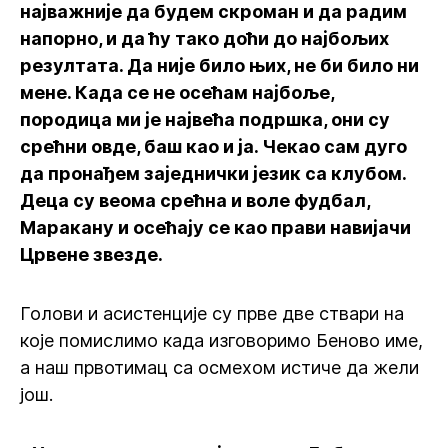
најважније да будем скроман и да радим
напорно, и да ћу тако доћи до најбољих
резултата. Да није било њих, не би било ни
мене. Када се не осећам најбоље,
породица ми је највећа подршка, они су
срећни овде, баш као и ја. Чекао сам дуго
да пронађем заједнички језик са клубом.
Деца су веома срећна и воле фудбал,
Маракану и осећају се као прави навијачи
Црвене звезде.
Голови и асистенције су прве две ствари на
које помислимо када изговоримо Беново име,
а наш првотимац са осмехом истиче да жели
још.