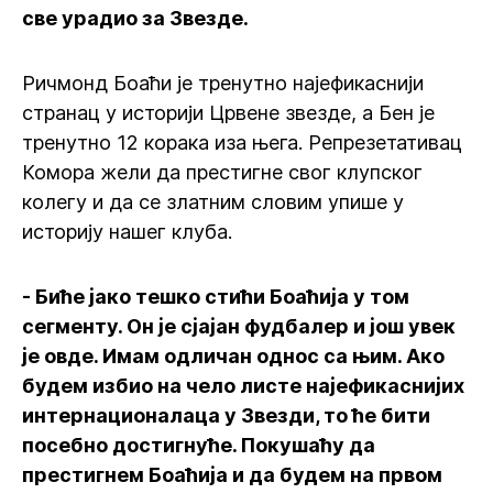
све урадио за Звезде.
Ричмонд Боаћи је тренутно најефикаснији
странац у историји Црвене звезде, а Бен је
тренутно 12 корака иза њега. Репрезетативац
Комора жели да престигне свог клупског
колегу и да се златним словим упише у
историју нашег клуба.
- Биће јако тешко стићи Боаћија у том
сегменту. Он је сјајан фудбалер и још увек
је овде. Имам одличан однос са њим. Ако
будем избио на чело листе најефикаснијих
интернационалаца у Звезди, то ће бити
посебно достигнуће. Покушаћу да
престигнем Боаћија и да будем на првом