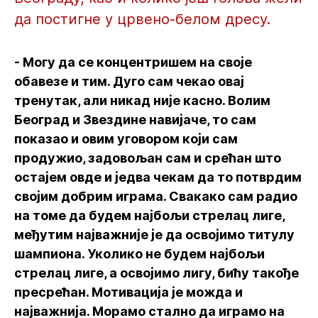
да постигне у црвено-белом дресу.
- Могу да се концентришем на своје
обавезе и тим. Дуго сам чекао овај
тренутак, али никад није касно. Волим
Београд и Звездине навијаче, то сам
показао и овим уговором који сам
продужио, задовољан сам и срећан што
остајем овде и једва чекам да то потврдим
својим добрим играма. Свакако сам радио
на томе да будем најбољи стрелац лиге,
међутим најважније је да освојимо титулу
шампиона. Уколико не будем најбољи
стрелац лиге, а освојимо лигу, бићу такође
пресрећан. Мотивација је можда и
најважнија. Морамо стално да играмо на