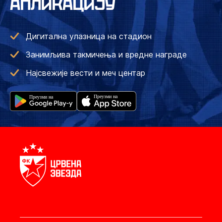
АПЛИКАЦИЈУ
Дигитална улазница на стадион
Занимљива такмичења и вредне награде
Најсвежије вести и меч центар