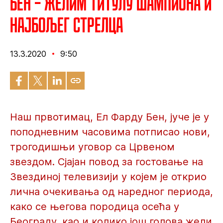
Бен – Желим титулу шампиона и
најбољег стрелца
13.3.2020
9:50
Наш првотимац, Ел Фарду Бен, јуче је у
поподневним часовима потписао нови,
трогодишњи уговор са Црвеном
звездом. Сјајан повод за гостовање на
Звездиној телевизији у којем је открио
лична очекивања од наредног периода,
како се његова породица осећа у
Београду, као и колико још голова жели