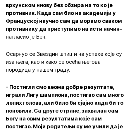
врхунском ниову без обзира на то ко је
противник. Када сам био на академији у
Француској научио сам да морамо сваком
противнику да приступимо на исти начин–
нагласио је Бен.
Осврнуо се Звездин шпиц и на успехе које су
иза њега, као и како се осећа његова
породица у нашем граду.
- Постигли смо веома добре резултате,
играли Лигу шампиона, постигао сам много
лепих голова, али било би сјајно када би то
поновили. Са друге стране, захвалан сам
Богу на свим резултатима које сам
постигао. Моји родитељи су ме учили да је