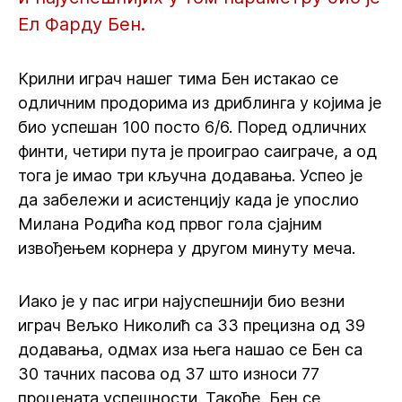
Ел Фарду Бен.
Крилни играч нашег тима Бен истакао се
одличним продорима из дриблинга у којима је
био успешан 100 посто 6/6. Поред одличних
финти, четири пута је проиграо саиграче, а од
тога је имао три кључна додавања. Успео је
да забележи и асистенцију када је упослио
Милана Родића код првог гола сјајним
извођењем корнера у другом минуту меча.
Иако је у пас игри најуспешнији био везни
играч Вељко Николић са 33 прецизна од 39
додавања, одмах иза њега нашао се Бен са
30 тачних пасова од 37 што износи 77
процената успешности. Такође, Бен се