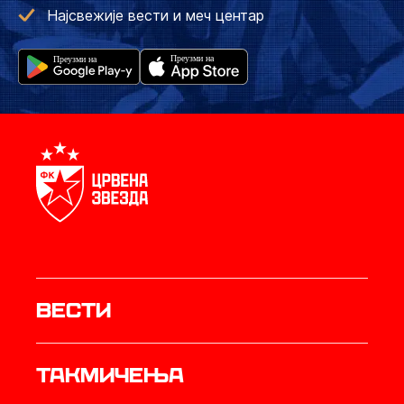
Најсвежије вести и меч центар
Вести
Такмичења