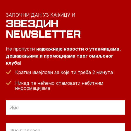
ЗАПОЧНИ ДАН УЗ КАФИЦУ И
ЗВЕЗДИН
NEWSLETTER
Не пропусти
најважније новости о утакмицама,
дешавањима и промоцијама твог омиљеног
клуба
!
Кратки имејлови за које ти треба 2 минута
Никад те нећемо спамовати небитним
информацијама
Email
Email