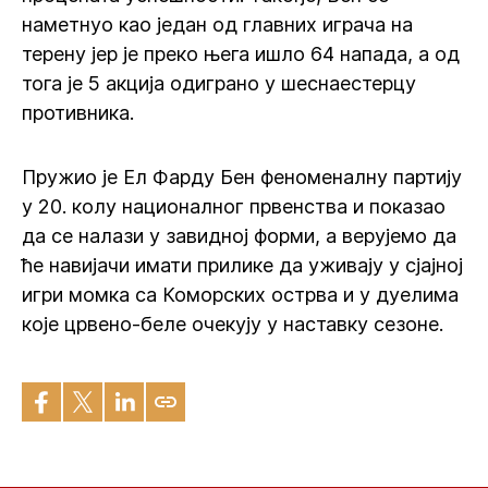
наметнуо као један од главних играча на
терену јер је преко њега ишло 64 напада, а од
тога је 5 акција одиграно у шеснаестерцу
противника.
Пружио је Ел Фарду Бен феноменалну партију
у 20. колу националног првенства и показао
да се налази у завидној форми, а верујемо да
ће навијачи имати прилике да уживају у сјајној
игри момка са Коморских острва и у дуелима
које црвено-беле очекују у наставку сезоне.