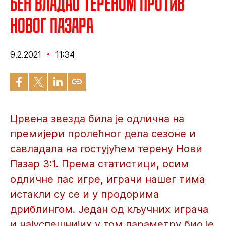
Бен владао тереном против
Новог Пазара
9.2.2021
11:34
Црвена звезда била је одлична на
премијери пролећног дела сезоне и
савладала на гостујућем терену Нови
Пазар 3:1. Према статистици, осим
одличне пас игре, играчи нашег тима
истакли су се и у продорима
дриблингом. Један од кључних играча
и најуспешнијих у том параметру био је