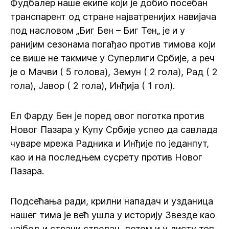
Фудбалер наше екипе који је добио посебан
транспарент од стране најватренијих навијача
под насловом „Биг Бен – Биг Тен„ је и у
ранијим сезонама погађао против тимова који
се више не такмиче у Суперлиги Србије, а реч
је о Мачви ( 5 голова), Земун ( 2 гола), Рад ( 2
гола), Јавор ( 2 гола), Инђија ( 1 гол).
Ел Фарду Бен је поред овог поготка против
Новог Пазара у Купу Србије успео да савлада
чуваре мрежа Радника и Инђије по једанпут,
као и на последњем сусрету против Новог
Пазара.
Подсећања ради, крилни нападач и узданица
нашег тима је већ ушла у историју Звезде као
најбољи страни стрелац, потом и у листу топ