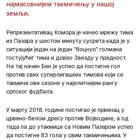
најмасовнијем такмичењу у нашој
земљи.
Репрезентативац Комора је начео мрежу тима
из Пазара у шестом минуту сусрета када је у
ситуацији један на један “боцнуо” голмана
гостујућег тима и довео Звезду у предност.
На тај начин Бен је успео да постигне гол
против свих суперлигашких тимова који се
такмиче ове сезоне у најелитнијем рангу
српског фудбала.
У марту 2018. године постигао је првенац у
црвено-белом дресу против Војводине, а од
тада па до утакмице са Новим Пазаром успео
да постигне 83 гола у свим такмичењима. У