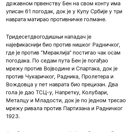
државном првенству Бен на свом конту има
уписан 61 погодак, док је у Купу Србије у три
наврата матирао противничке голмане.
Тридесетдвогодишњи нападач је
најефикаснији био против нишког Радничког,
где је против “Мераклија” постигао чак осам
погодака. По седам пута Бен је погађао
мрежу против Војводине и Спартака, док је
против Чукаричког, Радника, Пролетера и
Вождовца у пет наврата био прецизан. Два
гола је дао ТСЦ-у, Напретку, Колубари,
Металцу и Младости, док је по једном тресао
мрежу ривала против Партизана и Радничког
1923.