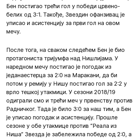
Бен постигао трећи гол у победи црвено-
белих од 3:1. Такође, Звездин офанзивац је
уписао и асистенцију за први гол на овом
мечу.
После тога, на сваком следећем Бен је био
протагониста тријумфа над Нишлијама. У
наредном мечу постигао је погодак из
једанаестерца за 2:0 на Маракани, да би
потом у ремију у Нишу постигао гол за 2:2 у
врло тешкој утакмици. У сезони 2018/19
одиграли смо и трећи меч у првенству против
Радничког. Тада је било 3:0 за наш тим, а Бен
је уписао погодак и асистенцију. Прошле
сезоне у обе утакмице против “Реала из
Ниша” Звезда је забележила победе од 2:0, а