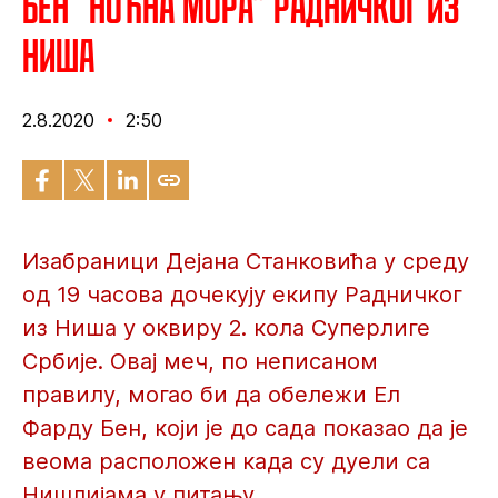
Бен “ноћна мора” Радничког из
Ниша
2.8.2020
2:50
Изабраници Дејана Станковића у среду
од 19 часова дочекују екипу Радничког
из Ниша у оквиру 2. кола Суперлиге
Србије. Овај меч, по неписаном
правилу, могао би да обележи Ел
Фарду Бен, који је до сада показао да је
веома расположен када су дуели са
Нишлијама у питању.