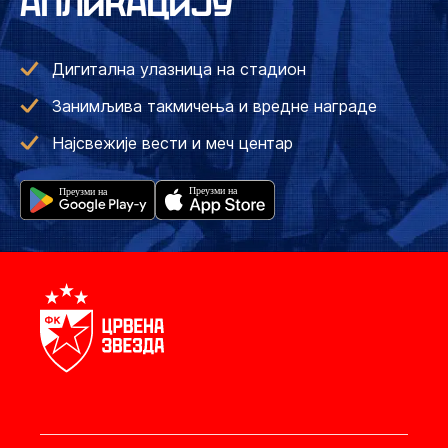
АПЛИКАЦИЈУ
Дигитална улазница на стадион
Занимљива такмичења и вредне награде
Најсвежије вести и меч центар