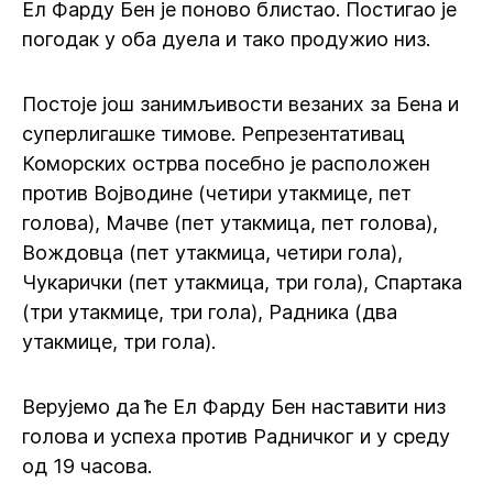
Ел Фарду Бен је поново блистао. Постигао је
погодак у оба дуела и тако продужио низ.
Постоје још занимљивости везаних за Бена и
суперлигашке тимове. Репрезентативац
Коморских острва посебно је расположен
против Војводине (четири утакмице, пет
голова), Мачве (пет утакмица, пет голова),
Вождовца (пет утакмица, четири гола),
Чукарички (пет утакмица, три гола), Спартака
(три утакмице, три гола), Радника (два
утакмице, три гола).
Верујемо да ће Ел Фарду Бен наставити низ
голова и успеха против Радничког и у среду
од 19 часова.