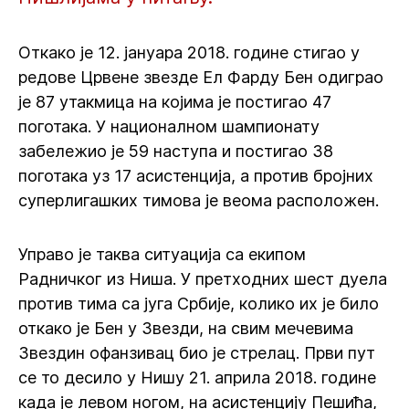
Откако је 12. јануара 2018. године стигао у
редове Црвене звезде Ел Фарду Бен одиграо
је 87 утакмица на којима је постигао 47
поготака. У националном шампионату
забележио је 59 наступа и постигао 38
поготака уз 17 асистенција, а против бројних
суперлигашких тимова је веома расположен.
Управо је таква ситуација са екипом
Радничког из Ниша. У претходних шест дуела
против тима са југа Србије, колико их је било
откако је Бен у Звезди, на свим мечевима
Звездин офанзивац био је стрелац. Први пут
се то десило у Нишу 21. априла 2018. године
када је левом ногом, на асистенцију Пешића,