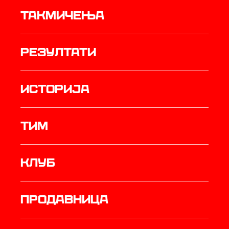
Такмичења
резултати
историја
ТИМ
Клуб
продавница