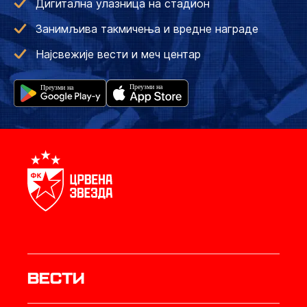
Дигитална улазница на стадион
Занимљива такмичења и вредне награде
Најсвежије вести и меч центар
Вести