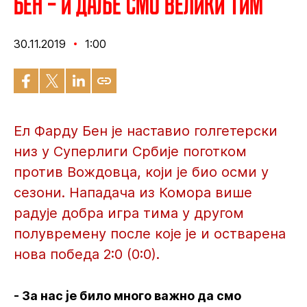
Бен – И даље смо велики тим
30.11.2019
1:00
Ел Фарду Бен је наставио голгетерски
низ у Суперлиги Србије поготком
против Вождовца, који је био осми у
сезони. Нападача из Комора више
радује добра игра тима у другом
полувремену после које је и остварена
нова победа 2:0 (0:0).
- За нас је било много важно да смо