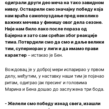
одиграли други део меча на тако завидном
нивоу. Остварили смо значајну победу која
нам враћа самопоуздање пред неколико
важних мечева у финишу овог дела сезоне.
Није нам било лако после пораза од
Бајерна и зато сам срећан због реакције
тима. Потврдили смо да смо и даље велики
тим, супериоран у лиги и да имамо прави
карактер
– истакао је Бен.
Вождовац је у доброј мери испарирао у првом
делу, међутим, у наставку наши тим је појачао
ритам, одиграо јак пресинг и головима
Марина и Бена дошао до заслужена три бода.
- Желели смо победу изнад свега, изашли