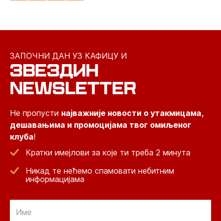
ЗАПОЧНИ ДАН УЗ КАФИЦУ И
ЗВЕЗДИН
NEWSLETTER
Не пропусти
најважније новости о утакмицама,
дешавањима и промоцијама твог омиљеног
клуба
!
Кратки имејлови за које ти треба 2 минута
Никад те нећемо спамовати небитним
информацијама
Email