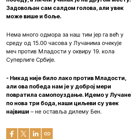
Задовољан сам салдом голова, али увек
може више и боље.
Нема много одмора за наш тим јер га већ у
среду од 15.00 часова у Лучанима очекује
меч против Младости у оквиру 19. кола
Суперлиге Србије.
- Никад није било лако против Младости,
али ова победа нам је у доброј мери
повратила самопоуздање. Идемо у Лучане
по нова три бода, наши циљеви су увек
највиши
– не оставља дилему Бен.