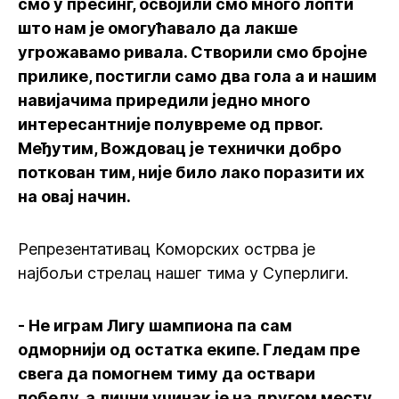
смо у пресинг, освојили смо много лопти
што нам је омогућавало да лакше
угрожавамо ривала. Створили смо бројне
прилике, постигли само два гола а и нашим
навијачима приредили једно много
интересантније полувреме од првог.
Међутим, Вождовац је технички добро
поткован тим, није било лако поразити их
на овај начин.
Репрезентативац Коморских острва је
најбољи стрелац нашег тима у Суперлиги.
- Не играм Лигу шампиона па сам
одморнији од остатка екипе. Гледам пре
свега да помогнем тиму да оствари
победу, а лични учинак је на другом месту.