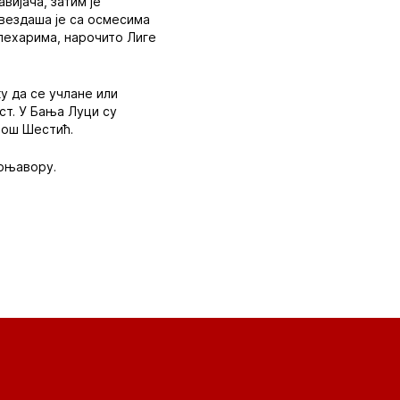
вијача, затим је
звездаша је са осмесима
 пехарима, нарочито Лиге
у да се учлане или
ст. У Бања Луци су
лош Шестић.
Прњавору.