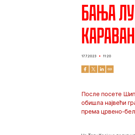
Бања Лу
караван
17.7.2023
11:20
После посете Шипо
обишла највећи гр
према црвено-бели