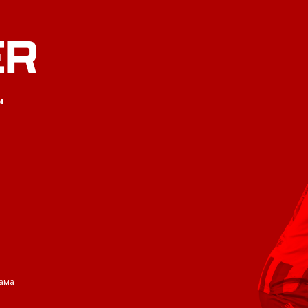
ER
и
ама