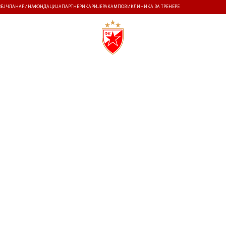
ЗЕЈ
ЧЛАНАРИНА
ФОНДАЦИЈА
ПАРТНЕРИ
КАРИЈЕРА
КАМПОВИ
КЛИНИКА ЗА ТРЕНЕРЕ
ТИ
ИСТОРИЈА
Т