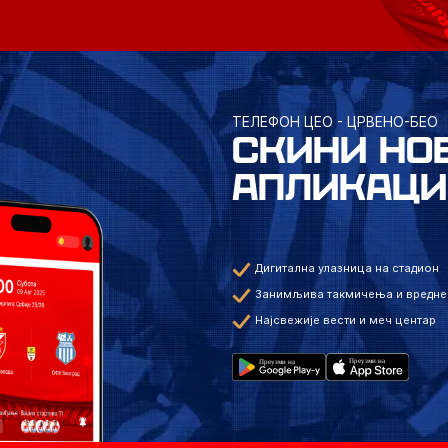
ТЕЛЕФОН ЦЕО - ЦРВЕНО-БЕО
СКИНИ НО
АПЛИКАЦИ
Дигитална улазница на стадион
Занимљива такмичења и вредне
Најсвежије вести и меч центар