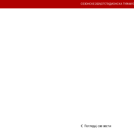
СЕЗОНСКЕ 2026/27
СТАДИОНСКА ТУРА
МУ
ВЕСТИ
ТАКМИЧЕЊА
РЕЗУЛТА
Погледај све вести