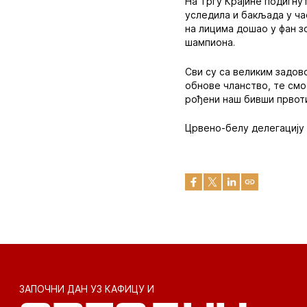
На Тргу Крајине подигнут
уследила и бакљада у ча
на лицима дошао у фан з
шампиона.
Сви су са великим задов
обнове чланство, те смо
рођени наш бивши првот
Црвено-белу делегацију 
ЗАПОЧНИ ДАН УЗ КАФИЦУ И