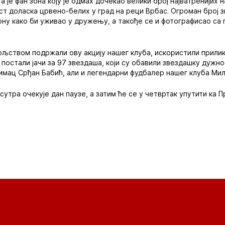
а је фан зона коју је одмах дочекао велики број најватренијих на
ст доласка црвено-белих у град на реци Врбас. Огроман број 
ону како би уживао у дружењу, а такође се и фотографисао са
ољством подржали ову акцију нашег клуба, искористили прилик
 постали јачи за 97 звездаша, који су обавили звездашку дужно
имац Срђан Бабић, али и легендарни фудбалер нашег клуба Ми
сутра очекује дан паузе, а затим ће се у четвртак упутити ка 