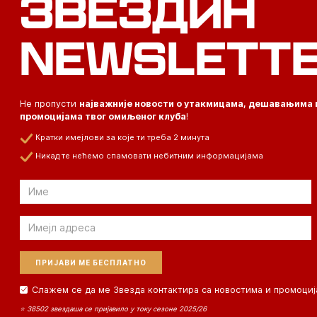
ЗВЕЗДИН
NEWSLETT
Не пропусти
најважније новости о утакмицама, дешавањима 
промоцијама твог омиљеног клуба
!
Кратки имејлови за које ти треба 2 минута
Никад те нећемо спамовати небитним информацијама
Email
Email
Слажем се да ме Звезда контактира са новостима и промоциј
⭐ 38502 звездаша се пријавило у току сезоне 2025/26