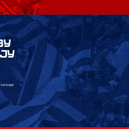
ВУ
ЈУ
 награде