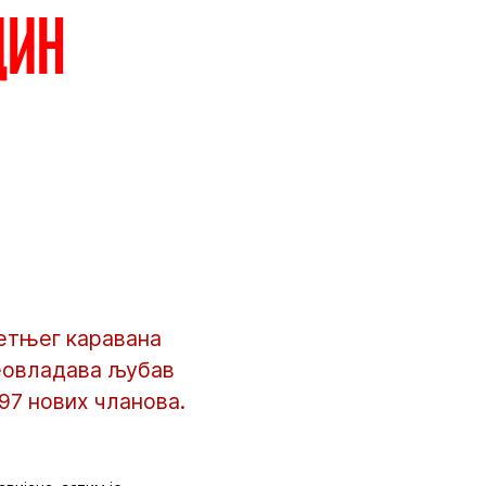
дин
летњег каравана
реовладава љубав
97 нових чланова.