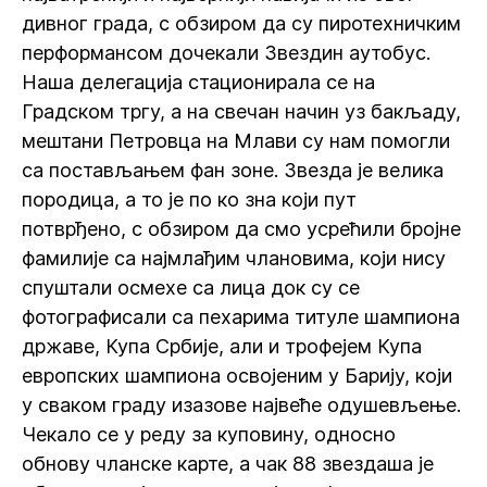
дивног града, с обзиром да су пиротехничким
перформансом дочекали Звездин аутобус.
Наша делегација стационирала се на
Градском тргу, а на свечан начин уз бакљаду,
мештани Петровца на Млави су нам помогли
са постављањем фан зоне. Звезда је велика
породица, а то је по ко зна који пут
потврђено, с обзиром да смо усрећили бројне
фамилије са најмлађим члановима, који нису
спуштали осмехе са лица док су се
фотографисали са пехарима титуле шампиона
државе, Купа Србије, али и трофејем Купа
европских шампиона освојеним у Барију, који
у сваком граду изазове највеће одушевљење.
Чекало се у реду за куповину, односно
обнову чланске карте, а чак 88 звездаша је