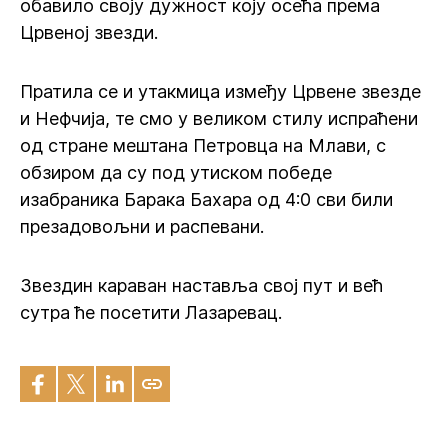
обавило своју дужност коју осећа према
Црвеној звезди.
Пратила се и утакмица између Црвене звезде
и Нефчија, те смо у великом стилу испраћени
од стране мештана Петровца на Млави, с
обзиром да су под утиском победе
изабраника Барака Бахара од 4:0 сви били
презадовољни и распевани.
Звездин караван наставља свој пут и већ
сутра ће посетити Лазаревац.