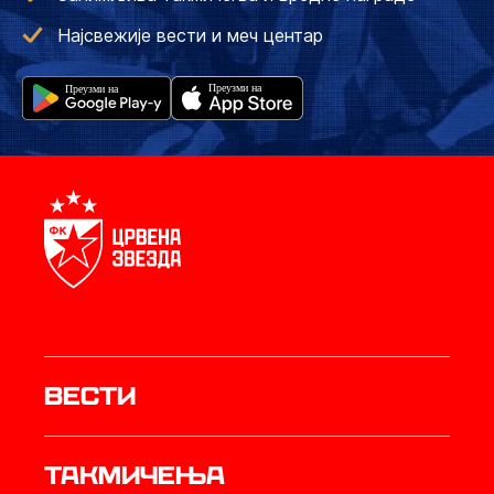
Најсвежије вести и меч центар
Вести
Такмичења