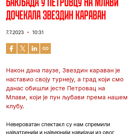
Бакљада у Петровцу на Млави
дочекала Звездин караван
7.7.2023
10:31
Након дана паузе, Звездин караван је
наставио своју турнеју, а град који смо
данас обишли јесте Петровац на
Млави, који је пун љубави према нашем
клубу.
Невероватан спектакл су нам спремили
најватренији и највернији навијачи из овог