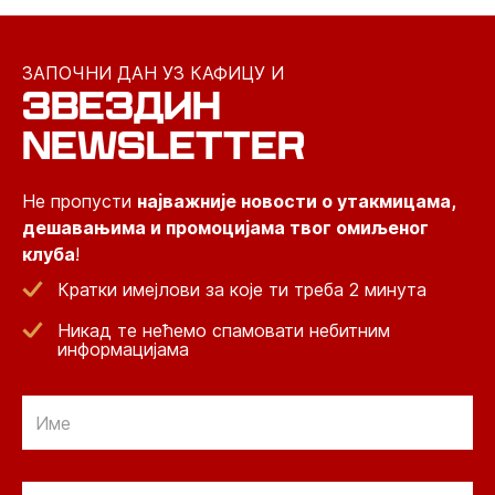
ЗАПОЧНИ ДАН УЗ КАФИЦУ И
ЗВЕЗДИН
NEWSLETTER
Не пропусти
најважније новости о утакмицама,
дешавањима и промоцијама твог омиљеног
клуба
!
Кратки имејлови за које ти треба 2 минута
Никад те нећемо спамовати небитним
информацијама
Email
Email