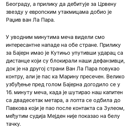
Београду, а прилику да дебитује за Црвену
звезду у европским утакмицама добио је
Раџив ван Ла Пара.
У уводним минутима меча видели смо
интересантне нападе на обе стране. Прилику
за Бајерн имао је Кутињо упутивши ударац са
дистанце који су блокирали наши дефанзивци,
док је на другој страни Ван Ла Пара повукао
контру, али је пас ка Марину пресечен. Велико
узбуђење пред голом Бајерна догодило се у
16. минуту меча, када је шутирао наш капитен
са двадесетак метара, а лопта се одбила до
Павкова који је пао после контакта са Зулеом,
међутим судија Мејден није показао на белу
тачку.