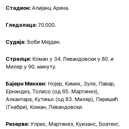
Стадион:
Алијанц Арена.
Гледалаца:
70.000.
Судија:
Боби Мејден.
Стрелци:
Коман у 34. Левандовски у 80. и
Милер у 90. минуту.
Бајерн Минхен:
Нојер, Кимих, Зуле, Павар,
Ернандез, Толисо (од 65. Мартинез),
Алкантара, Кутињо (од 83. Милер), Перишић
(Гнабри), Коман, Левандовски.
Резерве:
Улрих, Мартинез, Куизанс, Боатенг,