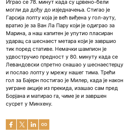
Играо се 78. минут када су црвено-бели
могли да дођу до изједначења. Стигао је
Гарсија лопту која је већ виђена у гол-ауту,
вратио је за Ван Ла Пару који је одиграо за
Марина, а наш капитен је упутио пласиран
ударац са шеснаест метара који је завршио
тик поред стативе. Немачки шампион је
удвостручио предност у 80. минуту када се
Левандовски спретно снашао у шеснаестерцу
и послао лопту у мрежу нашег тима. Трећи
гол за Бајерн постигао је Милер, када је након
уигране акције из прекида, изашао сам пред
Борјана и матирао га, чиме је и завршен
сусрет у Минхену.