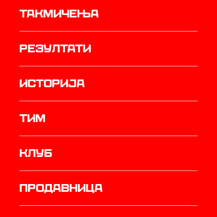
Такмичења
резултати
историја
ТИМ
Клуб
продавница