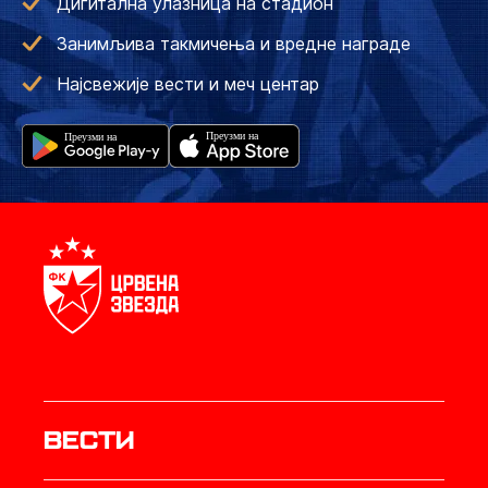
Дигитална улазница на стадион
Занимљива такмичења и вредне награде
Најсвежије вести и меч центар
Вести