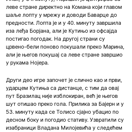
леве стране директно на Комана који главом
шаље лопту у мрежу и доводи Баварце до
предности. Лопта је и у 40. минуту завршила
иза леђа Борјана, али је Кутињо из офсајда
постигао погодак. На другој страни су
црвено-бели поново покушали преко Марина,
али је његов покушај са леве стране завршио
у рукама Нојера.
Други део игре започет је слично као и први,
ударцем Кутиња са дистанце, с тим да овај
пут Бразилац није изблокиран, већ је његов
шут отишао преко гола. Прилика за Бајерн и у
53. минуту када се Толисо сјајно убацио по
десном боку и погодио стативу. Узвратили су
изабраници Владана Милојевића у следећем