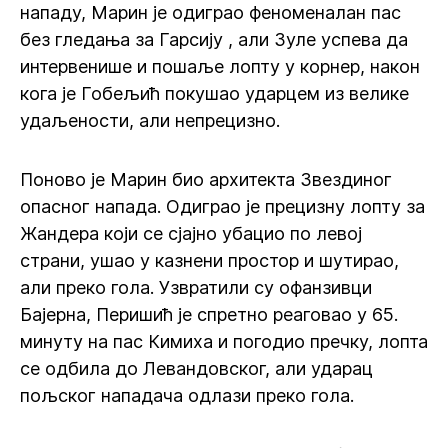
нападу, Марин је одиграо феноменалан пас
без гледања за Гарсију , али Зуле успева да
интервенише и пошаље лопту у корнер, након
кога је Гобељић покушао ударцем из велике
удаљености, али непрецизно.
Поново је Марин био архитекта Звездиног
опасног напада. Одиграо је прецизну лопту за
Жандера који се сјајно убацио по левој
страни, ушао у казнени простор и шутирао,
али преко гола. Узвратили су офанзивци
Бајерна, Перишић је спретно реаговао у 65.
минуту на пас Кимиха и погодио пречку, лопта
се одбила до Левандовског, али ударац
пољског нападача одлази преко гола.