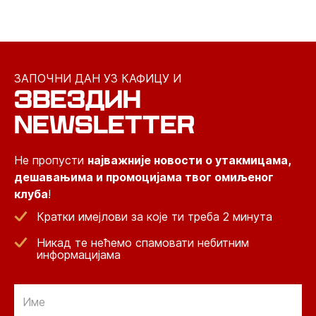
ЗАПОЧНИ ДАН УЗ КАФИЦУ И
ЗВЕЗДИН
NEWSLETTER
Не пропусти
најважније новости о утакмицама,
дешавањима и промоцијама твог омиљеног
клуба
!
Кратки имејлови за које ти треба 2 минута
Никад те нећемо спамовати небитним
информацијама
Email