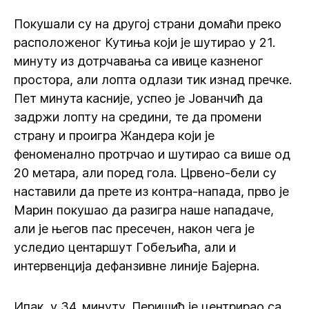
Покушали су на другој страни домаћи преко
расположеног Кутиња који је шутирао у 21.
минуту из дотрчавања са ивице казненог
простора, али лопта одлази тик изнад пречке.
Пет минута касније, успео је Јованчић да
задржи лопту на средини, те да промени
страну и проигра Жандера који је
феноменално протрчао и шутирао са више од
20 метара, али поред гола. Црвено-бели су
наставили да прете из контра-напада, прво је
Марин покушао да разигра наше нападаче,
али је његов пас пресечен, након чега је
уследио центаршут Гобељића, али и
интервенција дефанзивне линије Бајерна.
Ипак, у 34. минуту, Перишић је центрирао са