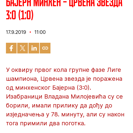
Бајерн Минхен – Црвена звезда
3:0 (1:0)
17.9.2019
11:00
У оквиру првог кола групне фазе Лиге
шампиона, Црвена звезда је поражена
од минхенског Бајерна (3:0).
Изабраници Владана Милојевића су се
борили, имали прилику да дођу до
изједначења у 78. минуту, али су након
тога примили два поготка.