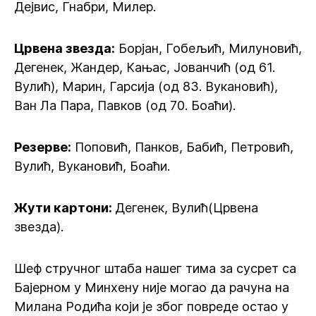
Дејвис, Гнабри, Милер.
Црвена звезда:
Борјан, Гобељић, Милуновић,
Дегенек, Жандер, Кањас, Јованчић (од 61.
Вулић), Марин, Гарсија (од 83. Вукановић),
Ван Ла Пара, Павков (од 70. Боаћи).
Резерве:
Поповић, Панков, Бабић, Петровић,
Вулић, Вукановић, Боаћи.
Жути картони:
Дегенек, Вулић(Црвена
звезда).
Шеф стручног штаба нашег тима за сусрет са
Бајерном у Минхену није могао да рачуна на
Милана Родића који је због повреде остао у