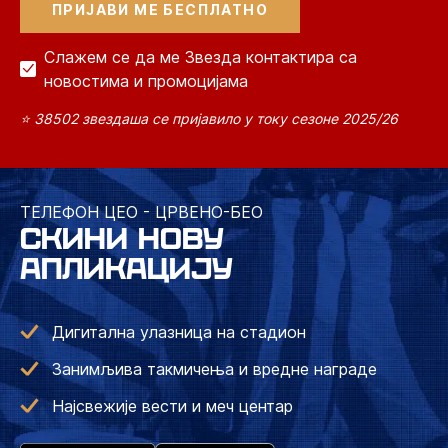
Слажем се да ме Звезда контактира са
новостима и промоцијама
⭐ 38502 звездаша се пријавило у току сезоне 2025/26
ТЕЛЕФОН ЦЕО - ЦРВЕНО-БЕО
СКИНИ НОВУ
АПЛИКАЦИЈУ
Дигитална улазница на стадион
Занимљива такмичења и вредне награде
Најсвежије вести и меч центар