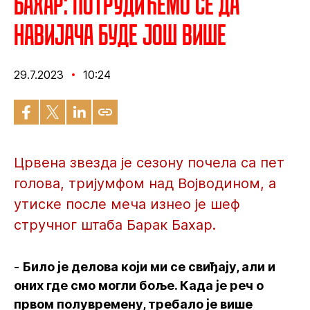
Бахар: Потрудићемо се да
навијача буде још више
29.7.2023
10:24
Црвена звезда је сезону почела са пет
голова, тријумфом над Војводином, а
утиске после меча изнео је шеф
стручног штаба Барак Бахар.
-
Било је делова који ми се свиђају, али и
оних где смо могли боље. Када је реч о
првом полувремену, требало је више