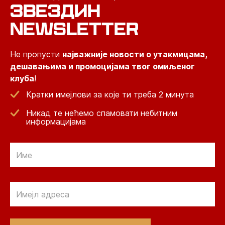
ЗВЕЗДИН
NEWSLETTER
Не пропусти
најважније новости о утакмицама,
дешавањима и промоцијама твог омиљеног
клуба
!
Кратки имејлови за које ти треба 2 минута
Никад те нећемо спамовати небитним
информацијама
Email
Email