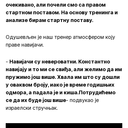
очекивано, али почели смо са правом
стартном поставом. На основу тренинга и
анализе бирам стартну поставу.
Одушевљен је наш тренер атмосфером коју
праве навијачи.
-
Навијачи су невероватни. Константно
навијају и то ми се свиђа, али желимо да им
пружимо још више. Хвала им што су дошли
у оваквом броју, иако је време годишњих
одмора, а падала је и киша.Потрудићемо
се да их буде још више
- подвукао је
израелски стручњак.