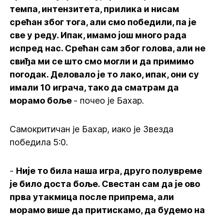
темпа, интензитета, прилика и нисам
срећан због тога, али смо победили, па је
све у реду. Ипак, имамо још много рада
испред нас. Срећан сам због голова, али не
свиђа ми се што смо могли и да примимо
погодак. Деловало је то лако, ипак, они су
имали 10 играча, тако да сматрам да
морамо боље
- почео је Бахар.
Самокритичан је Бахар, иако је Звезда
победила 5:0.
-
Није то била наша игра, друго полувреме
је било доста боље. Свестан сам да је ово
прва утакмица после припрема, али
морамо више да притискамо, да будемо на