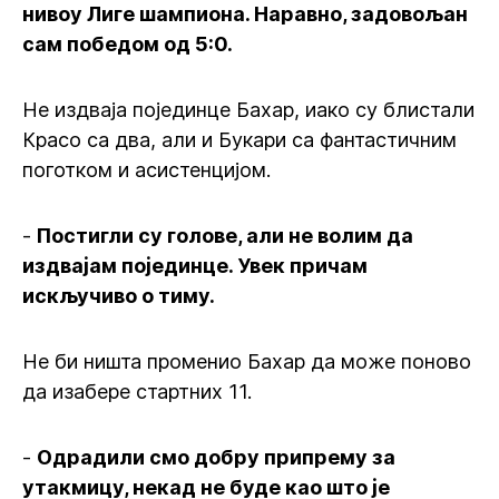
нивоу Лиге шампиона. Наравно, задовољан
сам победом од 5:0.
Не издваја појединце Бахар, иако су блистали
Красо са два, али и Букари са фантастичним
поготком и асистенцијом.
-
Постигли су голове, али не волим да
издвајам појединце. Увек причам
искључиво о тиму.
Не би ништа променио Бахар да може поново
да изабере стартних 11.
-
Одрадили смо добру припрему за
утакмицу, некад не буде као што је