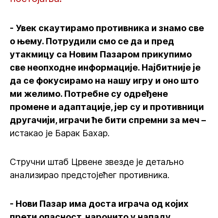
- Увек скаутирамо противника и знамо све
о њему. Потрудили смо се да и пред
утакмицу са Новим Пазаром прикупимо
све неопходне информације. Најбитније је
да се фокусирамо на нашу игру и оно што
ми желимо. Потребне су одређене
промене и адаптације, јер су и противници
другачији, играчи ће бити спремни за меч –
истакао је Барак Бахар.
Стручни штаб Црвене звезде је детаљно
анализирао предстојећег противника.
- Нови Пазар има доста играча од којих
прети опасност, нарочито у нападу.