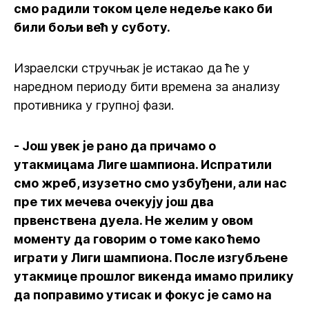
смо радили током целе недеље како би
били бољи већ у суботу.
Израелски стручњак је истакао да ће у
наредном периоду бити времена за анализу
противника у групној фази.
- Још увек је рано да причамо о
утакмицама Лиге шампиона. Испратили
смо жреб, изузетно смо узбуђени, али нас
пре тих мечева очекују још два
првенствена дуела. Не желим у овом
моменту да говорим о томе како ћемо
играти у Лиги шампиона. После изгубљене
утакмице прошлог викенда имамо прилику
да поправимо утисак и фокус је само на