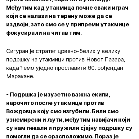
Међутим кад утакмица почне сваки играч
који се налази на терену може да се
издвоји, зато смо се у припреми утакмице
фокусирали на читав тим.
Сигуран је стратег црвено-белих у велику
подршку на утакмици против Новог Пазара,
када ћемо уједно прославити 60. рођендан
Маракане.
- Подршка је изузетно важна екипи,
нарочито после утакмице против
Вождовца коју смо изгубили. Били смо
узнемирени и љути, међутим навијачи који
су нам певали и пружили сјајну подршку су
помогли да се орасположимо. Пораз је