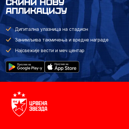
СКИНИ НОВУ
АПЛИКАЦИЈУ
Дигитална улазница на стадион
Занимљива такмичења и вредне награде
Најсвежије вести и меч центар