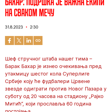
Бахар: Подршка је важна екипи
на сваком мечу
31.8.2023
2:30
Шеф стручног штаба нашег тима –
Барак Бахар је изнео очекивања пред
утакмицу шестог кола Суперлиге
Србије коју ће фудбалери Црвене
звезде одиграти против Новог Пазара у
суботу од 20 часова на стадиону „Рајко
Митић“, који прославља 60 година
постојања.