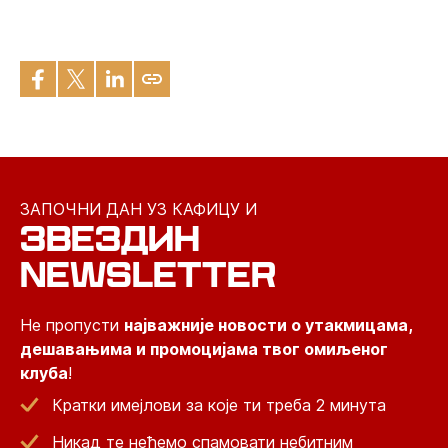
ЗАПОЧНИ ДАН УЗ КАФИЦУ И
ЗВЕЗДИН
NEWSLETTER
Не пропусти
најважније новости о утакмицама,
дешавањима и промоцијама твог омиљеног
клуба
!
Кратки имејлови за које ти треба 2 минута
Никад те нећемо спамовати небитним