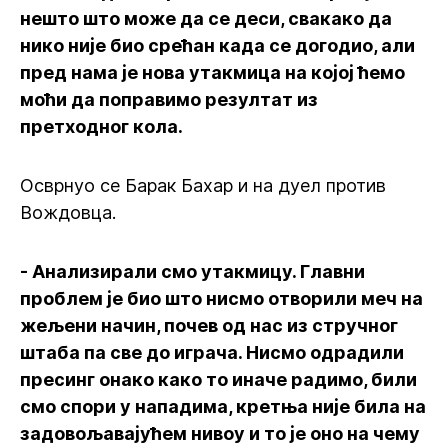
нешто што може да се деси, свакако да
нико није био срећан када се догодио, али
пред нама је нова утакмица на којој ћемо
моћи да поправимо резултат из
претходног кола.
Осврнуо се Барак Бахар и на дуел против
Вождовца.
- Анализирали смо утакмицу. Главни
проблем је био што нисмо отворили меч на
жељени начин, почев од нас из стручног
штаба па све до играча. Нисмо одрадили
пресинг онако како то иначе радимо, били
смо спори у нападима, кретња није била на
задовољавајућем нивоу и то је оно на чему