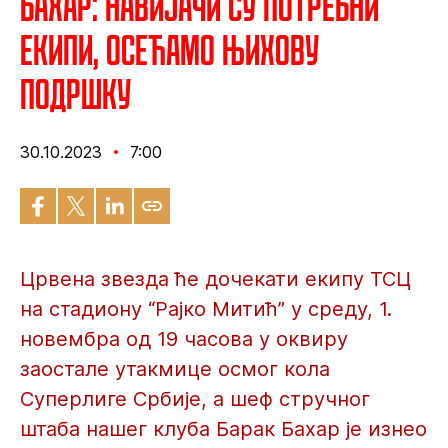
Бахар: Навијачи су потребни
екипи, осећамо њихову
подршку
30.10.2023
7:00
Црвена звезда ће дочекати екипу ТСЦ
на стадиону “Рајко Митић” у среду, 1.
новембра од 19 часова у оквиру
заостале утакмице осмог кола
Суперлиге Србије, а шеф стручног
штаба нашег клуба Барак Бахар је изнео