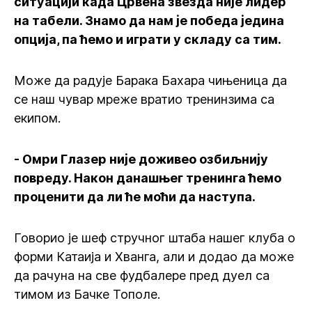
ситуацији када Црвена звезда није лидер
на табели. Знамо да нам је победа једина
опција, па ћемо и играти у складу са тим.
Може да радује Барака Бахара чињеница да
се наш чувар мреже вратио тренинзима са
екипом.
- Омри Глазер није доживео озбиљнију
повреду. Након данашњег тренинга ћемо
проценити да ли ће моћи да наступа.
Говорио је шеф стручног штаба нашег клуба о
форми Катаија и Хванга, али и додао да може
да рачуна на све фудбалере пред дуел са
тимом из Бачке Тополе.