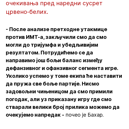
очекивања пред наредни сусрет
црвено-белих.
- После анализе претходне утакмице
против ИМТ-а, закључили смо да смо
могли до тријумфа и убедљивијим
резултатом. Потрудићемо се да
направимо још бољи баланс између
дефанзивног и офанзивног сегмента игре.
Уколико успемо у томе екипа ће наставити
да пружа све боље партије. Нисмо
задовољни чињеницом да смо примили
погодак, али уз приказану игру где смо
стварали велики број прилика можемо да
очекујемо напредак -
почео је Бахар.