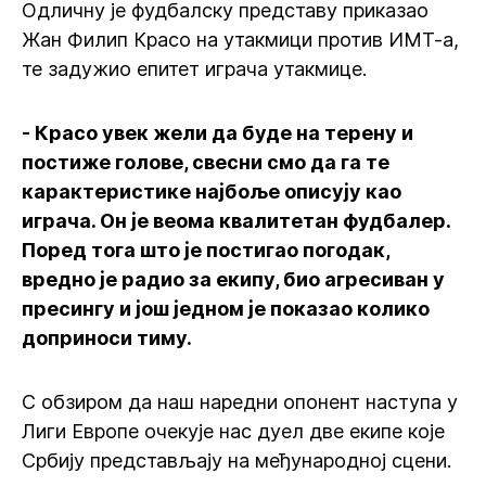
Одличну је фудбалску представу приказао
Жан Филип Красо на утакмици против ИМТ-а,
те задужио епитет играча утакмице.
- Красо увек жели да буде на терену и
постиже голове, свесни смо да га те
карактеристике најбоље описују као
играча. Он је веома квалитетан фудбалер.
Поред тога што је постигао погодак,
вредно је радио за екипу, био агресиван у
пресингу и још једном је показао колико
доприноси тиму.
С обзиром да наш наредни опонент наступа у
Лиги Европе очекује нас дуел две екипе које
Србију представљају на међународној сцени.