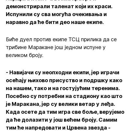
демонстрирали таленат који их краси.
Испунили су сва могућа очекивања и
наравно да ће бити део наше екипе.
Биће дуел против екипе ТСЦ прилика да се
трибине Маракане још једном испуне у
великом броју.
- Навијачи су неопходни екипи, јер играчи
осећају њихово присуство и подршку како
на нашем, тако и на гостујућим теренима.
Посебно су потребни на стадиону као што
је Маракана, јер су велики ветар у леђа.
Када осете да тим игра све боље, верујемо
да ће долазити у још већем броју. Самим
тим ће напредовати и Црвена звезда -