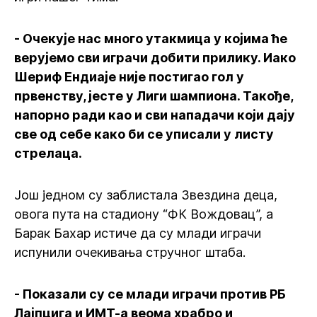
- Очекује нас много утакмица у којима ће
верујемо сви играчи добити прилику. Иако
Шериф Ендиаје није постигао гол у
првенству, јесте у Лиги шампиона. Такође,
напорно ради као и сви нападачи који дају
све од себе како би се уписали у листу
стрелаца.
Још једном су заблистала Звездина деца,
овога пута на стадиону “ФК Вождовац”, а
Барак Бахар истиче да су млади играчи
испунили очекивања стручног штаба.
- Показали су се млади играчи против РБ
Лајпцига и ИМТ-а веома храбро и