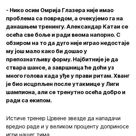
- Нико осим Омрија Глазера није имао
проблема са повредом, а очекујемо га на
данашњем тренингу. Александар Катаи се
осећа све боље и ради веома напорно. С
обзиром на то да дуго није играо недостаје
му још мало како би дошао у
препознатљиву форму. Најбитније је да
ствара шансе, а завршница ће доћи уз
много голова када уђе у прави ритам. Хванг
је био исцрпљен после утакмице у Лиги
шампиона, али се тренутно осећа добро и
ради са екипом.
Истиче тренер Црвене звезде да нападачи
вредно раде и у великом проценту доприносе
игри нашег тима.