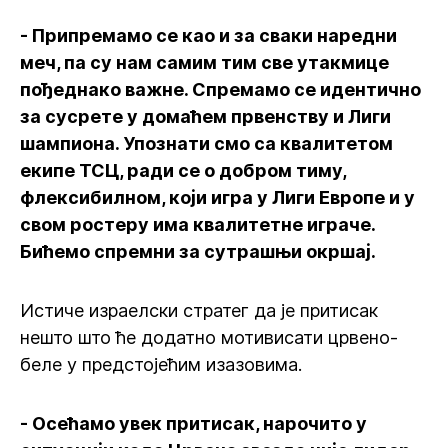
- Припремамо се као и за сваки наредни
меч, па су нам самим тим све утакмице
пођеднако важне. Спремамо се идентично
за сусрете у домаћем првенству и Лиги
шампиона. Упознати смо са квалитетом
екипе ТСЦ, ради се о добром тиму,
флексибилном, који игра у Лиги Европе и у
свом ростеру има квалитетне играче.
Бићемо спремни за сутрашњи окршај.
Истиче израелски стратег да је притисак
нешто што ће додатно мотивисати црвено-
беле у предстојећим изазовима.
- Осећамо увек притисак, нарочито у