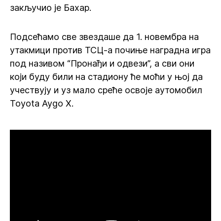
закључио је Бахар.
Подсећамо све звездаше да 1. новембра на
утакмици против ТСЦ-а почиње наградна игра
под називом “Пронађи и одвези”, а сви они
који буду били на стадиону ће моћи у њој да
учествују и уз мало среће освоје аутомобил
Toyota Aygo X.