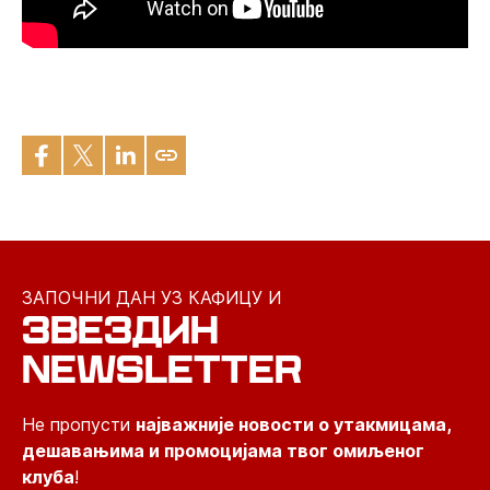
ЗАПОЧНИ ДАН УЗ КАФИЦУ И
ЗВЕЗДИН
NEWSLETTER
Не пропусти
најважније новости о утакмицама,
дешавањима и промоцијама твог омиљеног
клуба
!