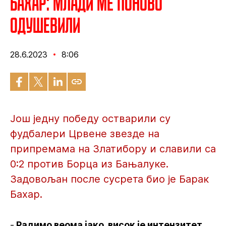
Бахар: Млади ме поново
одушевили
28.6.2023
8:06
Још једну победу остварили су
фудбалери Црвене звезде на
припремама на Златибору и славили са
0:2 против Борца из Бањалуке.
Задовољан после сусрета био је Барак
Бахар.
-
Радимо веома јако, висок је интензитет