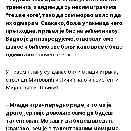
тренинга, и видим да су неким играчима
"тешке ноге", тако да сам морао мало и да
их одмарам. Свакако, боља утакмица него
претходна, и ривал је био на већем нивоу.
Видно је да напредујемо, стварали смо
шансе и бићемо све бољи како време буде
одмицало
- почео је Бахар.
У првом плану су данас били млади играчи,
стрелци Митровић и Лучић, као и асистенти
Мијатовић и Шљивић.
-
Млади играчи вредно раде, и то ми је
драго, јер није довољно само да будеш
талентован. Мораш и да будеш вредан.
Свакако, реч је о талентованим момцима