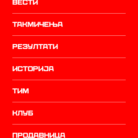
Вести
Такмичења
резултати
историја
ТИМ
Клуб
продавница