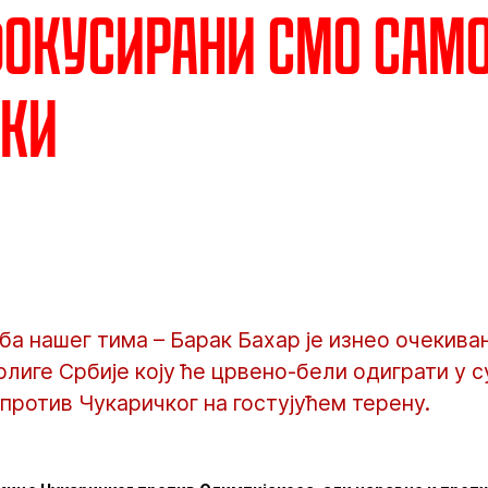
Фокусирани смо само
чки
ба нашег тима – Барак Бахар је изнео очекив
лиге Србије коју ће црвено-бели одиграти у с
 против Чукаричког на гостујућем терену.