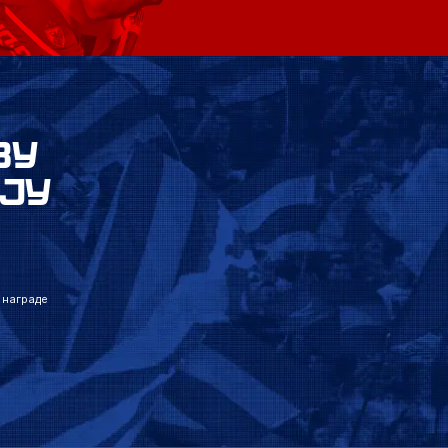
ВУ
ЈУ
 награде