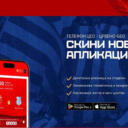
ТЕЛЕФОН ЦЕО - ЦРВЕНО-БЕО
СКИНИ НО
АПЛИКАЦИ
Дигитална улазница на стадион
Занимљива такмичења и вредне
Најсвежије вести и меч центар