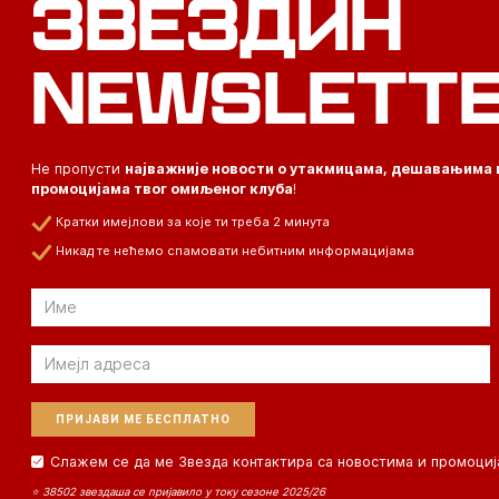
ЗВЕЗДИН
NEWSLETT
Не пропусти
најважније новости о утакмицама, дешавањима 
промоцијама твог омиљеног клуба
!
Кратки имејлови за које ти треба 2 минута
Никад те нећемо спамовати небитним информацијама
Email
Email
Слажем се да ме Звезда контактира са новостима и промоциј
⭐ 38502 звездаша се пријавило у току сезоне 2025/26