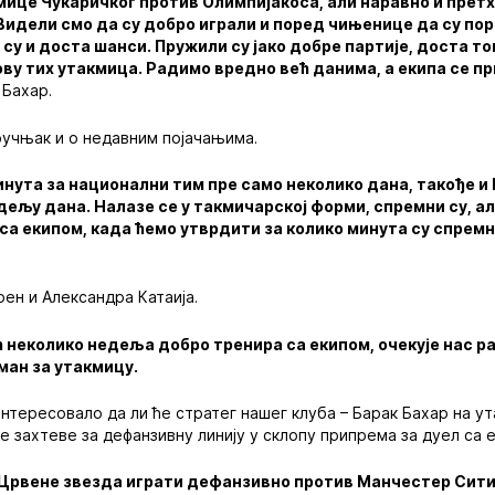
мице Чукаричког против Олимпијакоса, али наравно и прет
идели смо да су добро играли и поред чињенице да су пор
 су и доста шанси. Пружили су јако добре партије, доста то
ову тих утакмица. Радимо вредно већ данима, а екипа се п
 Бахар.
ручњак и о недавним појачањима.
минута за национални тим пре само неколико дана, такође и
ељу дана. Налазе се у такмичарској форми, спремни су, а
 са екипом, када ћемо утврдити за колико минута су спрем
рен и Александра Катаија.
 неколико недеља добро тренира са екипом, очекује нас р
ман за утакмицу.
интересовало да ли ће стратег нашег клуба – Барак Бахар на у
е захтеве за дефанзивну линију у склопу припрема за дуел са 
ће Црвене звезда играти дефанзивно против Манчестер Сит