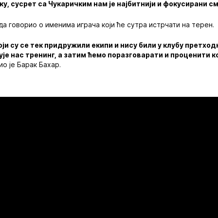
ку, сусрет са Чукаричким нам је најбитнији и фокусирани см
да говорио о именима играча који ће сутра истрчати на терен.
оји су се тек придружили екипи и нису били у клубу претх
ује нас тренинг, а затим ћемо поразговарати и проценити ко
о је Барак Бахар.