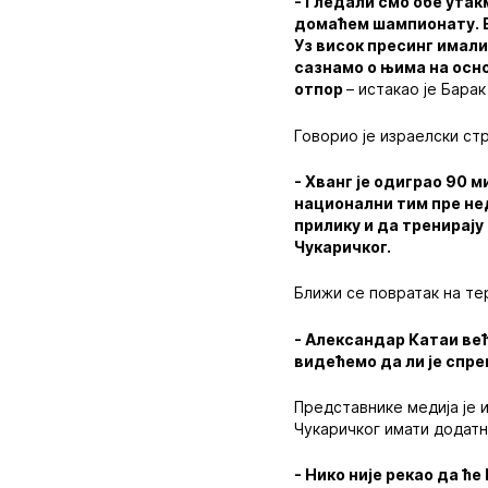
- Гледали смо обе утак
домаћем шампионату. В
Уз висок пресинг имали
сазнамо о њима на осн
отпор
– истакао је Барак
Говорио је израелски ст
- Хванг је одиграо 90 
национални тим пре нед
прилику и да тренирају
Чукаричког.
Ближи се повратак на те
- Александар Катаи већ
видећемо да ли је спре
Представнике медија је 
Чукаричког имати додатн
- Нико није рекао да 