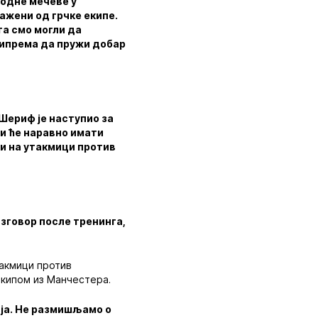
ходне мечеве у
ажени од грчке екипе.
га смо могли да
рипрема да пружи добар
 Шериф је наступио за
ли ће наравно имати
ни на утакмици против
азговор после тренинга,
такмици против
екипом из Манчестера.
ија. Не размишљамо о