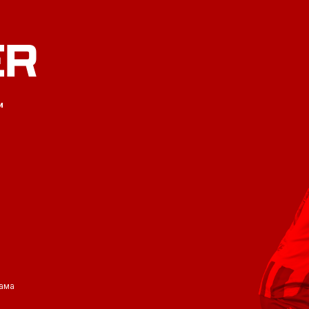
ER
и
ама