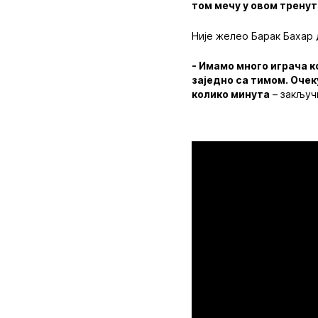
том мечу у овом тренут
Није желео Барак Бахар 
- Имамо много играча к
заједно са тимом. Очек
колико минута
– закључи