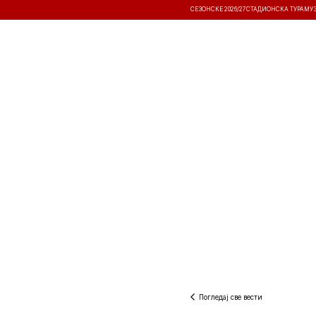
СЕЗОНСКЕ 2026/27
СТАДИОНСКА ТУРА
МУ
ВЕСТИ
ТАКМИЧЕЊА
РЕЗУЛТА
Погледај све вести