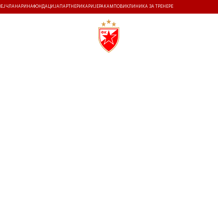
ЗЕЈ
ЧЛАНАРИНА
ФОНДАЦИЈА
ПАРТНЕРИ
КАРИЈЕРА
КАМПОВИ
КЛИНИКА ЗА ТРЕНЕРЕ
ТИ
ИСТОРИЈА
Т