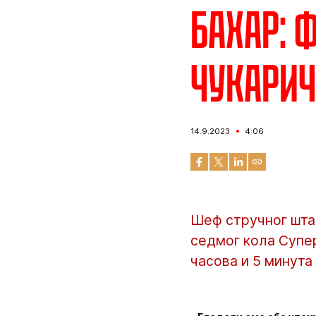
Бахар: 
Чукари
14.9.2023
4:06
Шеф стручног шта
седмог кола Супер
часова и 5 минута