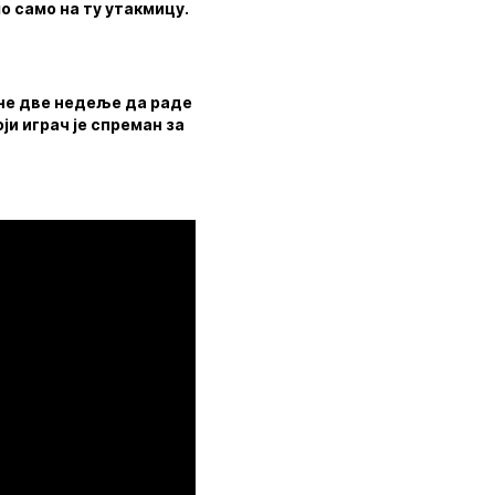
о само на ту утакмицу.
одне две недеље да раде
ји играч је спреман за