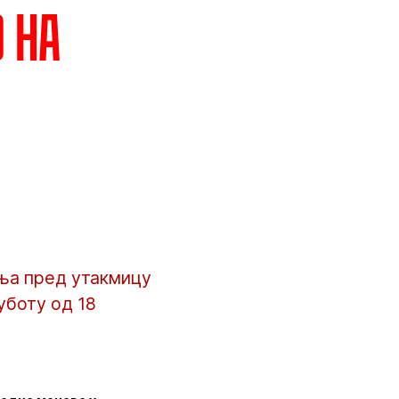
 на
ања пред утакмицу
уботу од 18