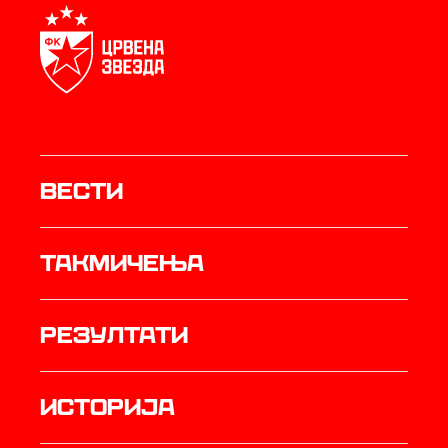
Вести
Такмичења
резултати
историја