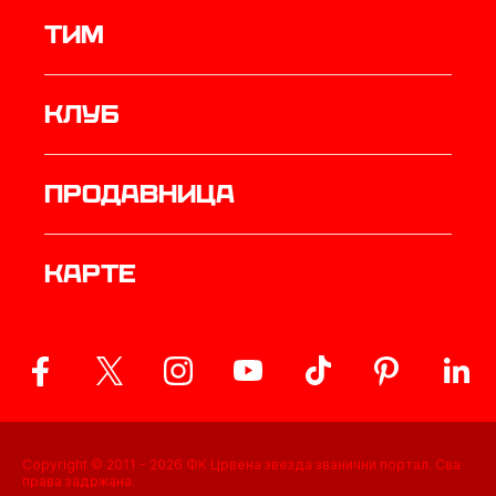
ТИМ
Клуб
продавница
Карте
Copyright © 2011 -
2026
ФК Црвена звезда званични портал. Сва
права задржана.