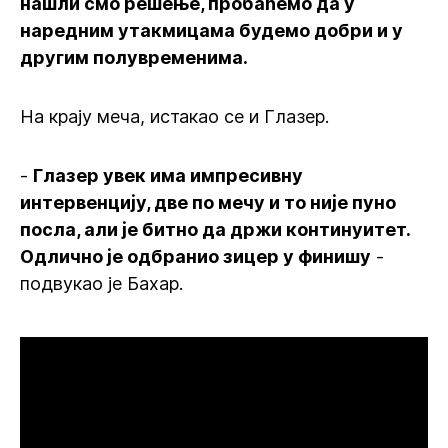
нашли смо решење, пробаћемо да у
наредним утакмицама будемо добри и у
другим полувременима.
На крају меча, истакао се и Глазер.
-
Глазер увек има импресивну
интервенцију, две по мечу и то није пуно
посла, али је битно да држи континуитет.
Одлично је одбранио зицер у финишу
-
подвукао је Бахар.