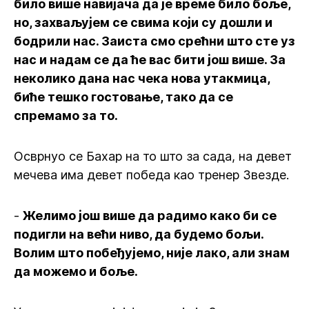
било више навијача да је време било боље,
но, захваљујем се свима који су дошли и
бодрили нас. Заиста смо срећни што сте уз
нас и надам се да ће вас бити још више. За
неколико дана нас чека нова утакмица,
биће тешко гостовање, тако да се
спремамо за то.
Осврнуо се Бахар на то што за сада, на девет
мечева има девет победа као тренер Звезде.
-
Желимо још више да радимо како би се
подигли на већи ниво, да будемо бољи.
Волим што побеђујемо, није лако, али знам
да можемо и боље.