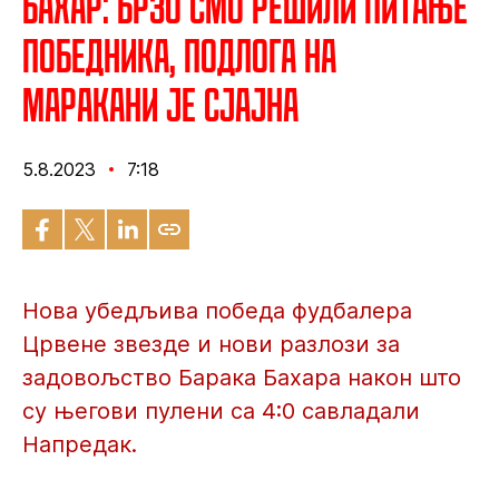
Бахар: Брзо смо решили питање
победника, подлога на
Маракани је сјајна
5.8.2023
7:18
Нова убедљива победа фудбалера
Црвене звезде и нови разлози за
задовољство Барака Бахара након што
су његови пулени са 4:0 савладали
Напредак.