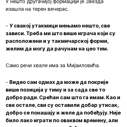
У нешто другачијој формацији је Звезда
изашла на терен вечерас.
-
У свакој утакмици мењамо нешто, све
зависи. Треба ми што више играча који су
расположени и у такмичарској форми,
желим да могу да рачунам на цео тим.
Само речи хвале има за Мијаиловића.
-
Видео сам одмах да може да покрије
више позиција у тиму и за сада све то
добро ради. Срећан сам што га имам. Као и
све остале, сви су оставили добар утисак,
добро се понашају и желе да побеђују. Није
било лако играти по оваквом времену, али