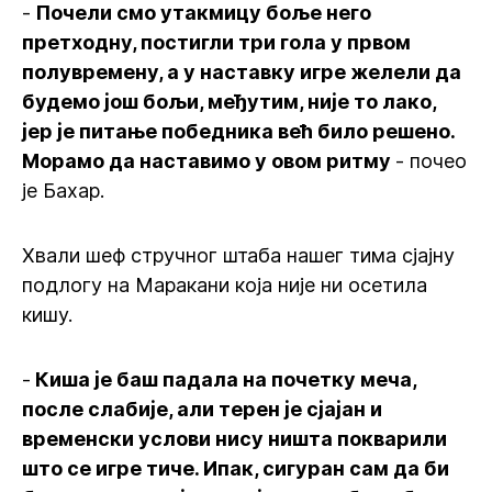
-
Почели смо утакмицу боље него
претходну, постигли три гола у првом
полувремену, а у наставку игре желели да
будемо још бољи, међутим, није то лако,
јер је питање победника већ било решено.
Морамо да наставимо у овом ритму
- почео
је Бахар.
Хвали шеф стручног штаба нашег тима сјајну
подлогу на Маракани која није ни осетила
кишу.
-
Киша је баш падала на почетку меча,
после слабије, али терен је сјајан и
временски услови нису ништа покварили
што се игре тиче. Ипак, сигуран сам да би