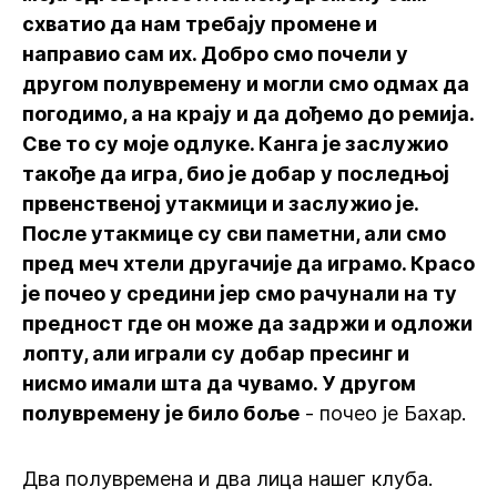
схватио да нам требају промене и
направио сам их. Добро смо почели у
другом полувремену и могли смо одмах да
погодимо, а на крају и да дођемо до ремија.
Све то су моје одлуке. Канга је заслужио
такође да игра, био је добар у последњој
првенственој утакмици и заслужио је.
После утакмице су сви паметни, али смо
пред меч хтели другачије да играмо. Красо
је почео у средини јер смо рачунали на ту
предност где он може да задржи и одложи
лопту, али играли су добар пресинг и
нисмо имали шта да чувамо. У другом
полувремену је било боље
- почео је Бахар.
Два полувремена и два лица нашег клуба.