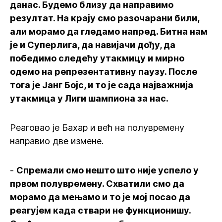
данас. Будемо близу да направимо
резултат. На крају смо разочарани били,
али морамо да гледамо напред. Битна нам
је и Суперлига, да навијачи дођу, да
победимо следећу утакмицу и мирно
одемо на репрезентативну паузу. После
тога је Јанг Бојс, и то је сада најважнија
утакмица у Лиги шампиона за нас.
Реаговао је Бахар и већ на полувремену
направио две измене.
-
Спремали смо нешто што није успело у
првом полувремену. Схватили смо да
морамо да мењамо и то је мој посао да
реагујем када ствари не функционишу.