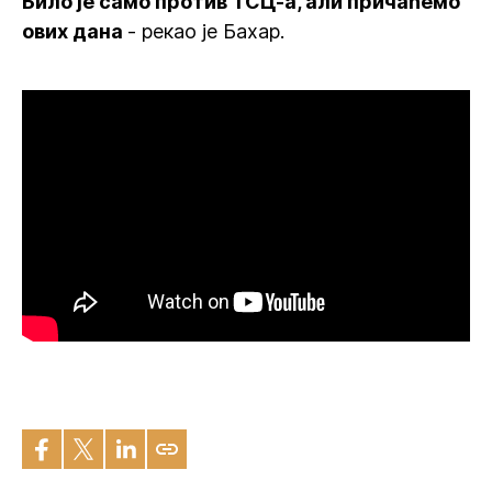
Било је само против ТСЦ-а, али причаћемо
ових дана
- рекао је Бахар.