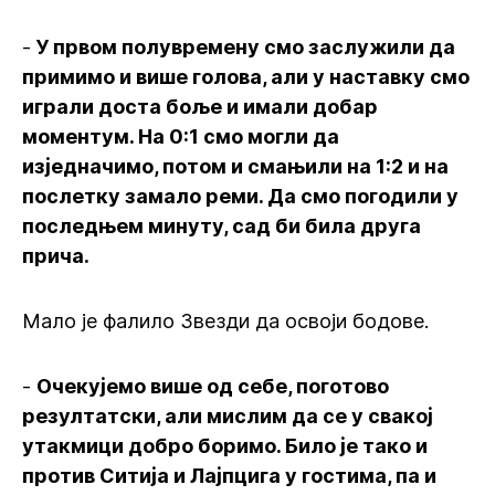
-
У првом полувремену смо заслужили да
примимо и више голова, али у наставку смо
играли доста боље и имали добар
моментум. На 0:1 смо могли да
изједначимо, потом и смањили на 1:2 и на
послетку замало реми. Да смо погодили у
последњем минуту, сад би била друга
прича.
Мало је фалило Звезди да освоји бодове.
-
Очекујемо више од себе, поготово
резултатски, али мислим да се у свакој
утакмици добро боримо. Било је тако и
против Ситија и Лајпцига у гостима, па и