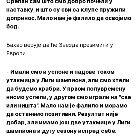
Срећан сам што смо добро почели у
наставку, и што су сви са клупе пружили
допринос. Мало нам је фалило да освојимо
бод.
Бахар верује да ће Звезда презимити у
Европи.
-
Имали смо и успоне и падове током
утакмица у Лиги шампиона, али смо хтели
да будемо храбри. У првом полувремену
нисмо успели, у другом смо играли на "све
или ништа". Мало нам је фалило и морамо
да останемо позитивни. Резултат није
добар, али имамо још две утакмице у Лиги
шампиона и дугу сезону испред себе.