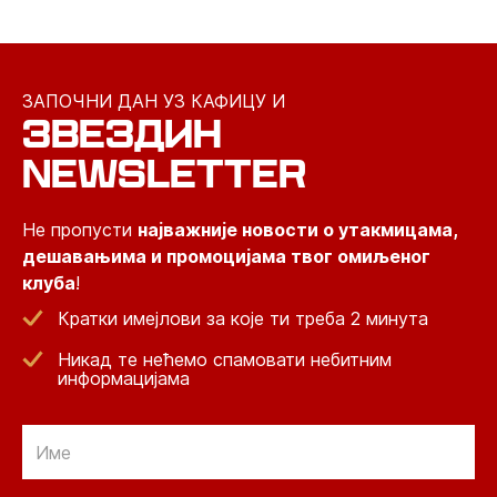
ЗАПОЧНИ ДАН УЗ КАФИЦУ И
ЗВЕЗДИН
NEWSLETTER
Не пропусти
најважније новости о утакмицама,
дешавањима и промоцијама твог омиљеног
клуба
!
Кратки имејлови за које ти треба 2 минута
Никад те нећемо спамовати небитним
информацијама
Email