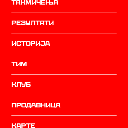
Такмичења
резултати
историја
ТИМ
Клуб
продавница
Карте