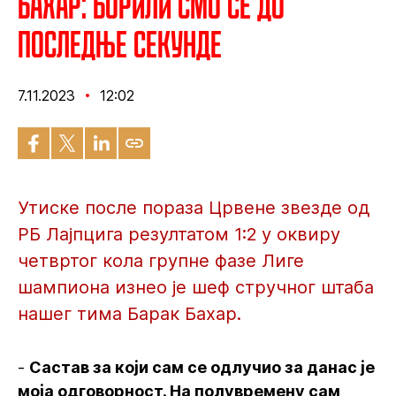
Бахар: Борили смо се до
последње секунде
7.11.2023
12:02
Утиске после пораза Црвене звезде од
РБ Лајпцига резултатом 1:2 у оквиру
четвртог кола групне фазе Лиге
шампиона изнео је шеф стручног штаба
нашег тима Барак Бахар.
-
Састав за који сам се одлучио за данас је
моја одговорност. На полувремену сам