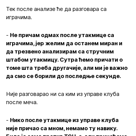
Тек после анализе ће да разговара са
играчима.
-
Не причам одмах после утакмице са
играчима, јер желим да останем миран и
да трезвено анализирам са стручним
штабом утакмицу. Сутра ћемо причати о
томе шта треба другачије, али ми је важно
да смо се борили до последње секунде.
Није разговарао ни са ким из управе клуба
после меча.
-
Нико после утакмице из управе клуба
није причао са мном, немамо ту навику.